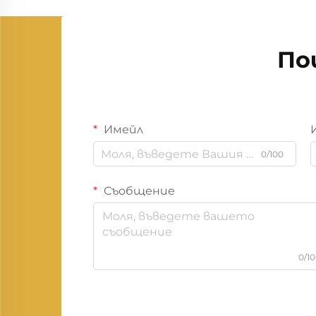
По
Имейл
0/100
Съобщение
0/1