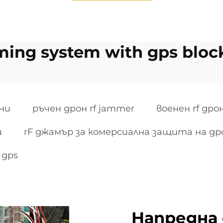
ming system with gps bloc
ни
ръчен дрон rf jammer
военен rf др
и
rF джамър за комерсиална защита на др
 gps
Напредна 