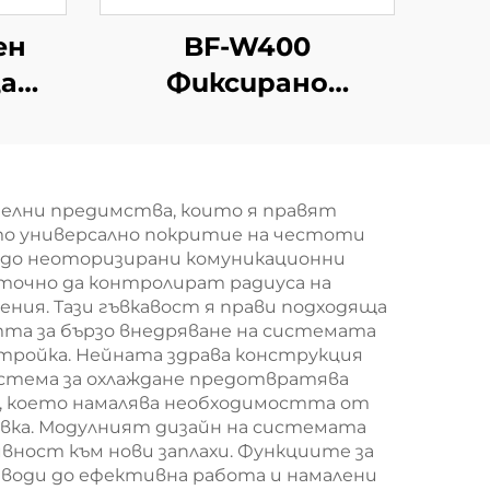
ен
BF-W400
а
Фиксирано
на
оборудване за
противодействие
за
на дронове
телни предимства, които я правят
то универсално покритие на честоти
ане
S до неоторизирани комуникационни
точно да контролират радиуса на
ия. Тази гъвкавост я прави подходяща
стта за бързо внедряване на системата
астройка. Нейната здрава конструкция
стема за охлаждане предотвратява
 което намалява необходимостта от
овка. Модулният дизайн на системата
вност към нови заплахи. Функциите за
води до ефективна работа и намалени