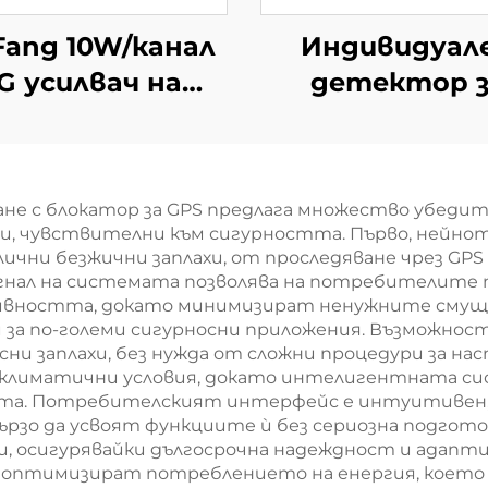
Fang 10W/канал
Индивидуал
G усилвач на
детектор з
алите 2G 3G 4G
откриване 
Бустер
дронове и
устройство 
не с блокатор за GPS предлага множество убеди
ранно
, чувствителни към сигурността. Първо, нейно
предупреждав
ични безжични заплахи, от проследяване чрез GP
гнал на системата позволява на потребителите 
вността, докато минимизират ненужните смущен
 и за по-големи сигурносни приложения. Възможно
сни заплахи, без нужда от сложни процедури за н
 климатични условия, докато интелигентната си
ота. Потребителският интерфейс е интуитивен,
ързо да усвоят функциите ѝ без сериозна подгот
ии, осигурявайки дългосрочна надеждност и адапти
о оптимизират потреблението на енергия, което 