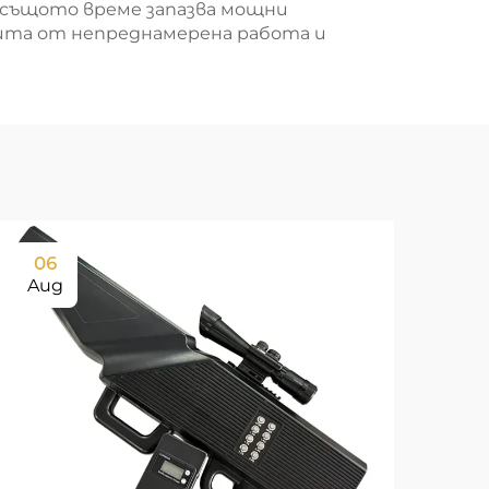
в същото време запазва мощни
щита от непреднамерена работа и
06
0
Aug
Au