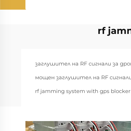
rf jam
заглушител на RF сигнали за дро
мощен заглушител на RF сигнал
rf jamming system with gps blocker