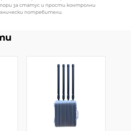
тори за статус и прости контролни
ехнически потребители.
ти