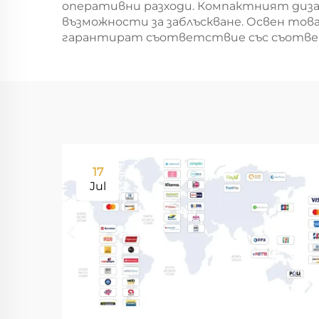
оперативни разходи. Компактният дизай
възможности за заблъскване. Освен то
гарантират съответствие със съответ
17
Jul