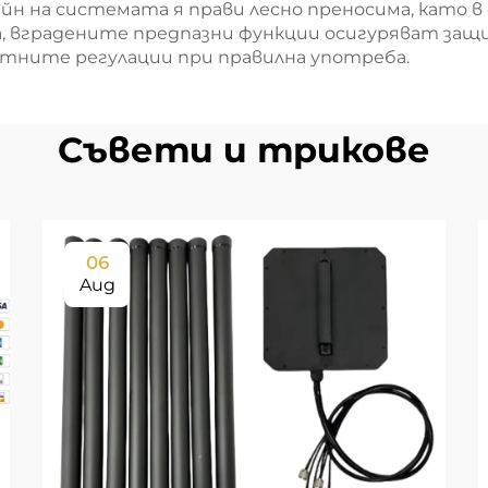
н на системата я прави лесно преносима, като 
ва, вградените предпазни функции осигуряват за
ните регулации при правилна употреба.
Съвети и трикове
06
Aug