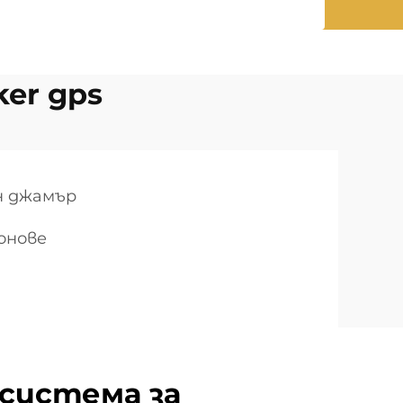
ker gps
он джамър
онове
система за