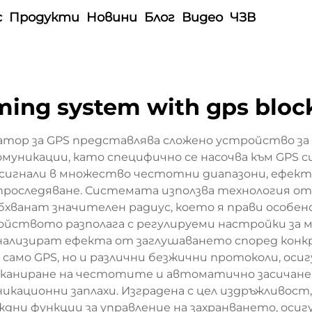
с
Продукти
Новини
Блог
Видео
ЧЗВ
ming system with gps bloc
атор за GPS представлява сложено устройство за
муникации, като специфично се насочва към GPS с
 сигнали в множество честотни диапазони, ефе
роследяване. Системата използва технология от 
бхванат значителен радиус, което я прави особено
йството разполага с регулируеми настройки за
нализират ефекта от заглушаването според кон
само GPS, но и различни безжични протоколи, ос
аниране на честотите и автоматично засичане 
кационни заплахи. Изградена с цел издръжливост,
еждни функции за управление на захранването, оси