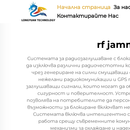
Начална страница
За на
Контактирайте Нас
rf jam
Системата за радиозаглушаване с блок
да изключва различни радиочестотни ко
чрез генериране на силни смущаващи
нежелани радиокомуникации и GPS п
заглушаващи сигнали, които могат да о
сигурност и поверителност. Устро
позволява на потребителите да персо
възможности за блокиране включват не 
Системата включва интелигентно ск
работа срещу съвременните комуни
механизми за охлаждане и над