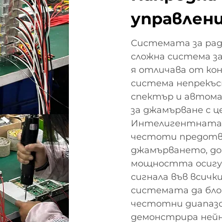
управлен
Системата за ра
сложна система з
я отличава от ко
система непрекъ
спектър и автом
за джамърване с 
Интелигентната т
честоти предотв
джамърването, до
мощността осигу
сигнала във всич
системата да бло
честотни диапазо
демонстрира нейн