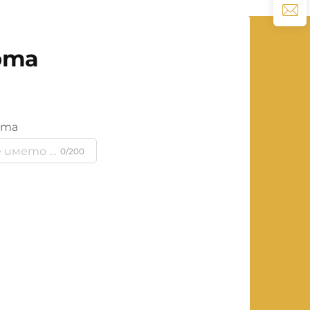
рта
ята
0/200