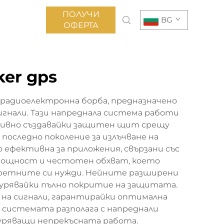
ПОЛУЧИ
BG
ОФЕРТА
ker gps
 радиоелектронна борба, предназначено
игнали. Тази напреднала система работи
ктивно създавайки защитен щит срещу
последно поколение за излъчване на
 ефективна за приложения, свързани със
 мощност и честотен обхват, което
кретните си нужди. Нейните разширени
игурявайки пълно покритие на защитата.
на сигнали, гарантирайки оптимална
 системата разполага с напреднали
гуряващи непрекъсната работа.