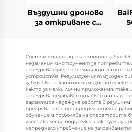
Въздушни дронове
Bai
за откриване с
5
ръчен периметър
сигн
Решения за защита
от дронове
Системата за радиочестотно заблъсква
Портативен
незаменим инструмент за потребители
детектор на
осигурява изчерпателна защита от разл
устройства. Регулируемият изходен си
сигнали с голям
заблъскване, като оптимизират ефекти
обхват за FPV
както за малки лични приложения, така
осигурява незабавен отговор на сигурно
гарантира надеждна работа в различни
прегряването при продължителна раб
обучение и позволява на операторите б
улеснява лесна поддръжка и актуализац
напреднало управление на захранванет