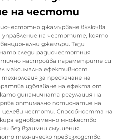
ие на честоти
диочестотно джамърване включва
а управление на честотите, която
нвенционални джамъри. Тази
снато следи радиочестотния
атично настройва параметрите си
цел максимална ефективност.
ехнология за прескачане на
ратява избягване на ефекта от
като динамичната регулация на
рява оптимално потиснатие на
ки целеви честоти. Способността на
кира едновременно множество
ни без взаимни смущения
ото техническо превъзходство.