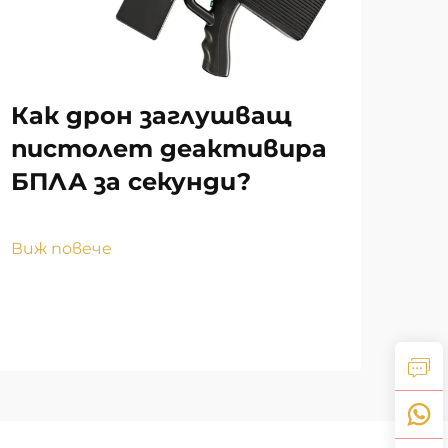
Как дрон заглушващ
Ка
пистолет деактивира
ха
БПЛА за секунди?
на
за
Виж повече
Виж