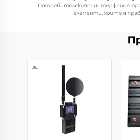
Потребителският интерфейс е прое
елементи, които я пра
П