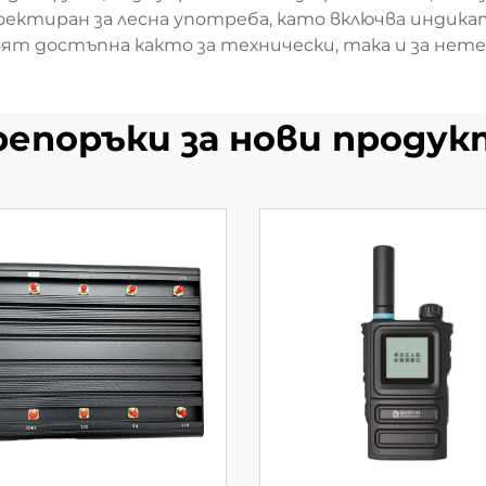
ктиран за лесна употреба, като включва индика
вят достъпна както за технически, така и за нет
репоръки за нови продук