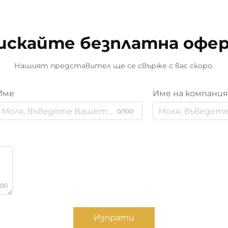
искайте безплатна офе
Нашият представител ще се свърже с вас скоро.
Име
Име на компани
0/100
000
Изпрати