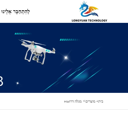
לְהִתְחַבֵּר אֵלֵינוּ
>
בית>
מוצרים
מגלה דרוны