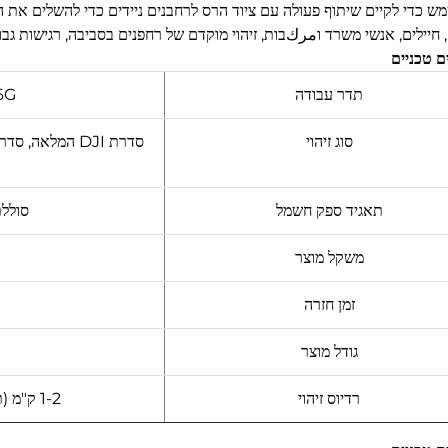
ש כדי לקיים שיתוף פעולה עם ציוד הרס לרחבנים ניידים כדי להשלים את היע
חיילים, אנשי משרד וمركבות, זיהוי מוקדם של רחפנים בסביבה, רגישות גבוהה
 טכניים
תדר עבודה
300M-6G תְ
סוג זיהוי
תאגיד ספק חשמל
סוללת 
משקל מוצר
זמן חזרה
גודל מוצר
רדיוס זיהוי
1-2 ק"מ (תלוי בשימוש בשדות אלקטרומגנטיים בסביבה)