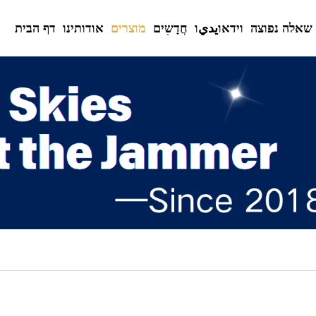
שאלה נפוצה
וידאוيديו
חֲדָשִים
מוצרים
אודותינו
דף הבית