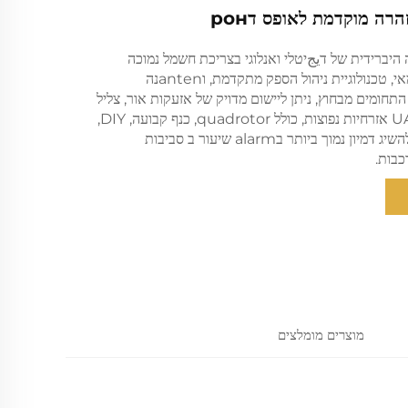
הרה מוקדמת לאופס דрон
 היברידית של דيجיטלי ואנלוגי בצריכת חשמל נמוכה
שפותחה באופן עצמאי, טכנולוגיית ניהול הספק מתקדמת, וantenנה
חומים מבחוץ, ניתן ליישום מדויק של אזעקות אור, צליל
ורטטión עבור UAVs אזרחיות נפוצות, כולל quadrotor, כנף קבועה, DIY,
וחצייה אווירית, וכן להשיג דמיון נמוך ביותר בalarm שיעור ב סביבות
כבות.
מוצרים מומלצים