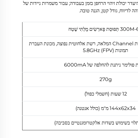
דר יכולת זיהוי הרחפן בזמן בעבודה; עבור משמרות ניידות של
 לדיווח, גודל קטן, הגנה טובה.
ּפוּסַת פָּארְשִׂים מֻלְתִּי שֶׁטַח
סדרת DJI המלאה, סדרת Channel המלאה, רשת אלחוטית נפוצה, מכונת העברת
תמונות 5.8GHz (FPV)
פולימר ניתנת להחלפה של 6000mA
270g
12 שעות (חשמלי כפול)
144x62x34 מ"מ (כולל אנטנה)