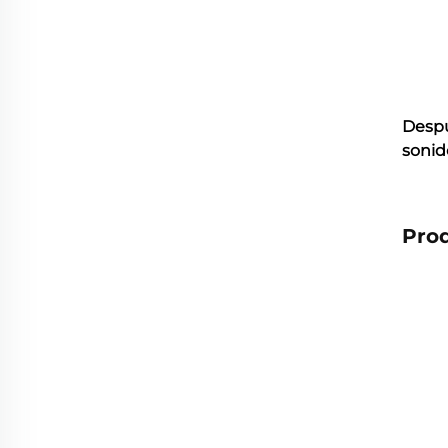
Despu
sonid
Pro