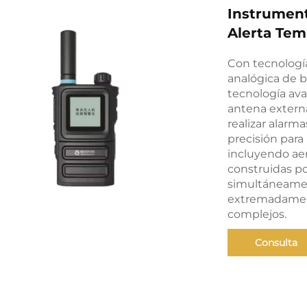
Instrument
Alerta Te
Con tecnología
analógica de 
tecnología av
antena extern
realizar alarma
precisión para
incluyendo aero
construidas po
simultáneamen
extremadament
complejos.
Consulta