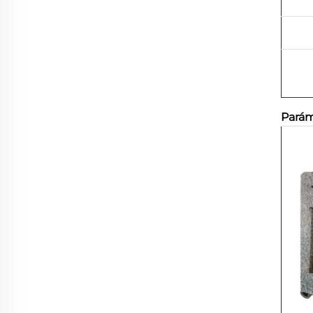
Parám