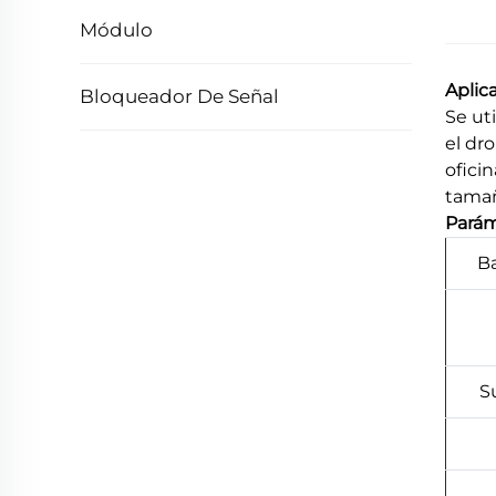
Módulo
Aplic
Bloqueador De Señal
Se ut
el dro
ofici
tamañ
Parám
Ba
S