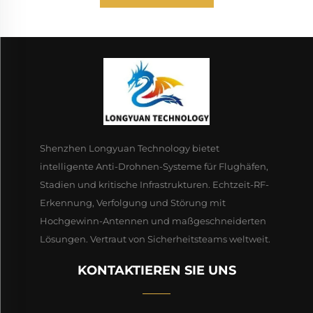
Shenzhen Longyuan Technology bietet
intelligente Anti-Drohnen-Systeme für Flughäfen,
Stadien und kritische Infrastrukturen. Echtzeit-RF-
Erkennung, Verfolgung und Störung mit
Hochgewinn-Antennen und maßgeschneiderten
Lösungen. Vertraut von Sicherheitsteams weltweit.
KONTAKTIEREN SIE UNS