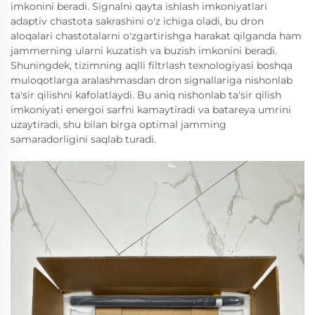
imkonini beradi. Signalni qayta ishlash imkoniyatlari
adaptiv chastota sakrashini o'z ichiga oladi, bu dron
aloqalari chastotalarni o'zgartirishga harakat qilganda ham
jammerning ularni kuzatish va buzish imkonini beradi.
Shuningdek, tizimning aqlli filtrlash texnologiyasi boshqa
muloqotlarga aralashmasdan dron signallariga nishonlab
ta'sir qilishni kafolatlaydi. Bu aniq nishonlab ta'sir qilish
imkoniyati energoi sarfni kamaytiradi va batareya umrini
uzaytiradi, shu bilan birga optimal jamming
samaradorligini saqlab turadi.