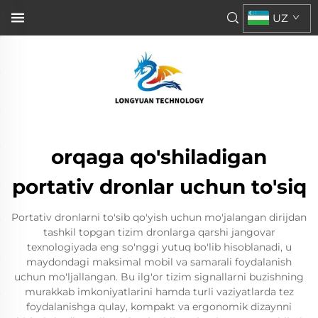
UZ
orqaga qo'shiladigan
portativ dronlar uchun to'siq
Portativ dronlarni to'sib qo'yish uchun mo'jalangan dirijdan
tashkil topgan tizim dronlarga qarshi jangovar
texnologiyada eng so'nggi yutuq bo'lib hisoblanadi, u
maydondagi maksimal mobil va samarali foydalanish
uchun mo'ljallangan. Bu ilg'or tizim signallarni buzishning
murakkab imkoniyatlarini hamda turli vaziyatlarda tez
foydalanishga qulay, kompakt va ergonomik dizaynni