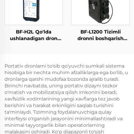
BF-H2L Qo'lda
BF-L1200 Tizimli
ushlanadigan dron
dronni boshqarish
aniqlagich
qurilmasi
Portativ dronlarni to'sib qo'yuvchi sumkali sistema
hisobiga bir nechta muhim afzalliklarga ega bo'lib, u
dronlarga qarshi mudofaa bozorida ajralib turadi.
Birinchi navbatda, uning portativ dizayni tezkor
o'rnatish va mobilizatsiya qilish imkonini beradi,
xavfsizlik xodimlarining yangi xavflarga tez javob
berishini va harakat erkinligini saqlab turishini
ta'minlaydi. Tizimning foydalanuvchiga qulay
interfeysi o'rganish jarayonini minimallashtiradi va
minimal tayyorgarlik bilan operatorlarning
malakasini oshiradi. Ko'p diapazonli to'sish