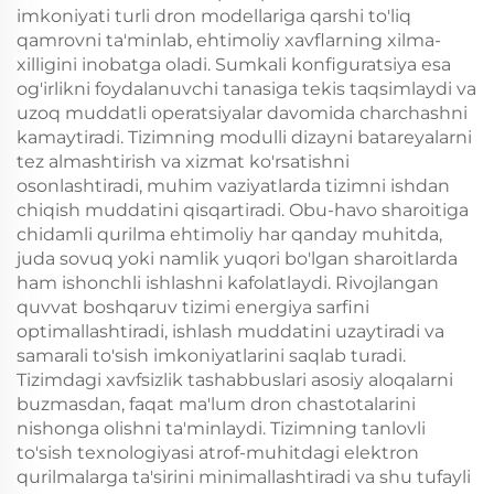
imkoniyati turli dron modellariga qarshi to'liq
qamrovni ta'minlab, ehtimoliy xavflarning xilma-
xilligini inobatga oladi. Sumkali konfiguratsiya esa
og'irlikni foydalanuvchi tanasiga tekis taqsimlaydi va
uzoq muddatli operatsiyalar davomida charchashni
kamaytiradi. Tizimning modulli dizayni batareyalarni
tez almashtirish va xizmat ko'rsatishni
osonlashtiradi, muhim vaziyatlarda tizimni ishdan
chiqish muddatini qisqartiradi. Obu-havo sharoitiga
chidamli qurilma ehtimoliy har qanday muhitda,
juda sovuq yoki namlik yuqori bo'lgan sharoitlarda
ham ishonchli ishlashni kafolatlaydi. Rivojlangan
quvvat boshqaruv tizimi energiya sarfini
optimallashtiradi, ishlash muddatini uzaytiradi va
samarali to'sish imkoniyatlarini saqlab turadi.
Tizimdagi xavfsizlik tashabbuslari asosiy aloqalarni
buzmasdan, faqat ma'lum dron chastotalarini
nishonga olishni ta'minlaydi. Tizimning tanlovli
to'sish texnologiyasi atrof-muhitdagi elektron
qurilmalarga ta'sirini minimallashtiradi va shu tufayli