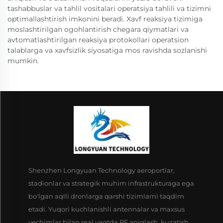
tashabbuslar va tahlil vositalari operatsiya tahlili va tizimni
optimallashtirish imkonini beradi. Xavf reaksiya tizimiga
moslashtirilgan ogohlantirish chegara qiymatlari va
avtomatlashtirilgan reaksiya protokollari operatsion
talablarga va xavfsizlik siyosatiga mos ravishda sozlanishi
mumkin.
Shenzhen Longyuan Technology aeroportlar,
stadionlar va strategik muhim infrastrukturaga ega
bo'lgan aqlli dronlarga qarshi tizimlarni taqdim
etadi. Yuqori kuchlanishli antennalar va maxsus
yechimlar bilan real vaqtda RF aniqlash, kuzatish