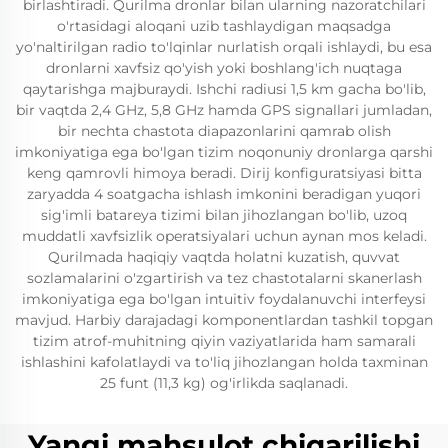
birlashtiradi. Qurilma dronlar bilan ularning nazoratchilari
o'rtasidagi aloqani uzib tashlaydigan maqsadga
yo'naltirilgan radio to'lqinlar nurlatish orqali ishlaydi, bu esa
dronlarni xavfsiz qo'yish yoki boshlang'ich nuqtaga
qaytarishga majburaydi. Ishchi radiusi 1,5 km gacha bo'lib,
bir vaqtda 2,4 GHz, 5,8 GHz hamda GPS signallari jumladan,
bir nechta chastota diapazonlarini qamrab olish
imkoniyatiga ega bo'lgan tizim noqonuniy dronlarga qarshi
keng qamrovli himoya beradi. Dirij konfiguratsiyasi bitta
zaryadda 4 soatgacha ishlash imkonini beradigan yuqori
sig'imli batareya tizimi bilan jihozlangan bo'lib, uzoq
muddatli xavfsizlik operatsiyalari uchun aynan mos keladi.
Qurilmada haqiqiy vaqtda holatni kuzatish, quvvat
sozlamalarini o'zgartirish va tez chastotalarni skanerlash
imkoniyatiga ega bo'lgan intuitiv foydalanuvchi interfeysi
mavjud. Harbiy darajadagi komponentlardan tashkil topgan
tizim atrof-muhitning qiyin vaziyatlarida ham samarali
ishlashini kafolatlaydi va to'liq jihozlangan holda taxminan
25 funt (11,3 kg) og'irlikda saqlanadi.
Yangi mahsulot chiqarilishi