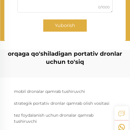
0/1000
Yuborish
orqaga qo'shiladigan portativ dronlar
uchun to'siq
mobil dronalar qamrab tushiruvchi
strategik portativ dronlar qamrab olish vositasi
tez foydalanish uchun dronalar qamrab
tushiruvchi