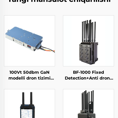
100Vt 50dbm GaN
BF-1000 Fixed
modelli dron tizimi
Detection+Anti drone
uchun quvvat
Equipment
kuchaytirgich moduli
Konter dron moduli
5,2/5,8G Yetarli RF
ekranlar 5,2/5,8G 100Vt
50dbm