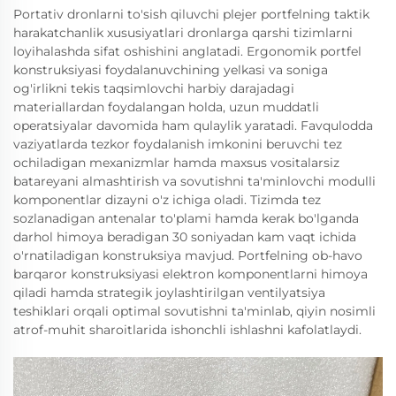
Portativ dronlarni to'sish qiluvchi plejer portfelning taktik
harakatchanlik xususiyatlari dronlarga qarshi tizimlarni
loyihalashda sifat oshishini anglatadi. Ergonomik portfel
konstruksiyasi foydalanuvchining yelkasi va soniga
og'irlikni tekis taqsimlovchi harbiy darajadagi
materiallardan foydalangan holda, uzun muddatli
operatsiyalar davomida ham qulaylik yaratadi. Favqulodda
vaziyatlarda tezkor foydalanish imkonini beruvchi tez
ochiladigan mexanizmlar hamda maxsus vositalarsiz
batareyani almashtirish va sovutishni ta'minlovchi modulli
komponentlar dizayni o'z ichiga oladi. Tizimda tez
sozlanadigan antenalar to'plami hamda kerak bo'lganda
darhol himoya beradigan 30 soniyadan kam vaqt ichida
o'rnatiladigan konstruksiya mavjud. Portfelning ob-havo
barqaror konstruksiyasi elektron komponentlarni himoya
qiladi hamda strategik joylashtirilgan ventilyatsiya
teshiklari orqali optimal sovutishni ta'minlab, qiyin nosimli
atrof-muhit sharoitlarida ishonchli ishlashni kafolatlaydi.