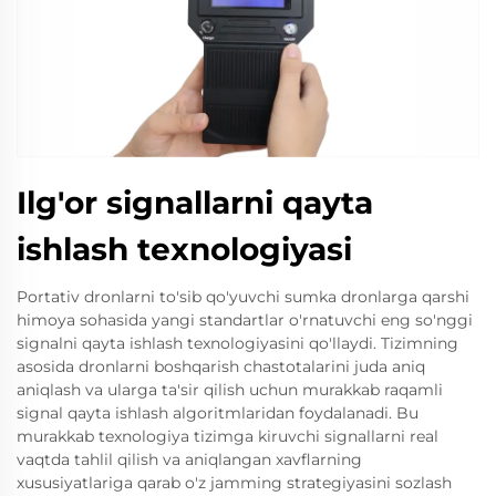
Ilg'or signallarni qayta
ishlash texnologiyasi
Portativ dronlarni to'sib qo'yuvchi sumka dronlarga qarshi
himoya sohasida yangi standartlar o'rnatuvchi eng so'nggi
signalni qayta ishlash texnologiyasini qo'llaydi. Tizimning
asosida dronlarni boshqarish chastotalarini juda aniq
aniqlash va ularga ta'sir qilish uchun murakkab raqamli
signal qayta ishlash algoritmlaridan foydalanadi. Bu
murakkab texnologiya tizimga kiruvchi signallarni real
vaqtda tahlil qilish va aniqlangan xavflarning
xususiyatlariga qarab o'z jamming strategiyasini sozlash