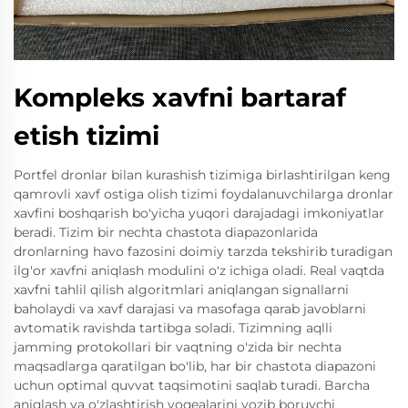
Kompleks xavfni bartaraf
etish tizimi
Portfel dronlar bilan kurashish tizimiga birlashtirilgan keng
qamrovli xavf ostiga olish tizimi foydalanuvchilarga dronlar
xavfini boshqarish bo'yicha yuqori darajadagi imkoniyatlar
beradi. Tizim bir nechta chastota diapazonlarida
dronlarning havo fazosini doimiy tarzda tekshirib turadigan
ilg'or xavfni aniqlash modulini o'z ichiga oladi. Real vaqtda
xavfni tahlil qilish algoritmlari aniqlangan signallarni
baholaydi va xavf darajasi va masofaga qarab javoblarni
avtomatik ravishda tartibga soladi. Tizimning aqlli
jamming protokollari bir vaqtning o'zida bir nechta
maqsadlarga qaratilgan bo'lib, har bir chastota diapazoni
uchun optimal quvvat taqsimotini saqlab turadi. Barcha
aniqlash va o'zlashtirish voqealarini yozib boruvchi