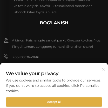
va to'sib qo'yish. Xavfsizlik tashkilotlari tomonidan
ishonch bilan foydalaniladi.
BOG'LANISH
A binosi, Kaishangde sanoat parki, Xingxua ko'chasi 1-uy,
Pingdi tuman, Longgong tumani, Shenzhen shahri
+86-18583649616
[email protected]
We value your privacy
8618165761396
We use cookies and similar tools to provide our services.
If you don't want to accept all cookies, click Personalize
cookies.
Nashr huquqi 2025 Shenzhen Longyuan Texnologiya Kompaniyasi
Accept all
cheklangan. Barcha huquqlar himoyalangan.
Maxfiylik siyosati