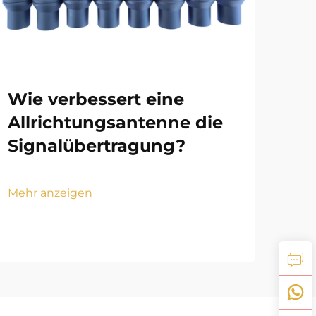
Wie verbessert eine
We
Allrichtungsantenne die
Ha
Signalübertragung?
St
Ko
Mehr anzeigen
Mehr