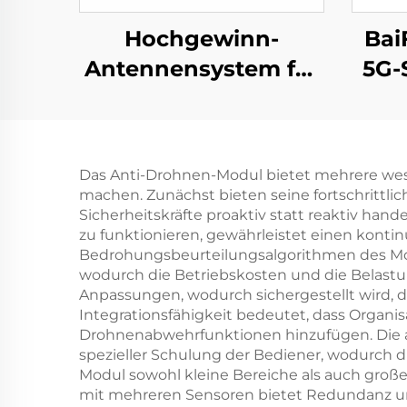
Hochgewinn-
Bai
Antennensystem für
5G-
Langstrecken-
f
Richtdetektion Anti-
Rep
UAV RF-Radio-Störer
Das Anti-Drohnen-Modul bietet mehrere wes
Effektive
machen. Zunächst bieten seine fortschrittl
Frequenzschirmung
Sicherheitskräfte proaktiv statt reaktiv h
zu funktionieren, gewährleistet einen kontin
UAV-Signale
Bedrohungsbeurteilungsalgorithmen des Mod
wodurch die Betriebskosten und die Belastu
Anpassungen, wodurch sichergestellt wird,
Integrationsfähigkeit bedeutet, dass Organi
Drohnenabwehrfunktionen hinzufügen. Die a
spezieller Schulung der Bediener, wodurch d
Modul sowohl kleine Bereiche als auch große
mit mehreren Sensoren bietet Redundanz un