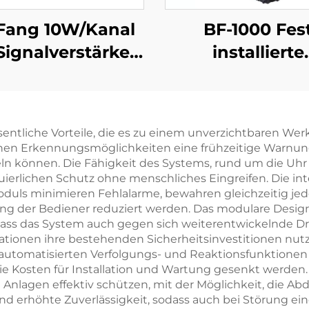
Fang 10W/Kanal
BF-1000 Fes
Signalverstärker
installierte
ür Mobilfunk-
Erkennungs- + A
eater, 2G 3G 4G
Drohnen-Ausrü
Verstärkung
entliche Vorteile, die es zu einem unverzichtbaren We
ichen Erkennungsmöglichkeiten eine frühzeitige Warnun
andeln können. Die Fähigkeit des Systems, rund um die 
uierlichen Schutz ohne menschliches Eingreifen. Die int
uls minimieren Fehlalarme, bewahren gleichzeitig je
ng der Bediener reduziert werden. Das modulare Desig
 dass das System auch gegen sich weiterentwickelnde 
sationen ihre bestehenden Sicherheitsinvestitionen nu
utomatisierten Verfolgungs- und Reaktionsfunktionen 
ie Kosten für Installation und Wartung gesenkt werden.
 Anlagen effektiv schützen, mit der Möglichkeit, die A
d erhöhte Zuverlässigkeit, sodass auch bei Störung e