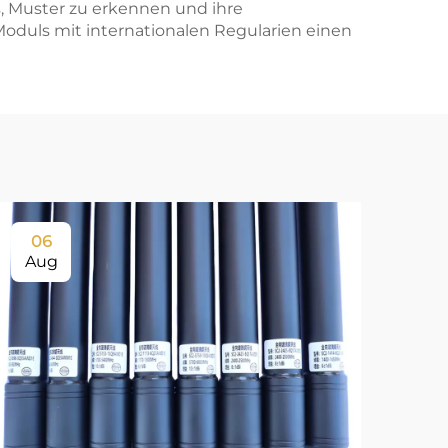
s, Muster zu erkennen und ihre
Moduls mit internationalen Regularien einen
06
0
Aug
Au