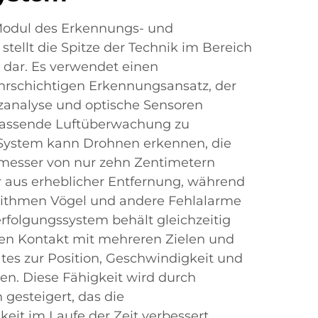
odul des Erkennungs- und
tellt die Spitze der Technik im Bereich
dar. Es verwendet einen
hrschichtigen Erkennungsansatz, der
zanalyse und optische Sensoren
fassende Luftüberwachung zu
 System kann Drohnen erkennen, die
hmesser von nur zehn Zentimetern
 aus erheblicher Entfernung, während
gorithmen Vögel und andere Fehlalarme
erfolgungssystem behält gleichzeitig
hen Kontakt mit mehreren Zielen und
ates zur Position, Geschwindigkeit und
n. Diese Fähigkeit wird durch
 gesteigert, das die
it im Laufe der Zeit verbessert,