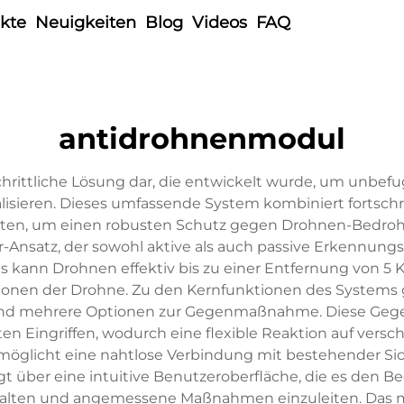
kte
Neuigkeiten
Blog
Videos
FAQ
antidrohnenmodul
schrittliche Lösung dar, die entwickelt wurde, um unbe
alisieren. Dieses umfassende System kombiniert fortsch
iten, um einen robusten Schutz gegen Drohnen-Bedrohu
-Ansatz, der sowohl aktive als auch passive Erkenn
Es kann Drohnen effektiv bis zu einer Entfernung von 
nen der Drohne. Zu den Kernfunktionen des Systems 
 und mehrere Optionen zur Gegenmaßnahme. Diese Ge
ierten Eingriffen, wodurch eine flexible Reaktion auf ve
ermöglicht eine nahtlose Verbindung mit bestehender Sic
gt über eine intuitive Benutzeroberfläche, die es den 
alten und angemessene Maßnahmen einzuleiten. Das m