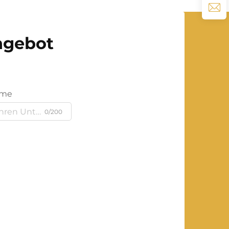
Angebot
ame
0/200