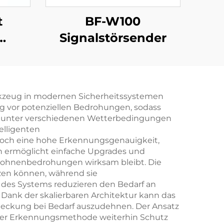
t
BF-W100
Signalstörsender
nti-
stung
rkzeug in modernen Sicherheitssystemen
g vor potenziellen Bedrohungen, sodass
Uhr unter verschiedenen Wetterbedingungen
elligenten
doch eine hohe Erkennungsgenauigkeit,
n ermöglicht einfache Upgrades und
Drohnenbedrohungen wirksam bleibt. Die
tzen können, während sie
des Systems reduzieren den Bedarf an
 Dank der skalierbaren Architektur kann das
bdeckung bei Bedarf auszudehnen. Der Ansatz
iner Erkennungsmethode weiterhin Schutz