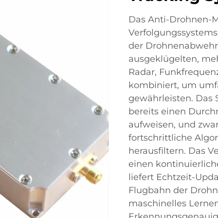
Das Anti-Drohnen-M
Verfolgungssystems s
der Drohnenabwehr 
ausgeklügelten, me
Radar, Funkfrequen
kombiniert, um um
gewährleisten. Das
bereits einen Durc
aufweisen, und zwar
fortschrittliche Al
herausfiltern. Das V
einen kontinuierlic
liefert Echtzeit-Upd
Flugbahn der Drohne
maschinelles Lernen
Erkennungsgenauigke