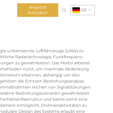
Angebot
DE
Anfordern
fugte unbemannte Luftfahrzeuge (UAVs) zu
rittliche Radartechnologie, Funkfrequenz-
ngen zu gewährleisten. Das Modul arbeitet
ungsmethoden nutzt, um maximale Abdeckung
5 Kilometern erkennen, abhängig von den
gehören die Echtzeit-Bedrohungsanalyse,
genmaßnahmen reichen von Signalstörungen
rschiedene Bedrohungsszenarien gewährleistet
herheitsinfrastruktur und bietet somit eine
Bedienern ermöglicht, Drohnenaktivitäten zu
odulare Design des Systems erlaubt eine