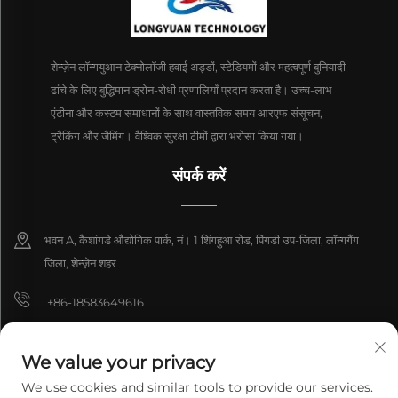
शेन्ज़ेन लॉन्गयुआन टेक्नोलॉजी हवाई अड्डों, स्टेडियमों और महत्वपूर्ण बुनियादी
ढांचे के लिए बुद्धिमान ड्रोन-रोधी प्रणालियाँ प्रदान करता है। उच्च-लाभ
एंटीना और कस्टम समाधानों के साथ वास्तविक समय आरएफ संसूचन,
ट्रैकिंग और जैमिंग। वैश्विक सुरक्षा टीमों द्वारा भरोसा किया गया।
संपर्क करें
भवन A, कैशांगडे औद्योगिक पार्क, नं। 1 शिंगहुआ रोड, पिंगडी उप-जिला, लॉन्गगैंग
जिला, शेन्ज़ेन शहर
+86-18583649616
[email protected]
We value your privacy
8618165761396
We use cookies and similar tools to provide our services.