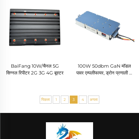
BaiFang 10W/चैनल 5G
100W 50dbm GaN मॉडल
सिग्नल रिपीटर 2G 3G 4G बूस्टर
पावर एम्पलीफायर, ड्रोन प्रणाली के
लिए काउंटर ड्रोन मॉड्यूल,
5.2/5.8G पर्याप्त आरएफ ढाल,
5.2/5.8G 100W 50dbm
पिछला
1
2
3
4
अगला