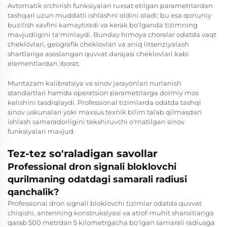
Avtomatik o'chirish funksiyalari ruxsat etilgan parametrlardan
tashqari uzun muddatli ishlashni oldini oladi; bu esa qonuniy
buzilish xavfini kamaytiradi va kerak bo'lganda tizimning
mavjudligini ta'minlaydi. Bunday himoya choralar odatda vaqt
cheklovlari, geografik cheklovlari va aniq litsenziyalash
shartlariga asoslangan quvvat darajasi cheklovlari kabi
elementlardan iborat.
Muntazam kalibratsiya va sinov jarayonlari nurlanish
standartlari hamda operatsion parametrlarga doimiy mos
kelishini tasdiqlaydi. Professional tizimlarda odatda tashqi
sinov uskunalari yoki maxsus texnik bilim talab qilmasdan
ishlash samaradorligini tekshiruvchi o'rnatilgan sinov
funksiyalari mavjud.
Tez-tez so'raladigan savollar
Professional dron signali bloklovchi
qurilmaning odatdagi samarali radiusi
qanchalik?
Professional dron signali bloklovchi tizimlar odatda quvvat
chiqishi, antenning konstruksiyasi va atrof-muhit sharoitlariga
qarab 500 metrdan 5 kilometrgacha bo'lgan samarali radiusga