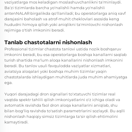
vaziyatlarga mos keladigan moslashuvchanlikni ta'minlaydi.
Ba'zi tizimlarda barcha yo'nalishli hamda yo'nalishli
antenNALAR birgalikda qo'llaniladi; bu operatorlarga aniq xavf
darajasini baholash va atrof-muhit cheklovlari asosida keng
hududni himoya qilish yoki aniqlikni ta'minlovchi nishonlash
rejimiga o'tish imkonini beradi.
Tanlab chastotalarni nishonlash
Professional tizimlar chastota tanlovi ustida nozik boshqaruv
imkonini beradi, bu esa operatorlarga boshqa kanallarni saqlab
turish shartida ma'lum aloqa kanallarini nishonlash imkonini
beradi. Bu tanlov usuli favqulodda vaziyatlar xizmatlari,
aviatsiya aloqalari yoki boshqa muhim tizimlar yaqin
chastotalarda ishlaydigan muhitlarda juda muhim ahamiyatga
ega.
Yuqori darajadagi
dron signallari to'xtatuvchi
tizimlar real
vaqtda spektr tahlili qilish imkoniyatlarini o'z ichiga oladi va
avtomatik ravishda faol dron aloqa kanallarini aniqlab, shu
bilan bog'liq ravishda to'satish parametrlarini sozlaydi. Bu aqlli
nishonlash haqiqiy simsiz tizimlarga ta'sir qilish ehtimolini
kamaytiradi.