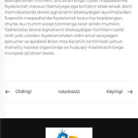
boshqarishlari mumkin, shu bilan birga, tijorat maqsadlarida
foydalanish maxsus litsenziyaga ega bo'lishni talab qiladi. Ba'zi
mamlakatlarda drone signallarini bloklaydigan qurilmalardan
fuqarolik maqsadlarida foydalanish butunlay taqiqlangan,
chunki bu muhim aloqa tizimlariga ta'sir qilishi mumkin.
Tashkilotlar drone signallarini bloklaydigan tizimlarni sotib
olish yoki ulardan foydalanishdan oldin amal qilayotgan
qonunlar va qoidalar bilan mos kelishini ta'minlash uchun
mahalliy nazorat organlariga va huquqiy maslahatchilarga
murojaat qilishlari kerak.
Oldingi
Keyingi
HAMMASI