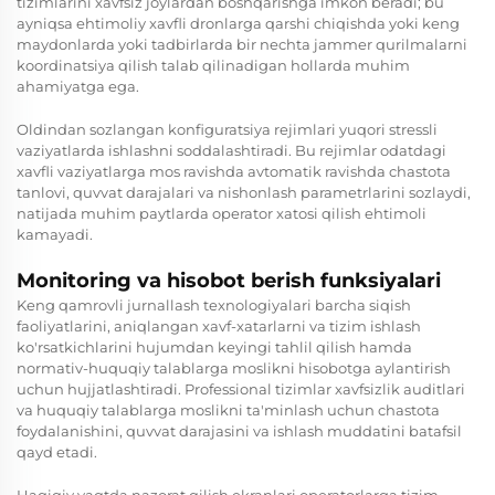
tizimlarini xavfsiz joylardan boshqarishga imkon beradi; bu
ayniqsa ehtimoliy xavfli dronlarga qarshi chiqishda yoki keng
maydonlarda yoki tadbirlarda bir nechta jammer qurilmalarni
koordinatsiya qilish talab qilinadigan hollarda muhim
ahamiyatga ega.
Oldindan sozlangan konfiguratsiya rejimlari yuqori stressli
vaziyatlarda ishlashni soddalashtiradi. Bu rejimlar odatdagi
xavfli vaziyatlarga mos ravishda avtomatik ravishda chastota
tanlovi, quvvat darajalari va nishonlash parametrlarini sozlaydi,
natijada muhim paytlarda operator xatosi qilish ehtimoli
kamayadi.
Monitoring va hisobot berish funksiyalari
Keng qamrovli jurnallash texnologiyalari barcha siqish
faoliyatlarini, aniqlangan xavf-xatarlarni va tizim ishlash
ko'rsatkichlarini hujumdan keyingi tahlil qilish hamda
normativ-huquqiy talablarga moslikni hisobotga aylantirish
uchun hujjatlashtiradi. Professional tizimlar xavfsizlik auditlari
va huquqiy talablarga moslikni ta'minlash uchun chastota
foydalanishini, quvvat darajasini va ishlash muddatini batafsil
qayd etadi.
Haqiqiy vaqtda nazorat qilish ekranlari operatorlarga tizim