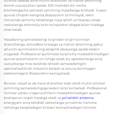
tizimlar odatda atrof-muhit sharoitlari va nishon dronining
texnik xususiyatlari qarab, 500 metrdan bir necha
kilometrgacha samarali jamming masofasiga erishadi. Yuqori
quvvat chiqishi kengroq diapazonni ta'minlaydi, lekin
me'yorida qonuniy talablarga rioya qilish va haqiqiy aloqa
vositalariga ehtimoliy ta'sir ko'rsatishni diqqat bilan hisobga
olish kerak.
Masofaning samaradorligi to'g'ridan-to'g'ri ko'rinish
sharoitlariga, atmosfera to'siqiga va nishon dronining qabul
qiluvchi qurilmalarining sezgirlik darajasiga qarab keskin
o'zgaradi. Professional qurilmalar ko'pincha moslashtiriladigan
quvvat sozlamalarini o'z ichiga oladi, bu operatorlarga aniq
vaziyatlarga mos ravishda ishlash samaradorligini
optimallashtirish imkonini beradi va zaruriy bo'lmagan
elektromagnit ifloslanishni kamaytiradi.
Binolar, relyef va ob-havo sharoitlari kabi atrof-muhit omillari
jamming samaradorligiga keskin ta'sir ko'rsatadi. Professional
tizimlar ushbu o'zgaruvchilarni moslashtiriladigan quvvat
boshqaruvi orqali hisobga oladi va
yo'nalishli antenna
energiyani aniq tahdidli vektorlarga yo'naltirib, hamma
tomonga tarqaladigan to'siqni kamaytiradigan tizimlar.