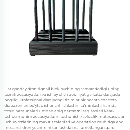
Har qanday dron signali bloklovchining samaradorligi uning
texnik xususiyatlari va ishlay olish qobiliyatiga katta darajada
bog'liq. Professional darajadagi tizimlar bir nechta chastota
diapazonlari bo'ylab ishonchli ishlashni ta'minlashi hamda
to'siq namunalari ustidan aniq nazoratni saqlashlari kerak.
Ushbu muhim xususiyatlarni tushunish xavfsizlik mutaxassislari
uchun o'zlarining maxsus talablari va operatsion muhitiga eng
mos anti-dron yechimini tanlashda ma'lumotlangan qaror