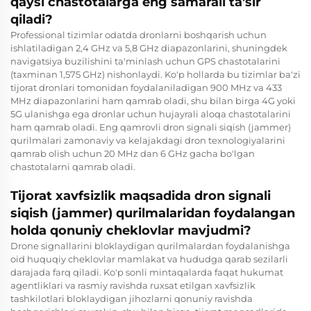
qaysi chastotalarga eng samarali ta'sir
qiladi?
Professional tizimlar odatda dronlarni boshqarish uchun
ishlatiladigan 2,4 GHz va 5,8 GHz diapazonlarini, shuningdek
navigatsiya buzilishini ta'minlash uchun GPS chastotalarini
(taxminan 1,575 GHz) nishonlaydi. Ko'p hollarda bu tizimlar ba'zi
tijorat dronlari tomonidan foydalaniladigan 900 MHz va 433
MHz diapazonlarini ham qamrab oladi, shu bilan birga 4G yoki
5G ulanishga ega dronlar uchun hujayrali aloqa chastotalarini
ham qamrab oladi. Eng qamrovli dron signali siqish (jammer)
qurilmalari zamonaviy va kelajakdagi dron texnologiyalarini
qamrab olish uchun 20 MHz dan 6 GHz gacha bo'lgan
chastotalarni qamrab oladi.
Tijorat xavfsizlik maqsadida dron signali
siqish (jammer) qurilmalaridan foydalangan
holda qonuniy cheklovlar mavjudmi?
Drone signallarini bloklaydigan qurilmalardan foydalanishga
oid huquqiy cheklovlar mamlakat va hududga qarab sezilarli
darajada farq qiladi. Ko'p sonli mintaqalarda faqat hukumat
agentliklari va rasmiy ravishda ruxsat etilgan xavfsizlik
tashkilotlari bloklaydigan jihozlarni qonuniy ravishda