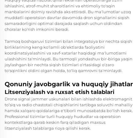
ishlashini, atrof-muhit sharoitlarini va ehtimoliy to'sqin
manbalarini doimiy ravishda aks ettiradi. Bu ma'lumotlar uzoq
muddatli operatsion davrlar davomida dron signallarini siqish
samaradorligini optimal darajada saqlash uchun oldindan
choralar ko'rish imkonini beradi.
Tarmoq boshqaruvi tizimlari bilan integratsiya bir nechta siqish
birliklarining keng ko'lamli ob'ektlarda faoliyatini
koordinatsiyalashini va xavf-xatarlar haqidagi ma'lumotlarni
ulashishini ta'minlaydi. Bu tarmoqli yondashuv bir-biriga yaqin
joylashgan bir nechta siqish tizimlari o'rtasidagi o'zaro
to'sqinlikni oldini olgan holda, to'liq qamrovni ta'minlaydi.
Qonuniy javobgarlik va huquqiy jihatlar
Litsenziyalash va ruxsat etish talablari
Drone signal jammer uskunalari bilan ishlashda elektromagnit
toʻsiq va radio chastotali chiqishlarini tartibga soluvchi mahalliy
hamda xalqaro qoidalariga e'tiborli munosabatda bo'lish kerak.
Professional tizimlar turli huquqiy hududlar va operatsion
kontekstlarga qarab keskin farq qiladigan maxsus
litsenziyalash talablarga rioya qilishi kerak.