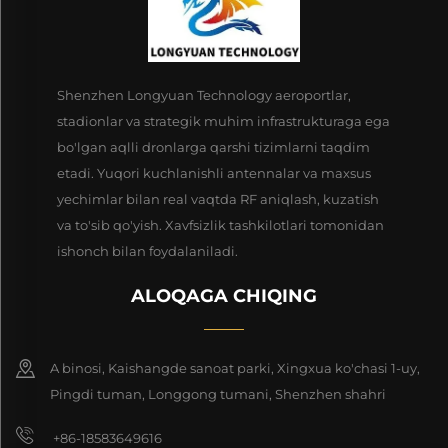
Shenzhen Longyuan Technology aeroportlar,
stadionlar va strategik muhim infrastrukturaga ega
bo'lgan aqlli dronlarga qarshi tizimlarni taqdim
etadi. Yuqori kuchlanishli antennalar va maxsus
yechimlar bilan real vaqtda RF aniqlash, kuzatish
va to'sib qo'yish. Xavfsizlik tashkilotlari tomonidan
ishonch bilan foydalaniladi.
ALOQAGA CHIQING
A binosi, Kaishangde sanoat parki, Xingxua ko'chasi 1-uy,
Pingdi tuman, Longgong tumani, Shenzhen shahri
+86-18583649616