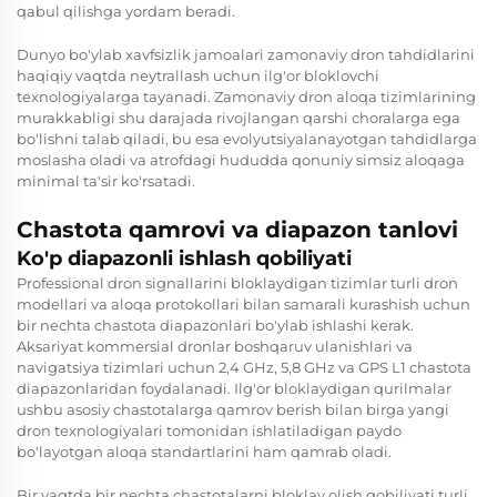
qabul qilishga yordam beradi.
Dunyo bo'ylab xavfsizlik jamoalari zamonaviy dron tahdidlarini
haqiqiy vaqtda neytrallash uchun ilg'or bloklovchi
texnologiyalarga tayanadi. Zamonaviy dron aloqa tizimlarining
murakkabligi shu darajada rivojlangan qarshi choralarga ega
bo'lishni talab qiladi, bu esa evolyutsiyalanayotgan tahdidlarga
moslasha oladi va atrofdagi hududda qonuniy simsiz aloqaga
minimal ta'sir ko'rsatadi.
Chastota qamrovi va diapazon tanlovi
Ko'p diapazonli ishlash qobiliyati
Professional dron signallarini bloklaydigan tizimlar turli dron
modellari va aloqa protokollari bilan samarali kurashish uchun
bir nechta chastota diapazonlari bo'ylab ishlashi kerak.
Aksariyat kommersial dronlar boshqaruv ulanishlari va
navigatsiya tizimlari uchun 2,4 GHz, 5,8 GHz va GPS L1 chastota
diapazonlaridan foydalanadi. Ilg'or bloklaydigan qurilmalar
ushbu asosiy chastotalarga qamrov berish bilan birga yangi
dron texnologiyalari tomonidan ishlatiladigan paydo
bo'layotgan aloqa standartlarini ham qamrab oladi.
Bir vaqtda bir nechta chastotalarni bloklay olish qobiliyati turli