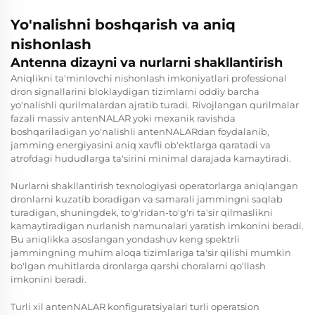
Yo'nalishni boshqarish va aniq
nishonlash
Antenna dizayni va nurlarni shakllantirish
Aniqlikni ta'minlovchi nishonlash imkoniyatlari professional
dron signallarini bloklaydigan tizimlarni oddiy barcha
yo'nalishli qurilmalardan ajratib turadi. Rivojlangan qurilmalar
fazali massiv antenNALAR yoki mexanik ravishda
boshqariladigan yo'nalishli antenNALARdan foydalanib,
jamming energiyasini aniq xavfli ob'ektlarga qaratadi va
atrofdagi hududlarga ta'sirini minimal darajada kamaytiradi.
Nurlarni shakllantirish texnologiyasi operatorlarga aniqlangan
dronlarni kuzatib boradigan va samarali jammingni saqlab
turadigan, shuningdek, to'g'ridan-to'g'ri ta'sir qilmaslikni
kamaytiradigan nurlanish namunalari yaratish imkonini beradi.
Bu aniqlikka asoslangan yondashuv keng spektrli
jammingning muhim aloqa tizimlariga ta'sir qilishi mumkin
bo'lgan muhitlarda dronlarga qarshi choralarni qo'llash
imkonini beradi.
Turli xil antenNALAR konfiguratsiyalari turli operatsion