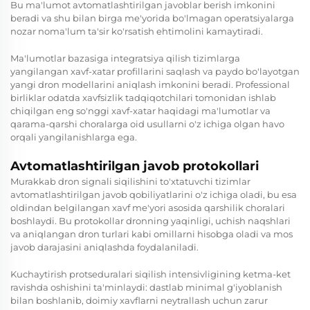
Bu ma'lumot avtomatlashtirilgan javoblar berish imkonini
beradi va shu bilan birga me'yorida bo'lmagan operatsiyalarga
nozar noma'lum ta'sir ko'rsatish ehtimolini kamaytiradi.
Ma'lumotlar bazasiga integratsiya qilish tizimlarga
yangilangan xavf-xatar profillarini saqlash va paydo bo'layotgan
yangi dron modellarini aniqlash imkonini beradi. Professional
birliklar odatda xavfsizlik tadqiqotchilari tomonidan ishlab
chiqilgan eng so'nggi xavf-xatar haqidagi ma'lumotlar va
qarama-qarshi choralarga oid usullarni o'z ichiga olgan havo
orqali yangilanishlarga ega.
Avtomatlashtirilgan javob protokollari
Murakkab dron signali siqilishini to'xtatuvchi tizimlar
avtomatlashtirilgan javob qobiliyatlarini o'z ichiga oladi, bu esa
oldindan belgilangan xavf me'yori asosida qarshilik choralari
boshlaydi. Bu protokollar dronning yaqinligi, uchish naqshlari
va aniqlangan dron turlari kabi omillarni hisobga oladi va mos
javob darajasini aniqlashda foydalaniladi.
Kuchaytirish protseduralari siqilish intensivligining ketma-ket
ravishda oshishini ta'minlaydi: dastlab minimal g'iyoblanish
bilan boshlanib, doimiy xavflarni neytrallash uchun zarur