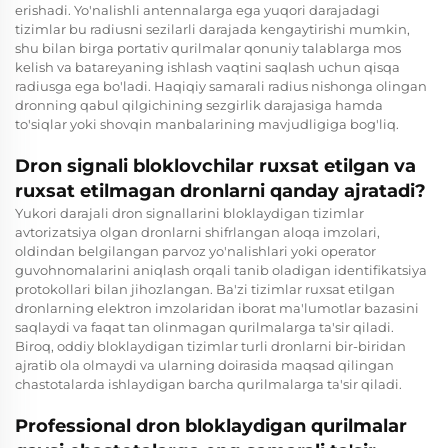
erishadi. Yo'nalishli antennalarga ega yuqori darajadagi
tizimlar bu radiusni sezilarli darajada kengaytirishi mumkin,
shu bilan birga portativ qurilmalar qonuniy talablarga mos
kelish va batareyaning ishlash vaqtini saqlash uchun qisqa
radiusga ega bo'ladi. Haqiqiy samarali radius nishonga olingan
dronning qabul qilgichining sezgirlik darajasiga hamda
to'siqlar yoki shovqin manbalarining mavjudligiga bog'liq.
Dron signali bloklovchilar ruxsat etilgan va
ruxsat etilmagan dronlarni qanday ajratadi?
Yukori darajali dron signallarini bloklaydigan tizimlar
avtorizatsiya olgan dronlarni shifrlangan aloqa imzolari,
oldindan belgilangan parvoz yo'nalishlari yoki operator
guvohnomalarini aniqlash orqali tanib oladigan identifikatsiya
protokollari bilan jihozlangan. Ba'zi tizimlar ruxsat etilgan
dronlarning elektron imzolaridan iborat ma'lumotlar bazasini
saqlaydi va faqat tan olinmagan qurilmalarga ta'sir qiladi.
Biroq, oddiy bloklaydigan tizimlar turli dronlarni bir-biridan
ajratib ola olmaydi va ularning doirasida maqsad qilingan
chastotalarda ishlaydigan barcha qurilmalarga ta'sir qiladi.
Professional dron bloklaydigan qurilmalar