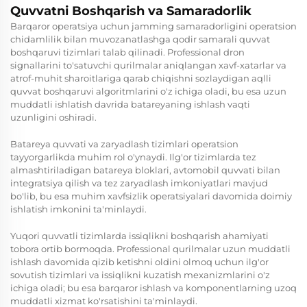
Quvvatni Boshqarish va Samaradorlik
Barqaror operatsiya uchun jamming samaradorligini operatsion
chidamlilik bilan muvozanatlashga qodir samarali quvvat
boshqaruvi tizimlari talab qilinadi. Professional dron
signallarini to'satuvchi qurilmalar aniqlangan xavf-xatarlar va
atrof-muhit sharoitlariga qarab chiqishni sozlaydigan aqlli
quvvat boshqaruvi algoritmlarini o'z ichiga oladi, bu esa uzun
muddatli ishlatish davrida batareyaning ishlash vaqti
uzunligini oshiradi.
Batareya quvvati va zaryadlash tizimlari operatsion
tayyorgarlikda muhim rol o'ynaydi. Ilg'or tizimlarda tez
almashtiriladigan batareya bloklari, avtomobil quvvati bilan
integratsiya qilish va tez zaryadlash imkoniyatlari mavjud
bo'lib, bu esa muhim xavfsizlik operatsiyalari davomida doimiy
ishlatish imkonini ta'minlaydi.
Yuqori quvvatli tizimlarda issiqlikni boshqarish ahamiyati
tobora ortib bormoqda. Professional qurilmalar uzun muddatli
ishlash davomida qizib ketishni oldini olmoq uchun ilg'or
sovutish tizimlari va issiqlikni kuzatish mexanizmlarini o'z
ichiga oladi; bu esa barqaror ishlash va komponentlarning uzoq
muddatli xizmat ko'rsatishini ta'minlaydi.