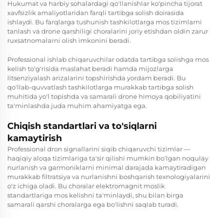
Hukumat va harbiy sohalardagi qo'llanishlar ko'pincha tijorat
xavfsizlik amaliyotlaridan farqli tartibga solish doirasida
ishlaydi. Bu farqlarga tushunish tashkilotlarga mos tizimlarni
tanlash va drone qarshiligi choralarini joriy etishdan oldin zarur
ruxsatnomalarni olish imkonini beradi.
Professional ishlab chiqaruvchilar odatda tartibga solishga mos
kelish to'g'risida maslahat beradi hamda mijozlarga
litsenziyalash arizalarini topshirishda yordam beradi. Bu
qo'llab-quvvatlash tashkilotlarga murakkab tartibga solish
muhitida yo'l topishda va samarali drone himoya qobiliyatini
ta'minlashda juda muhim ahamiyatga ega.
Chiqish standartlari va to'siqlarni
kamaytirish
Professional dron signallarini siqib chiqaruvchi tizimlar —
haqiqiy aloqa tizimlariga ta'sir qilishi mumkin bo'lgan noqulay
nurlanish va garmoniklarni minimal darajada kamaytiradigan
murakkab filtratsiya va nurlanishni boshqarish texnologiyalarini
o'z ichiga oladi. Bu choralar elektromagnit moslik
standartlariga mos kelishni ta'minlaydi, shu bilan birga
samarali qarshi choralarga ega bo'lishni saqlab turadi.