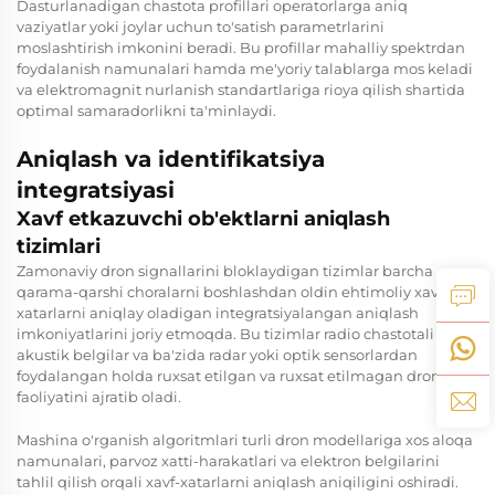
Dasturlanadigan chastota profillari operatorlarga aniq
vaziyatlar yoki joylar uchun to'satish parametrlarini
moslashtirish imkonini beradi. Bu profillar mahalliy spektrdan
foydalanish namunalari hamda me'yoriy talablarga mos keladi
va elektromagnit nurlanish standartlariga rioya qilish shartida
optimal samaradorlikni ta'minlaydi.
Aniqlash va identifikatsiya
integratsiyasi
Xavf etkazuvchi ob'ektlarni aniqlash
tizimlari
Zamonaviy dron signallarini bloklaydigan tizimlar barcha
qarama-qarshi choralarni boshlashdan oldin ehtimoliy xavf-
xatarlarni aniqlay oladigan integratsiyalangan aniqlash
imkoniyatlarini joriy etmoqda. Bu tizimlar radio chastotali tahlil,
akustik belgilar va ba'zida radar yoki optik sensorlardan
foydalangan holda ruxsat etilgan va ruxsat etilmagan dron
faoliyatini ajratib oladi.
Mashina o'rganish algoritmlari turli dron modellariga xos aloqa
namunalari, parvoz xatti-harakatlari va elektron belgilarini
tahlil qilish orqali xavf-xatarlarni aniqlash aniqiligini oshiradi.