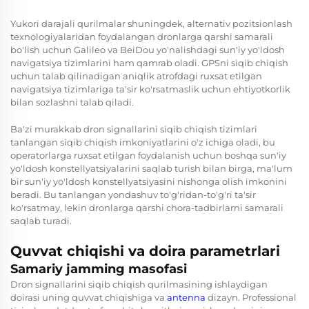
Yukori darajali qurilmalar shuningdek, alternativ pozitsionlash
texnologiyalaridan foydalangan dronlarga qarshi samarali
bo'lish uchun Galileo va BeiDou yo'nalishdagi sun'iy yo'ldosh
navigatsiya tizimlarini ham qamrab oladi. GPSni siqib chiqish
uchun talab qilinadigan aniqlik atrofdagi ruxsat etilgan
navigatsiya tizimlariga ta'sir ko'rsatmaslik uchun ehtiyotkorlik
bilan sozlashni talab qiladi.
Ba'zi murakkab dron signallarini siqib chiqish tizimlari
tanlangan siqib chiqish imkoniyatlarini o'z ichiga oladi, bu
operatorlarga ruxsat etilgan foydalanish uchun boshqa sun'iy
yo'ldosh konstellyatsiyalarini saqlab turish bilan birga, ma'lum
bir sun'iy yo'ldosh konstellyatsiyasini nishonga olish imkonini
beradi. Bu tanlangan yondashuv to'g'ridan-to'g'ri ta'sir
ko'rsatmay, lekin dronlarga qarshi chora-tadbirlarni samarali
saqlab turadi.
Quvvat chiqishi va doira parametrlari
Samariy jamming masofasi
Dron signallarini siqib chiqish qurilmasining ishlaydigan
doirasi uning quvvat chiqishiga va
antenna
dizayn. Professional