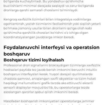
bo'lganda kuchaytiriladi. Bu yondashuv qo'shimcha
buzilishlarni minimal darajada saqlaydi va zarur bo'lganda
dronlarga qarshi samarali choralarni ta'minlaydi.
Kengroq xavfsizlik tizimlari bilan integratsiya xodimlarga
ogohlantirish, yozish tizimlarini faollashtirish yoki siqilish yetarli
bo'lmasa jismoniy usullar bilan dronlarni qo'lga olish kabi
qo'shimcha qarshilik choralari ko'rishni o'z ichiga olgan
koordinatsiyalangan javoblarga imkon beradi.
Foydalanuvchi interfeysi va operatsion
boshqaruv
Boshqaruv tizimi loyihalash
Professional dron signallarini bloklaydigan tizimlarga xavfsizlik
hodisalari paytida tez javob berish imkonini beruvchi intuitiv
boshqaruv interfeyslari kerak. Yuqori darajali qurilmalarda
chastota qamrovi, aniqlangan xavfli obyektlar va tizim holati
haqidagi ma'lumotlarni grafik tarzda aks ettiruvchi ekranli
sensorli displeylar mavjud bo'lib, bu operatorlarga tezda
asoslangan qarorlar qabul qilish imkonini beradi.
Masofadan boshqarish imkoniyatlari operatorlarga jammer