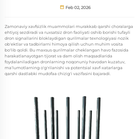
Feb 02, 2026
Zamonaviy xavfsizlik muammolari murakkab qarshi choralarga
ehtiyoj sezdiradi va ruxsatsiz dron faoliyati oshib borishi tufayli
dron signallarini bloklaydigan qurilmalar texnologiyasi nozik
ob'ektlar va tadbirlarni himoya qilish uchun muhim vosita
bo'lib qoldi. Bu maxsus qurilmalar cheklangan havo fazosida
harakatlanayotgan tijorat va dam olish maqsadlarida
foydalaniladigan dronlarning noqonuniy havodan kuzatuv,
ma'lumotlarning o'g'rilanishi va potentsial xavf-xatarlarga
qarshi dastlabki mudofaa chizig'i vazifasini bajaradi.