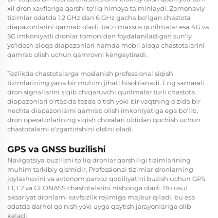
xil dron xavflariga qarshi to'liq himoya ta'minlaydi. Zamonaviy
tizimlar odatda 1,2 GHz dan 6 GHz gacha bo'lgan chastota
diapazonlarini qamrab oladi; ba'zi maxsus qurilmalar esa 4G va
5G imkoniyatli dronlar tomonidan foydalaniladigan sun'iy
yo'ldosh aloqa diapazonlari hamda mobil aloqa chastotalarini
qamrab olish uchun qamrovni kengaytiradi.
Tezlikda chastotalarga moslanish professional siqish
tizimlarining yana bir muhim jihati hisoblanadi. Eng samarali
dron signallarini siqib chiqaruvchi qurilmalar turli chastota
diapazonlari o'rtasida tezda o'tish yoki bir vaqtning o'zida bir
nechta diapazonlarni qamrab olish imkoniyatiga ega bo'lib,
dron operatorlarining siqish choralari oldidan qochish uchun
chastotalarni o'zgartirishini oldini oladi.
GPS va GNSS buzilishi
Navigatsiya buzilishi to'liq dronlar qarshiligi tizimlarining
muhim tarkibiy qismidir. Professional tizimlar dronlarning
joylashuvini va avtonom parvoz qobiliyatini buzish uchun GPS
L1, L2 va GLONASS chastotalarini nishonga oladi. Bu usul
aksariyat dronlarni xavfsizlik rejimiga majbur qiladi, bu esa
odatda darhol qo'nish yoki uyga qaytish jarayonlariga olib
keladi.