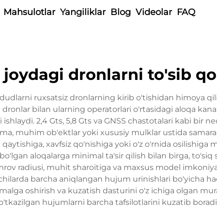
Mahsulotlar
Yangiliklar
Blog
Videolar
FAQ
joydagi dronlarni to'sib q
ududlarni ruxsatsiz dronlarning kirib o'tishidan himoya qi
dronlar bilan ularning operatorlari o'rtasidagi aloqa kan
i ishlaydi. 2,4 Gts, 5,8 Gts va GNSS chastotalari kabi bir 
ilma, muhim ob'ektlar yoki xususiy mulklar ustida samaral
 qaytishiga, xavfsiz qo'nishiga yoki o'z o'rnida osilishiga 
lgan aloqalarga minimal ta'sir qilish bilan birga, to'si
amrov radiusi, muhit sharoitiga va maxsus model imkoni
chilarda barcha aniqlangan hujum urinishlari bo'yicha haq
amalga oshirish va kuzatish dasturini o'z ichiga olgan 
o'tkazilgan hujumlarni barcha tafsilotlarini kuzatib boradi