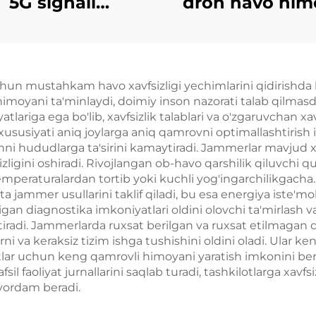
5G signali
dron havo him
rorlovchi 2G 3G
vositasi
 kuchaytirgich
un mustahkam havo xavfsizligi yechimlarini qidirishda ko'pl
 himoyani ta'minlaydi, doimiy inson nazorati talab qilmas
yatlariga ega bo'lib, xavfsizlik talablari va o'zgaruvchan 
h xususiyati aniq joylarga aniq qamrovni optimallashtiris
hni hududlarga ta'sirini kamaytiradi. Jammerlar mavjud xav
ligini oshiradi. Rivojlangan ob-havo qarshilik qiluvchi qur
emperaturalardan tortib yoki kuchli yog'ingarchilikgacha. 
a jammer usullarini taklif qiladi, bu esa energiya iste'mol
digan diagnostika imkoniyatlari oldini olovchi ta'mirlash
iradi. Jammerlarda ruxsat berilgan va ruxsat etilmagan d
arni va keraksiz tizim ishga tushishini oldini oladi. Ular k
ektlar uchun keng qamrovli himoyani yaratish imkonini be
sil faoliyat jurnallarini saqlab turadi, tashkilotlarga xavf
yordam beradi.