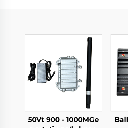
50Vt 900 - 1000MGe
Bai