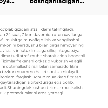
oya
boshqariladigan
detektor - Komplekt
versiyasi
ab qiziqarli afzalliklarni taklif qiladi.
dan 24 soat, 7 kun davomida dron xavflariga
xavfli muhitga muvofiq qilish va yangilashni
h imkonini beradi, shu bilan birga himoyaning
fsizlik infratuzilmasiga silliq integratsiya
ilma turli atrof-muhit sharoitlarida ishonchli
Tizimlar frekansni o'tkazib yuborish va aqlli
ini optimallashtirish bilan samaradorlikni
 va tezkor muammo hal etishni ta'minlaydi,
ronlarni farqlash uchun murakkab filtrlash
engaytiriladigan arxitekturaga ega bo'lib,
radi. Shuningdek, ushbu tizimlar mos kelish
sizlik protseduralarini amaliyotdagi