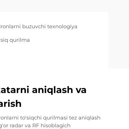
dronlarni buzuvchi texnologiya
o'siq qurilma
xatarni aniqlash va
arish
onlarni to'siqchi qurilmasi tez aniqlash
g'or radar va RF hisoblagich