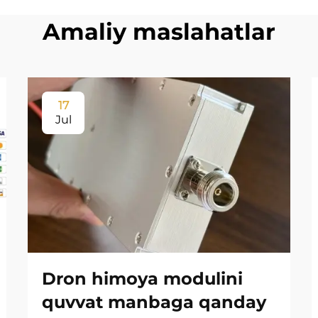
Amaliy maslahatlar
17
Jul
Dron himoya modulini
quvvat manbaga qanday