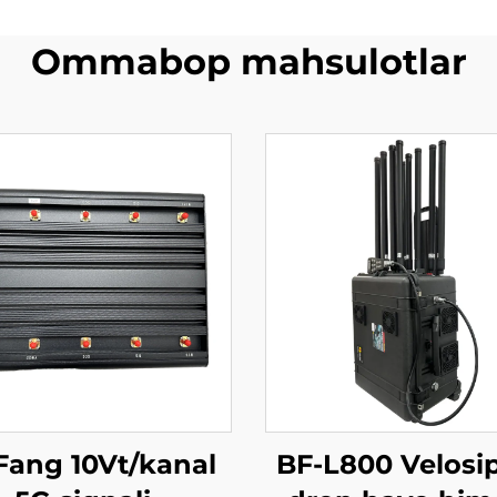
Ommabop mahsulotlar
Fang 10Vt/kanal
BF-L800 Velosip