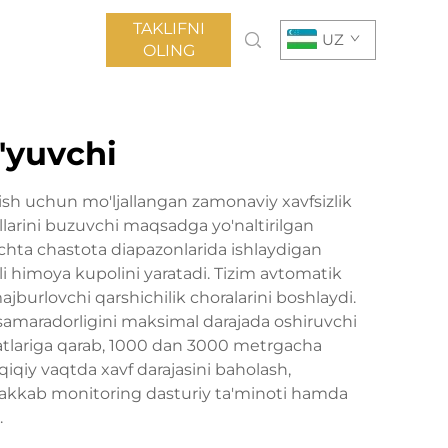
TAKLIFNI
UZ
OLING
o'yuvchi
lish uchun mo'ljallangan zamonaviy xavfsizlik
allarini buzuvchi maqsadga yo'naltirilgan
nechta chastota diapazonlarida ishlaydigan
i himoya kupolini yaratadi. Tizim avtomatik
majburlovchi qarshichilik choralarini boshlaydi.
q samaradorligini maksimal darajada oshiruvchi
yatlariga qarab, 1000 dan 3000 metrgacha
iqiy vaqtda xavf darajasini baholash,
murakkab monitoring dasturiy ta'minoti hamda
.