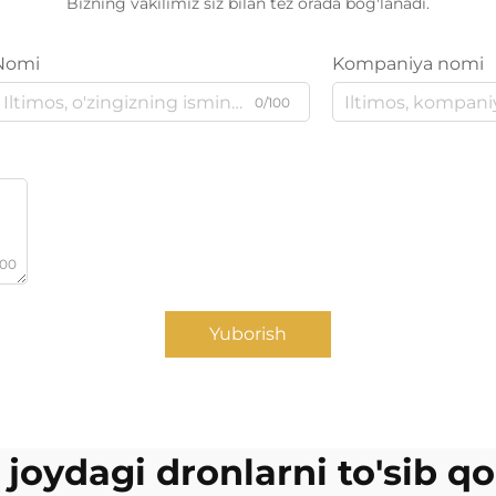
Bizning vakilimiz siz bilan tez orada bog'lanadi.
Nomi
Kompaniya nomi
0/100
000
Yuborish
joydagi dronlarni to'sib q