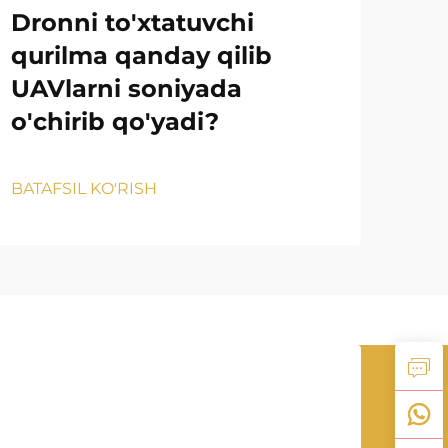
Dronni to'xtatuvchi
Is
qurilma qanday qilib
to
UAVlarni soniyada
aso
o'chirib qo'yadi?
qa
BATAFSIL KO'RISH
BATA