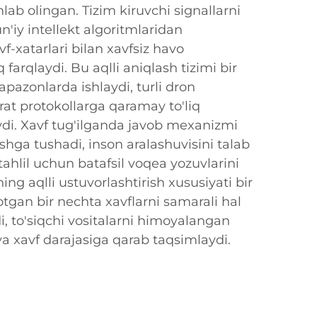
lab olingan. Tizim kiruvchi signallarni
un'iy intellekt algoritmlaridan
f-xatarlari bilan xavfsiz havo
q farqlaydi. Bu aqlli aniqlash tizimi bir
apazonlarda ishlaydi, turli dron
at protokollarga qaramay to'liq
di. Xavf tug'ilganda javob mexanizmi
shga tushadi, inson aralashuvisini talab
tahlil uchun batafsil voqea yozuvlarini
ing aqlli ustuvorlashtirish xususiyati bir
tgan bir nechta xavflarni samarali hal
i, to'siqchi vositalarni himoyalangan
 va xavf darajasiga qarab taqsimlaydi.