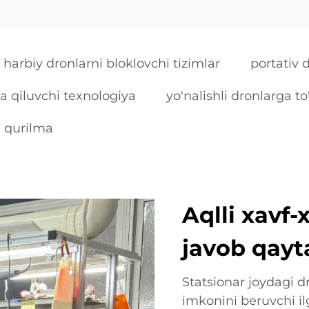
harbiy dronlarni bloklovchi tizimlar
portativ 
ya qiluvchi texnologiya
yo'nalishli dronlarga t
i qurilma
Aqlli xavf-
javob qayt
Statsionar joydagi dr
imkonini beruvchi il