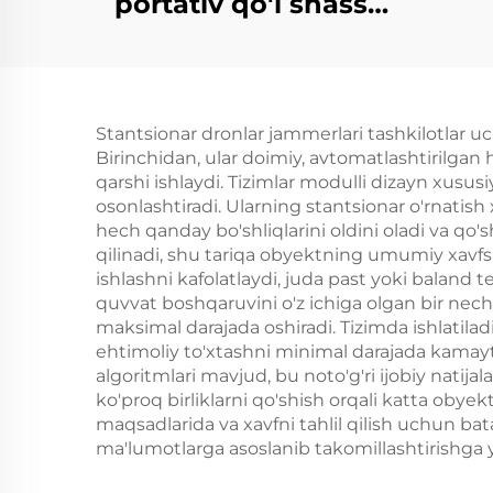
portativ qo'l shassi
aluminiy qutisi
tak
hisoblagich dron
4G
antenlari
Stantsionar dronlar jammerlari tashkilotlar uch
Birinchidan, ular doimiy, avtomatlashtirilgan
qarshi ishlaydi. Tizimlar modulli dizayn xususi
osonlashtiradi. Ularning stantsionar o'rnatis
hech qanday bo'shliqlarini oldini oladi va qo's
qilinadi, shu tariqa obyektning umumiy xavfsiz
ishlashni kafolatlaydi, juda past yoki baland t
quvvat boshqaruvini o'z ichiga olgan bir necht
maksimal darajada oshiradi. Tizimda ishlatila
ehtimoliy to'xtashni minimal darajada kamayt
algoritmlari mavjud, bu noto'g'ri ijobiy natijal
ko'proq birliklarni qo'shish orqali katta oby
maqsadlarida va xavfni tahlil qilish uchun bataf
ma'lumotlarga asoslanib takomillashtirishga 