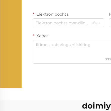
Elektron pochta
0/100
Xabar
0/1
doimiy 