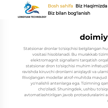
Bosh sahifa
Biz Haqimizda
Biz bilan bog'lanish
doimiy 
Statsionar dronlar to'siqchisi belgilangan h
vositasi hisoblanadi. Bu murakkab tizim 
elektromagnit signallarni tarqatish orqal
statsionar dron to'siqchisi muhim infratuz
ravishda kiruvchi dronlarni aniqlaydi va ularni
Rivojlangan modellar atrof-muhitda mavjud bo'
yo'nalishli antenlarga ega. Tizimning q
cho'ziladi. Shuningdek, ushbu to'siq
avtomatlashtirilgan javob protseduralarini 