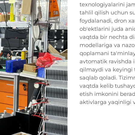
texnologiyalarini jam
tahlil qilish uchun s
foydalanadi, dron xav
ob'ektlarini juda ani
vaqtda bir nechta di
modellariga va nazor
qoplamani ta'minlay
avtomatik ravishda i
qilmaydi va keyingi 
saqlab qoladi. Tizimn
vaqtda kelib tushayo
etish imkonini berad
aktivlarga yaqinligi