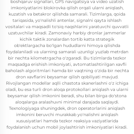
boshqaruv signallari, GPS navigatsiya va video uzatish
imkoniyatlarini blokirovka qilish orqali ularni aniqlash,
kuzatish va betakror qilishda samarali. Tizimlarga, qoida
tariqasida, yo'nalishli antenlar, signalni qayta ishlash
vositalari va maqsadli to'siq naqshlarini yaratuvchi quvvatli
uzatuvchilar kiradi. Zamonaviy harbiy dronlar jammerlar
kichik taktik zonalardan tortib katta strategik
ob'ektlargacha bo'lgan hududlarni himoya qilishda
foydalaniladi va ularning samarali uzunligi yuzlab metrdan
bir nechta kilometrgacha o'zgaradi. Bu tizimlarda tezkor
maqsadga erishish imkoniyati, avtomatlashtirilgan xavfli
baholash algoritmlari hamda bir vaqtning o'zida bir nechta
dron xavflarini beysamar qilish qobiliyati mavjud.
Rivojlangan modellar aqlli chastota skanerlashni o'z ichiga
oladi, bu esa turli dron aloqa protokollari aniqlash va ularni
beysamar qilish imkonini beradi, shu bilan birga do'stona
aloqalarga aralashuvni minimal darajada saqlaydi.
Texnologiyaga shuningdek, dron operatorlarini aniqlash
imkonini beruvchi murakkab yo'nalishni aniqlash
xususiyatlari hamda tezkor reaksiya vaziyatlarida
foydalanish uchun mobil joylashtirish imkoniyatlari kiradi.