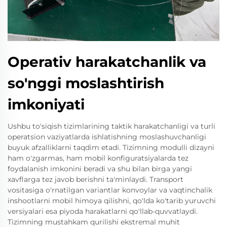
Operativ harakatchanlik va
so'nggi moslashtirish
imkoniyati
Ushbu to'siqish tizimlarining taktik harakatchanligi va turli
operatsion vaziyatlarda ishlatishning moslashuvchanligi
buyuk afzalliklarni taqdim etadi. Tizimning modulli dizayni
ham o'zgarmas, ham mobil konfiguratsiyalarda tez
foydalanish imkonini beradi va shu bilan birga yangi
xavflarga tez javob berishni ta'minlaydi. Transport
vositasiga o'rnatilgan variantlar konvoylar va vaqtinchalik
inshootlarni mobil himoya qilishni, qo'lda ko'tarib yuruvchi
versiyalari esa piyoda harakatlarni qo'llab-quvvatlaydi.
Tizimning mustahkam qurilishi ekstremal muhit