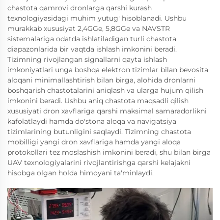
chastota qamrovi dronlarga qarshi kurash
texnologiyasidagi muhim yutug' hisoblanadi. Ushbu
murakkab xususiyat 2,4GGe, 5,8GGe va NAVSTR
sistemalariga odatda ishlatiladigan turli chastota
diapazonlarida bir vaqtda ishlash imkonini beradi.
Tizimning rivojlangan signallarni qayta ishlash
imkoniyatlari unga boshqa elektron tizimlar bilan bevosita
aloqani minimallashtirish bilan birga, alohida dronlarni
boshqarish chastotalarini aniqlash va ularga hujum qilish
imkonini beradi. Ushbu aniq chastota maqsadli qilish
xususiyati dron xavflariga qarshi maksimal samaradorlikni
kafolatlaydi hamda do'stona aloqa va navigatsiya
tizimlarining butunligini saqlaydi. Tizimning chastota
mobilligi yangi dron xavflariga hamda yangi aloqa
protokollari tez moslashish imkonini beradi, shu bilan birga
UAV texnologiyalarini rivojlantirishga qarshi kelajakni
hisobga olgan holda himoyani ta'minlaydi.