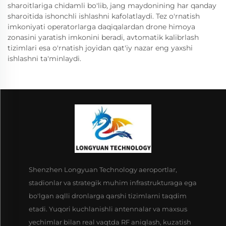
sharoitlariga chidamli bo'lib, jang maydonining har qanday
sharoitida ishonchli ishlashni kafolatlaydi. Tez o'rnatish
imkoniyati operatorlarga daqiqalardan drone himoya
zonasini yaratish imkonini beradi, avtomatik kalibrlash
tizimlari esa o'rnatish joyidan qat'iy nazar eng yaxshi
ishlashni ta'minlaydi.
Shenzhen Longyuan Technology aeroportlar,
stadionlar va strategik muhim infrastrukturaga ega
bo'lgan aqlli dronlarga qarshi tizimlarni taqdim
etadi. Yuqori kuchlanishli antennalar va maxsus
yechimlar bilan real vaqtda RF aniqlash, kuzatish