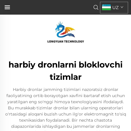
UZ
harbiy dronlarni bloklovchi
tizimlar
Harbiy dronlar jamming tizimlari nazoratsiz dronlar
faoliyatining ortib borayotgan xavfini bartaraf etish uchun
yaratilgan eng so'nggi himoya texnologiyasini ifodalaydi.
Bu murakkab tizimlar dronlar bilan ularning operatorlari
o'rtasidagi aloqani buzish uchun ilg'or elektromagnit to'siq
texnikasidan foydalanadi. Bir nechta chastota
diapazonlarida ishlaydigan bu jammerlar dronlarning