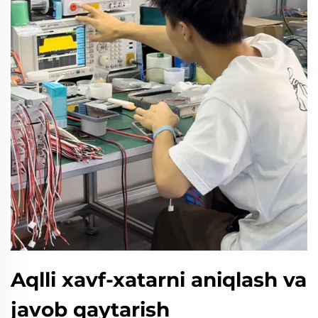
Aqlli xavf-xatarni aniqlash va
javob qaytarish