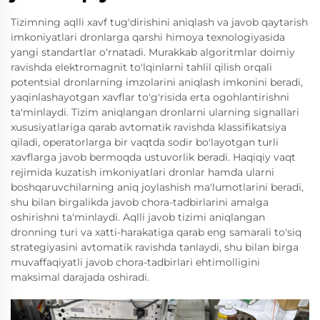
Tizimning aqlli xavf tug'dirishini aniqlash va javob qaytarish
imkoniyatlari dronlarga qarshi himoya texnologiyasida
yangi standartlar o'rnatadi. Murakkab algoritmlar doimiy
ravishda elektromagnit to'lqinlarni tahlil qilish orqali
potentsial dronlarning imzolarini aniqlash imkonini beradi,
yaqinlashayotgan xavflar to'g'risida erta ogohlantirishni
ta'minlaydi. Tizim aniqlangan dronlarni ularning signallari
xususiyatlariga qarab avtomatik ravishda klassifikatsiya
qiladi, operatorlarga bir vaqtda sodir bo'layotgan turli
xavflarga javob bermoqda ustuvorlik beradi. Haqiqiy vaqt
rejimida kuzatish imkoniyatlari dronlar hamda ularni
boshqaruvchilarning aniq joylashish ma'lumotlarini beradi,
shu bilan birgalikda javob chora-tadbirlarini amalga
oshirishni ta'minlaydi. Aqlli javob tizimi aniqlangan
dronning turi va xatti-harakatiga qarab eng samarali to'siq
strategiyasini avtomatik ravishda tanlaydi, shu bilan birga
muvaffaqiyatli javob chora-tadbirlari ehtimolligini
maksimal darajada oshiradi.