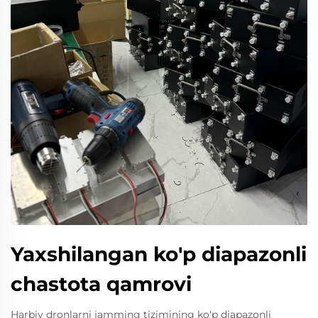
Yaxshilangan ko'p diapazonli
chastota qamrovi
Harbiy dronlarni jamming tizimining ko'p diapazonli