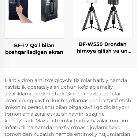
BF-W550 Drondan
BF-T7 Qo'l bilan
himoya qilish va uni
boshqariladigan ekran
aniqlash tizimi
Harbiy dronlarni to'siqlovchi tizimlar harbiy hamda
xavfsizlik operatsiyalari uchun ko'plab amaliy
afzalliklarni taqdim etadi. Birinchi navbatda, ular
dronlarning xavfini kuch qo'llamasdan bartaraf etish
imkonini beradi, shu bilan birga xavfli qoldiqlar yoki
tomonlama zarar etkazish xavfini sezgina
kamaytiradi. Mazkur tizimlar harbiy bazalar, muhim
infratuzilma hamda maxfiy o'rnash joylarni havo
tomonidan kuzatish hamda ehtimoliy hujumlardan