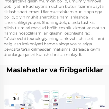
integratsiya qilish mumkin bo'lib, umumiy himoya
qobiliyatini kuchaytirish uchun butun tizimni qayta
tiklash shart emas. Ular mustahkam qurilishga ega
bo'lib, qiyin muhit sharoitida ham ishlashda
ishonchliligi yuqori. Shuningdek, ularda tashxis
qilish tizimlari mavjud bo'lib, texnik xizmat ko'rsatish
hamda nosozliklarni aniqlashni osonlashtiradi.
To'siqlovchi texnologiyaning tanlovchi chastotalarni
belgilash imkoniyati hamda aloqa vositalariga
bevosita ta'sir qilmasdan maksimal darajada xavfli
dronlarga qarshi kurashishni ta'minlaydi.
Maslahatlar va firibgarliklar
17
Jul