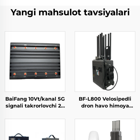
Yangi mahsulot tavsiyalari
BaiFang 10Vt/kanal 5G
BF-L800 Velosipedli
signali takrorlovchi 2G
dron havo himoya
3G 4G kuchaytirgich
vositasi