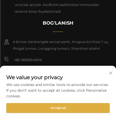
va to'sib qo'yish. Xavfsizlik tashkilotlari tomonidan
ishonch bilan foydalaniladi.
BOG'LANISH
A binosi, Kaishangde sanoat parki, Xingxua ko'chasi 1-uy,
Pingdi tuman, Longgong tumani, Shenzhen shahri
+86-18583649616
[email protected]
We value your privacy
8618165761396
We use cookies and similar tools to provide our services.
If you don't want to accept all cookies, click Personalize
cookies.
Nashr huquqi 2025 Shenzhen Longyuan Texnologiya Kompaniyasi
Accept all
cheklangan. Barcha huquqlar himoyalangan.
Maxfiylik siyosati