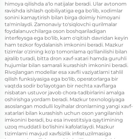
himoya qilishda a'lo natijalar beradi. Ular avtonom
ravishda ishlash qobiliyatiga ega bo'lib, xodimlar
sonini kamaytirish bilan birga doimiy himoyani
ta'minlaydi. Zamonaviy to'siqlovchi qurilmalar
foydalanuvchilarga oson boshqariladigan
interfeysga ega bo'lib, kam o'qitish davridan keyin
ham tezkor foydalanish imkonini beradi. Mazkur
tizimlar o'zining ko'p tomonlama qo'llanilishi bilan
ajralib turadi, bitta dron xavf-xatari hamda guruhli
hujumlar bilan samarali kurashish imkonini beradi.
Rivojlangan modellar esa xavfli vaziyatlarni tahlil
qilish funksiyasiga ega bo'lib, operatorlarga bir
vaqtda sodir bo'layotgan bir nechta xavflarga
nisbatan ustuvor javob chora-tadbirlarini amalga
oshirishga yordam beradi. Mazkur texnologiyaga
asoslangan modulli loyihalar dronlarning yangi xavf-
xatarlari bilan kurashish uchun oson yangilanish
imkonini beradi, bu esa investitsiya qaytimining
uzoq muddatli bo'lishini kafolatlaydi. Mazkur
tizimlarni mavjud xavfsizlik infratuzilmasiga