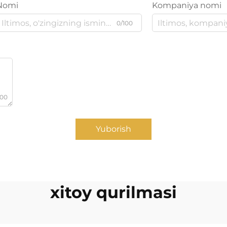
Nomi
Kompaniya nomi
0/100
000
Yuborish
xitoy qurilmasi