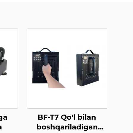
ga
BF-T7 Qo'l bilan
a
boshqariladigan