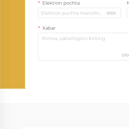
Elektron pochta
0/100
Xabar
0/1