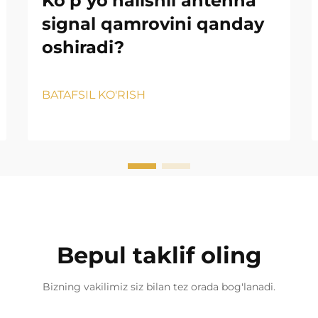
Ko'p yo'nalishli antenna
signal qamrovini qanday
oshiradi?
BATAFSIL KO'RISH
Bepul taklif oling
Bizning vakilimiz siz bilan tez orada bog'lanadi.