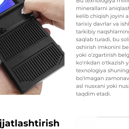
Bu texnologiya mill
minerallarni aniqla
kelib chiqish joyini 
tarixiy davrlar va i
tarkibiy naqshlarni
saqlab turadi, bu so
oshirish imkonini ber
yoki o'zgartirish be
ko'rikdan o'tkazish 
texnologiya shuning
bo'lmagan zamonavi
asl nusxani yoki nus
taqdim etadi.
jatlashtirish