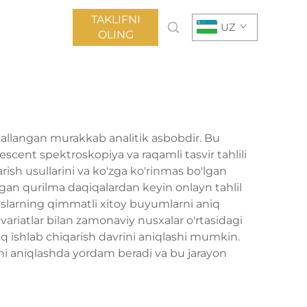
TAKLIFNI
UZ
OLING
jallangan murakkab analitik asbobdir. Bu
escent spektroskopiya va raqamli tasvir tahlili
rish usullarini va ko'zga ko'rinmas bo'lgan
igan qurilma daqiqalardan keyin onlayn tahlil
sislarning qimmatli xitoy buyumlarni aniq
variatlar bilan zamonaviy nusxalar o'rtasidagi
aniq ishlab chiqarish davrini aniqlashi mumkin.
rini aniqlashda yordam beradi va bu jarayon