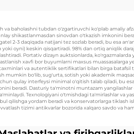
rorlovchi 2G 3G
 kuchaytirgich
va baholashni tubdan o'zgartiruvchi ko'plab amaliy afzalli
tunlay shikastlanmasdan sinovdan o'tkazish imkonini berad
tel 2-3 daqiqada natijani tez sozlab beradi, bu esa an'a
oki oyni) keskin qisqartiradi. 98% dan ortiq aniqlik daraja
ashtiradi. Portativ dizayn auktsionlarda, ko'rgazmalarda 
hikastlanish xavfi bor buyumlarni maxsus muassasalarga y
axminlari va autentiklik sertifikatlari bilan birga batafsil 
sh mumkin bo'lib, sug'urta, sotish yoki akademik maqsadl
hun qulay interfeysi minimal o'qitish talab qiladi, bu es
ini beradi. Dasturiy ta'minotni muntazam yangilashlar qu
a'minlaydi. Texnologiyani o'tmishdagi ta'mirlashlar va yash
l qilishga yordam beradi va konservatorlarga tiklash ish
vatlash tizimi antikvarlar bozorida xalqaro savdo va hamk
Maslahatlar va firibgarlikla