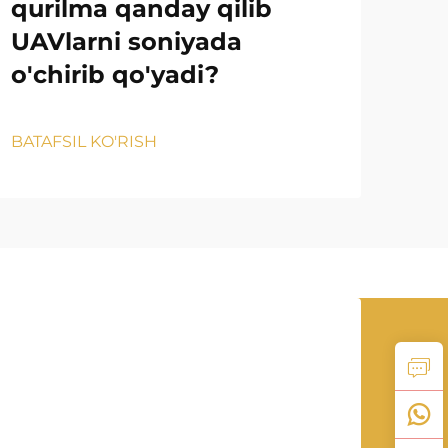
Is
qurilma qanday qilib
to
UAVlarni soniyada
aso
o'chirib qo'yadi?
qa
BATAFSIL KO'RISH
BATA