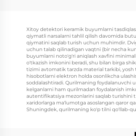
aluminiy qutisi
tak
hisoblagich dron
4G
antenlari
Xitoy detektori keramik buyumlarni tasdiqlash 
qiymatli narsalarni tahlil qilish davomida bu
qiymatini saqlab turish uchun muhimdir. Dviga
uchun talab qilinadigan vaqtni (bir necha kun y
buyumlarni noto'g'ri aniqlash xavfini minimall
o'tkazish imkonini beradi, shu bilan birga s
tizimi avtomatik tarzda material tarkibi, yosh t
hisobotlarni elektron holda osonlikcha ulashi
soddalashtiradi. Qurilmaning foydalanuvchi uc
kelganlarni ham qurilmadan foydalanish imkon
autentifikatsiya mezonlarini saqlab turishini t
xaridorlarga ma'lumotga asoslangan qaror qabu
Shuningdek, qurilmaning ko'p tilni qo'llab-quv