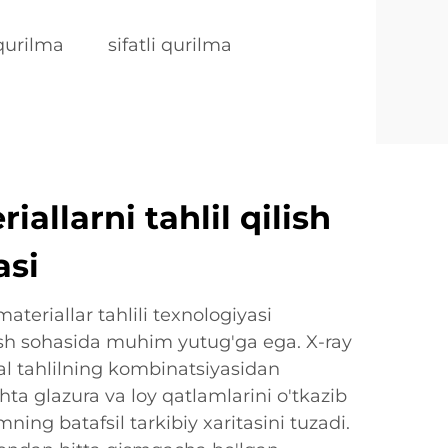
qurilma
sifatli qurilma
iallarni tahlil qilish
asi
ateriallar tahlili texnologiyasi
sh sohasida muhim yutug'ga ega. X-ray
al tahlilning kombinatsiyasidan
hta glazura va loy qatlamlarini o'tkazib
mning batafsil tarkibiy xaritasini tuzadi.