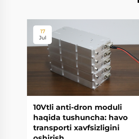
17
Jul
10Vtli anti-dron moduli
haqida tushuncha: havo
transporti xavfsizligini
oshirish