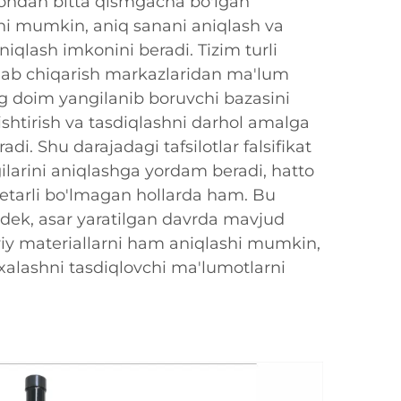
iondan bitta qismgacha bo'lgan
shi mumkin, aniq sanani aniqlash va
aniqlash imkonini beradi. Tizim turli
shlab chiqarish markazlaridan ma'lum
ng doim yangilanib boruvchi bazasini
lishtirish va tasdiqlashni darhol amalga
adi. Shu darajadagi tafsilotlar falsifikat
lgilarini aniqlashga yordam beradi, hatto
yetarli bo'lmagan hollarda ham. Bu
dek, asar yaratilgan davrda mavjud
y materiallarni ham aniqlashi mumkin,
xalashni tasdiqlovchi ma'lumotlarni