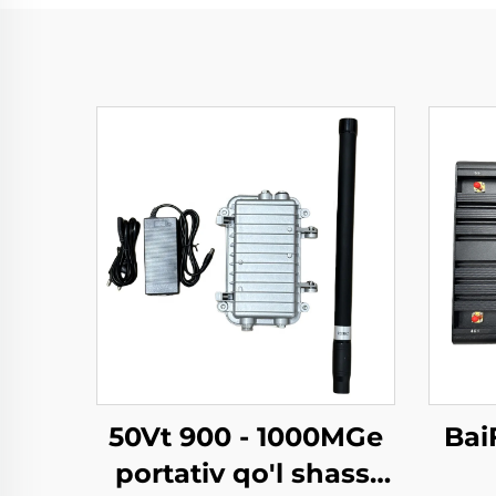
50Vt 900 - 1000MGe
Bai
portativ qo'l shassi