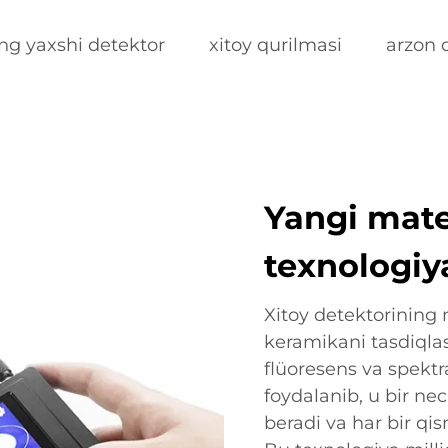
ng yaxshi detektor
xitoy qurilmasi
arzon 
Yangi mater
texnologiy
Xitoy detektorining m
keramikani tasdiqla
flüoresens va spektr
foydalanib, u bir nec
beradi va har bir qis