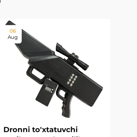
06
0
Aug
Au
Dronni to'xtatuvchi