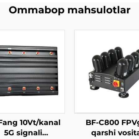
Ommabop mahsulotlar
Fang 10Vt/kanal
BF-C800 FPV
5G signali
qarshi vosit