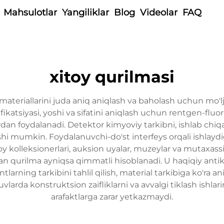
Mahsulotlar
Yangiliklar
Blog
Videolar
FAQ
xitoy qurilmasi
materiallarini juda aniq aniqlash va baholash uchun mo'l
katsiyasi, yoshi va sifatini aniqlash uchun rentgen-fluor
rdan foydalanadi. Detektor kimyoviy tarkibni, ishlab chiqa
lashi mumkin. Foydalanuvchi-do'st interfeys orqali ishlayd
itoy kolleksionerlari, auksion uyalar, muzeylar va mutaxas
gan qurilma ayniqsa qimmatli hisoblanadi. U haqiqiy antik
ntlarning tarkibini tahlil qilish, material tarkibiga ko'ra 
larda konstruktsion zaifliklarni va avvalgi tiklash ishla
arafaktlarga zarar yetkazmaydi.