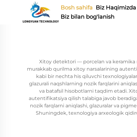
Bosh sahifa
Biz Haqimizda
Biz bilan bog'lanish
Xitoy detektori — porcelan va keramika 
murakkab qurilma xitoy narsalarining autentifi
kabi bir nechta his qiluvchi texnologiyala
glazurali naqshlarning nozik farqlarini aniq
va batafsil hisobotlarni taqdim etadi. X
autentifikatsiya qilish talabiga javob beradi
nozik farqlarni aniqlashi, glazuralar va pigme
Shuningdek, texnologiya arxeologik qidiruv