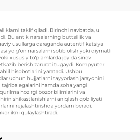
ekran
klarni taklif qiladi. Birinchi navbatda, u
i. Bu antik narsalarning buttsillik va
naviy usullarga qaraganda autentifikatsiya
si yolg'on narsalarni sotib olish yoki qiymatli
yoki xususiy to'plamlarda joyida sinov
etkazib berish zarurati tugaydi. Kompyuter
tahlil hisobotlarini yaratadi. Ushbu
ar uchun hujjatlarni tayyorlash jarayonini
a tajriba egalarini hamda soha yangi
rilma hozirgi bozor bilimlarini va
irin shikastlanishlarni aniqlash qobiliyati
larini rejalashtirishda yordam beradi.
orlikni qulaylashtiradi.
r