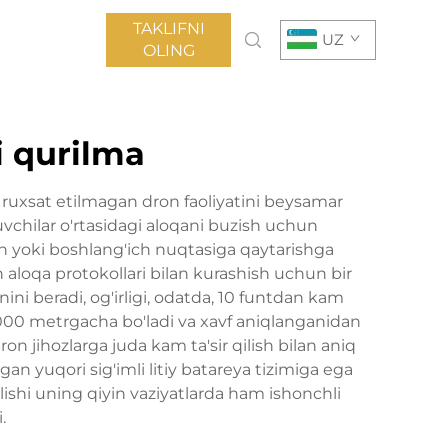
TAKLIFNI
UZ
OLING
i qurilma
, ruxsat etilmagan dron faoliyatini beysamar
ruvchilar o'rtasidagi aloqani buzish uchun
yish yoki boshlang'ich nuqtasiga qaytarishga
aloqa protokollari bilan kurashish uchun bir
ini beradi, og'irligi, odatda, 10 funtdan kam
 1000 metrgacha bo'ladi va xavf aniqlanganidan
 jihozlarga juda kam ta'sir qilish bilan aniq
n yuqori sig'imli litiy batareya tizimiga ega
shi uning qiyin vaziyatlarda ham ishonchli
.