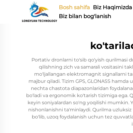
Bosh sahifa
Biz Haqimizda
Biz bilan bog'lanish
ko'taril
Portativ dronlarni to'sib qo'yish qurilmasi
qilishning zich va samarali vositasini ta
mo'ljallangan elektromagnit signallarni tar
majbur qiladi. Tizim GPS, GLONASS hamda umu
nechta chastota diapazonlaridan foydalanadi.
bo'ladi va ergonomik ko'tarish tizimiga ega. 
keyin soniyalardan so'ng yoqilishi mumkin. Y
nishonlanishni ta'minlaydi. Qurilma uzluksiz
bo'lib, uzoq foydalanish uchun tez quvvat