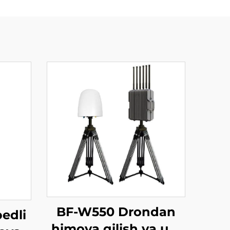
BF-W550 Drondan
edli
himoya qilish va uni