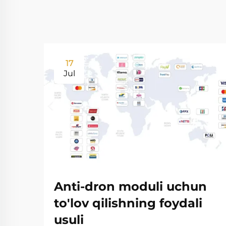
17
Jul
Anti-dron moduli uchun
to'lov qilishning foydali
usuli