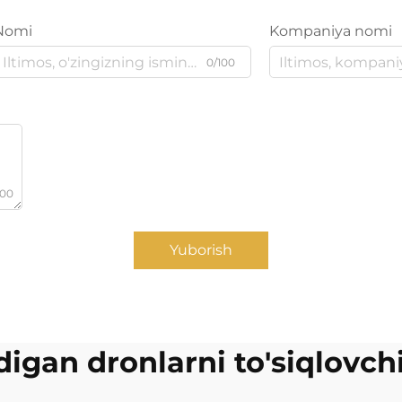
Nomi
Kompaniya nomi
0/100
000
Yuborish
adigan dronlarni to'siqlovch