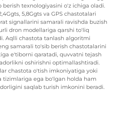
b berish texnologiyasini o'z ichiga oladi.
,4Ggts, 5,8Ggts va GPS chastotalari
t signallarini samarali ravishda buzish
rli dron modellariga qarshi to'liq
. Aqlli chastota tanlash algoritmi
ng samarali to'sib berish chastotalarini
iga e'tiborni qaratadi, quvvatni tejash
dorlikni oshirishni optimallashtiradi.
ar chastota o'tish imkoniyatiga yoki
 tizimlariga ega bo'lgan holda ham
rligini saqlab turish imkonini beradi.