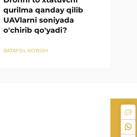
Is
qurilma qanday qilib
to
UAVlarni soniyada
aso
o'chirib qo'yadi?
qa
BATAFSIL KO'RISH
BATA