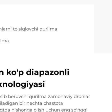
nlarni to'siqlovchi qurilma
rilma
n ko'p diapazonli
nologiyasi
o'sib beruvchi qurilma zamonaviy dronlar
ladigan bir nechta chastota
vaqtda nishonga olish uchun eng so'nggi