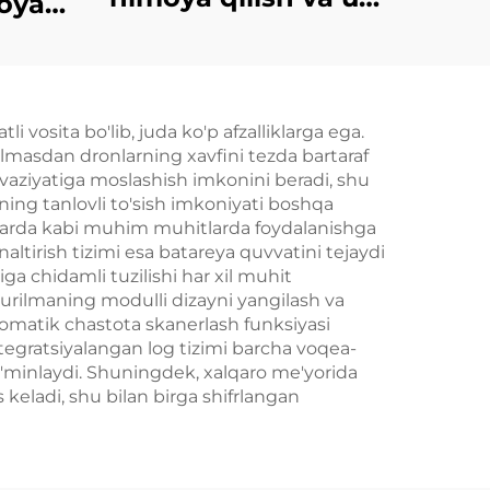
oya
aniqlash tizimi
i vosita bo'lib, juda ko'p afzalliklarga ega.
ilmasdan dronlarning xavfini tezda bartaraf
r vaziyatiga moslashish imkonini beradi, shu
aning tanlovli to'sish imkoniyati boshqa
rlarda kabi muhim muhitlarda foydalanishga
tirish tizimi esa batareya quvvatini tejaydi
ga chidamli tuzilishi har xil muhit
 Qurilmaning modulli dizayni yangilash va
vtomatik chastota skanerlash funksiyasi
ntegratsiyalangan log tizimi barcha voqea-
ta'minlaydi. Shuningdek, xalqaro me'yorida
eladi, shu bilan birga shifrlangan