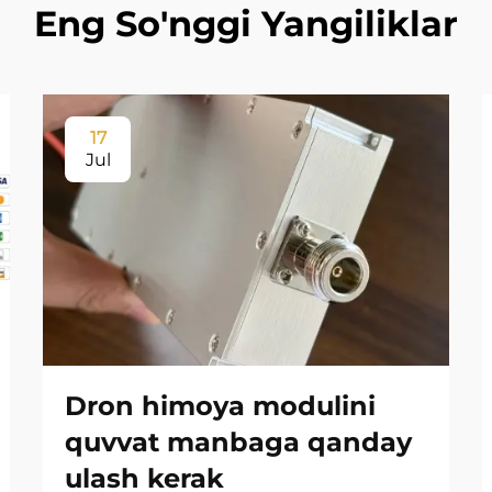
Eng So'nggi Yangiliklar
17
Jul
Dron himoya modulini
quvvat manbaga qanday
ulash kerak