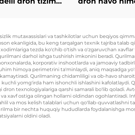
elli dron tizimi
dron havo him
uchun quvvat
vositasi
aytirgich moduli
ter dron moduli
sizlik mutaxassislari va tashkilotlar uchun beqiyos qimmatl
/5,8G Yetarli RF
 oson ekanligida, bu keng tarqalgan texnik tajriba talab q
ranlar 5,2/5,8G
ik xodimlariga tezda ko'chib o'tish va o'zgaruvchan xavfla
 qurilmani darhol ishga tushirish imkonini beradi. Qurilm
100Vt 50dbm
monxonalarda, korporativ inshootlarda va jamoaviy tadbi
him himoya perimetrini ta'minlaydi, aniq maqsadga yo'nal
i kamaytiradi. Qurilmaning chidamliligi va ob-havo sharoiti
ki kuchli yomg'irda ham ishonchli ishlashini kafolatlaydi.
i dron texnologiyalariga qarshi samarali bo'lib qoladi. A
 va xavf ostiga olingan hollarni oldindan ogohlantiradi. I
ahlil va mos kelish talablari uchun qo'llab-quvvatlashni 
ilma bir nechta huquqiy hududlarda foydalanishga mos k
siyalarni oldini oladi.