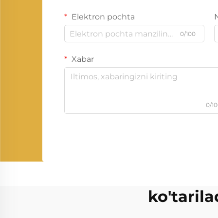
Elektron pochta
0/100
Xabar
0/1
ko'taril