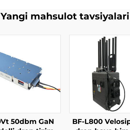
Yangi mahsulot tavsiyalari
0Vt 50dbm GaN
BF-L800 Velosip