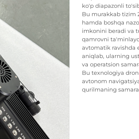
ko'p diapazonli to'si
Bu murakkab tizim 2
hamda boshqa nazora
imkonini beradi va tu
qamrovni ta'minlaydi
avtomatik ravishda e
aniqlab, ularning ust
va operatsion samara
Bu texnologiya dronl
avtonom navigatsiya
qurilmaning samarado