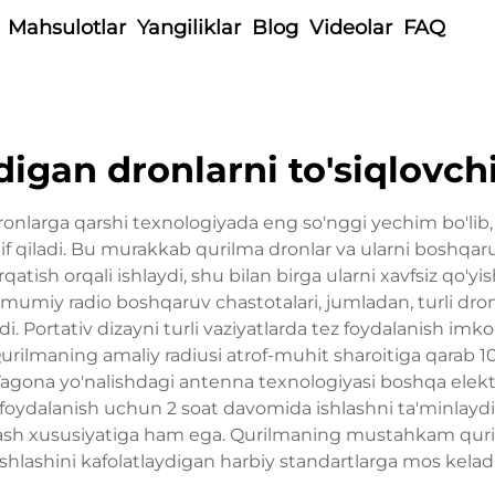
Mahsulotlar
Yangiliklar
Blog
Videolar
FAQ
adigan dronlarni to'siqlovch
 dronlarga qarshi texnologiyada eng so'nggi yechim bo'lib
klif qiladi. Bu murakkab qurilma dronlar va ularni boshqa
qatish orqali ishlaydi, shu bilan birga ularni xavfsiz qo'
miy radio boshqaruv chastotalari, jumladan, turli dron 
 Portativ dizayni turli vaziyatlarda tez foydalanish imkon
Qurilmaning amaliy radiusi atrof-muhit sharoitiga qarab
agona yo'nalishdagi antenna texnologiyasi boshqa elektron
 foydalanish uchun 2 soat davomida ishlashni ta'minlaydiga
lash xususiyatiga ham ega. Qurilmaning mustahkam qurili
ishlashini kafolatlaydigan harbiy standartlarga mos keladi