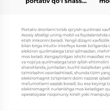
portativ qo'l shassi
mod
aluminiy qutisi
hisoblagich dron
kuch
antenlari
Kon
Portativ dronlarni to'sib qo'yish qurilmasi xavf
5,2
Asosiy afzalligi uning mobil va foydalanishda
ek
etish imkonini beradi. Yengil dizayni xavfsizl
bilan birga intuitiv interfeys kerak bo'lganda
elektron qurilmalarga ta'sir qilmasdan, meh
mos keladi. Kengaytirilgan ishchi masofasi mu
va nojo'ya qurilmalarga ta'sir qilish ehtimolin
sharoitlarida, jumladan, kuchli issiqlikdan yo
ta'mirlashni osonlashtiradi, shunda tizim yang
elektromagnit to'lqinlarni doim nazorat qiladi
ma'lumotlarni saqlab boradi, bu esa keyingi t
elektromagnit nurlanishga mos keladigan qur
operatsiyalar noqonuniy kirish yoki manipulyat