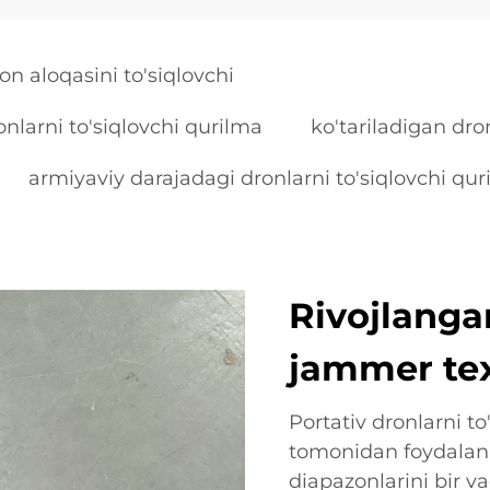
on aloqasini to'siqlovchi
onlarni to'siqlovchi qurilma
ko'tariladigan dro
armiyaviy darajadagi dronlarni to'siqlovchi qu
Rivojlanga
jammer tex
Portativ dronlarni t
tomonidan foydalani
diapazonlarini bir 