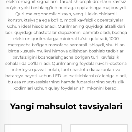
elektromagnit signallarni tarqatish orqali dronlarni xavfsiz
qo'yish yoki boshlang'ich nuqtaga qaytarishga majburaydi.
Qurilma ergonomik dizayn, yengil, lekin chidamli
konstruktsiyaga ega bo'lib, mobil xavfsizlik operatsiyalari
uchun ideal hisoblanadi. Qurilmaning quyidagi afzalliklari
bor: quyidagi chastotalar diapazonini qamrab oladi, boshqa
elektron qurilmalarga minimal ta'sir qoldiradi, 1000
metrgacha bo'lgan masofada samarali ishlaydi, shu bilan
birga xususiy mulkni himoya qilishdan boshlab tadbirlar
xavfsizligini boshqarishgacha bo'lgan turli xavfsizlik
sohalarida qo'llaniladi. Qurilmaning foydalanuvchi-dostona
interfeysi quvvat holati, faol chastota diapazonlari va
batareya hayoti uchun LED ko'rsatkichlarni o'z ichiga oladi,
bu esa mutaxassislarning hamda fuqarolarning xavfsizlik
xodimlari uchun qulay foydalanish imkonini beradi.
Yangi mahsulot tavsiyalari