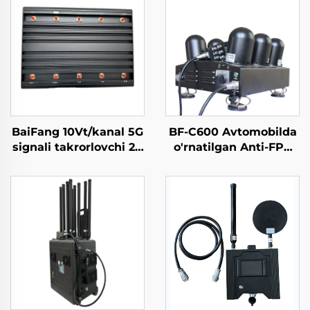
BaiFang 10Vt/kanal 5G
BF-C600 Avtomobilda
signali takrorlovchi 2G
o'rnatilgan Anti-FPV
3G 4G kuchaytirgich
va dronega qarshi
jihoz