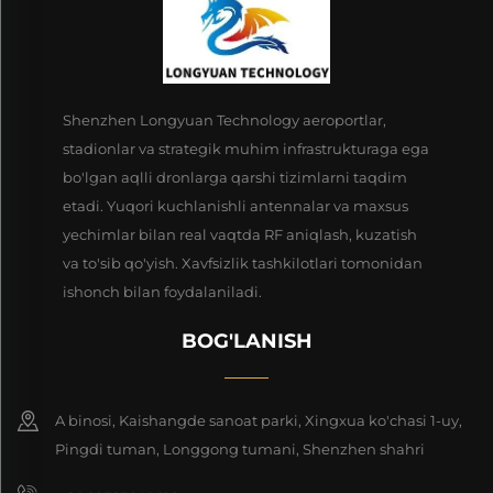
Shenzhen Longyuan Technology aeroportlar,
stadionlar va strategik muhim infrastrukturaga ega
bo'lgan aqlli dronlarga qarshi tizimlarni taqdim
etadi. Yuqori kuchlanishli antennalar va maxsus
yechimlar bilan real vaqtda RF aniqlash, kuzatish
va to'sib qo'yish. Xavfsizlik tashkilotlari tomonidan
ishonch bilan foydalaniladi.
BOG'LANISH
A binosi, Kaishangde sanoat parki, Xingxua ko'chasi 1-uy,
Pingdi tuman, Longgong tumani, Shenzhen shahri