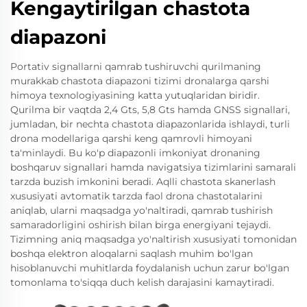
Kengaytirilgan chastota
diapazoni
Portativ signallarni qamrab tushiruvchi qurilmaning
murakkab chastota diapazoni tizimi dronalarga qarshi
himoya texnologiyasining katta yutuqlaridan biridir.
Qurilma bir vaqtda 2,4 Gts, 5,8 Gts hamda GNSS signallari,
jumladan, bir nechta chastota diapazonlarida ishlaydi, turli
drona modellariga qarshi keng qamrovli himoyani
ta'minlaydi. Bu ko'p diapazonli imkoniyat dronaning
boshqaruv signallari hamda navigatsiya tizimlarini samarali
tarzda buzish imkonini beradi. Aqlli chastota skanerlash
xususiyati avtomatik tarzda faol drona chastotalarini
aniqlab, ularni maqsadga yo'naltiradi, qamrab tushirish
samaradorligini oshirish bilan birga energiyani tejaydi.
Tizimning aniq maqsadga yo'naltirish xususiyati tomonidan
boshqa elektron aloqalarni saqlash muhim bo'lgan
hisoblanuvchi muhitlarda foydalanish uchun zarur bo'lgan
tomonlama to'siqqa duch kelish darajasini kamaytiradi.