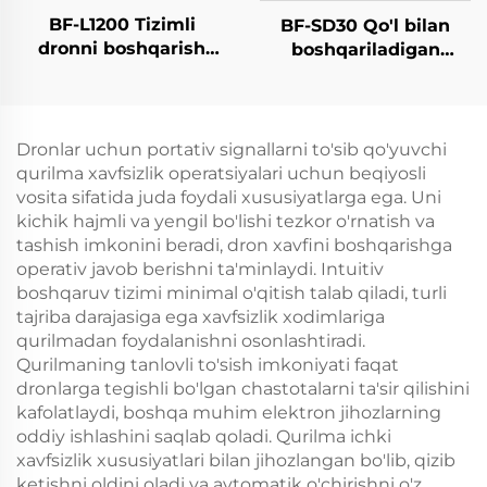
BF-L1200 Tizimli
BF-SD30 Qo'l bilan
dronni boshqarish
boshqariladigan
qurilmasi
detektor - Komplekt
versiyasi
Dronlar uchun portativ signallarni to'sib qo'yuvchi
qurilma xavfsizlik operatsiyalari uchun beqiyosli
vosita sifatida juda foydali xususiyatlarga ega. Uni
kichik hajmli va yengil bo'lishi tezkor o'rnatish va
tashish imkonini beradi, dron xavfini boshqarishga
operativ javob berishni ta'minlaydi. Intuitiv
boshqaruv tizimi minimal o'qitish talab qiladi, turli
tajriba darajasiga ega xavfsizlik xodimlariga
qurilmadan foydalanishni osonlashtiradi.
Qurilmaning tanlovli to'sish imkoniyati faqat
dronlarga tegishli bo'lgan chastotalarni ta'sir qilishini
kafolatlaydi, boshqa muhim elektron jihozlarning
oddiy ishlashini saqlab qoladi. Qurilma ichki
xavfsizlik xususiyatlari bilan jihozlangan bo'lib, qizib
ketishni oldini oladi va avtomatik o'chirishni o'z