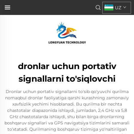
UZ
dronlar uchun portativ
signallarni to'siqlovchi
Dronlar uchun portativ signallarni to'sib qo'yuvchi qurilma
nomaqbul dronlar faoliyatiga qarshi kurashning zamonaviy
xavfsizlik yechimi hisoblanadi. Bu qurilma bir nechta
chastotalar diapazonida ishlaydi, jumladan, 2,4 GHz va 5,8
GHz chastotalarda ishlaydi, shu bilan birga dronlarning
boshqaruv signallari va GPS navigatsiya tizimlarini samarali
to'xtatadi. Qurilmaning boshqaruv tizimiga yo'naltirilgan