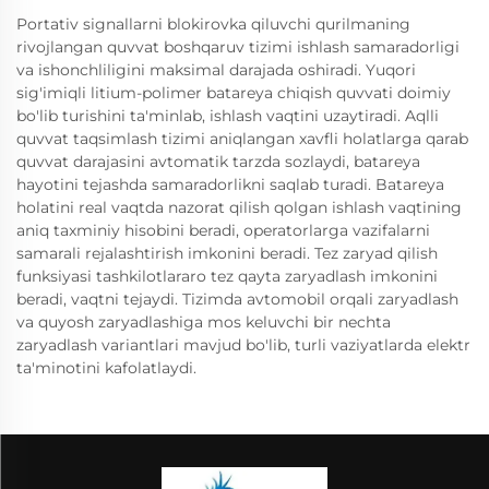
Portativ signallarni blokirovka qiluvchi qurilmaning
rivojlangan quvvat boshqaruv tizimi ishlash samaradorligi
va ishonchliligini maksimal darajada oshiradi. Yuqori
sig'imiqli litium-polimer batareya chiqish quvvati doimiy
bo'lib turishini ta'minlab, ishlash vaqtini uzaytiradi. Aqlli
quvvat taqsimlash tizimi aniqlangan xavfli holatlarga qarab
quvvat darajasini avtomatik tarzda sozlaydi, batareya
hayotini tejashda samaradorlikni saqlab turadi. Batareya
holatini real vaqtda nazorat qilish qolgan ishlash vaqtining
aniq taxminiy hisobini beradi, operatorlarga vazifalarni
samarali rejalashtirish imkonini beradi. Tez zaryad qilish
funksiyasi tashkilotlararo tez qayta zaryadlash imkonini
beradi, vaqtni tejaydi. Tizimda avtomobil orqali zaryadlash
va quyosh zaryadlashiga mos keluvchi bir nechta
zaryadlash variantlari mavjud bo'lib, turli vaziyatlarda elektr
ta'minotini kafolatlaydi.