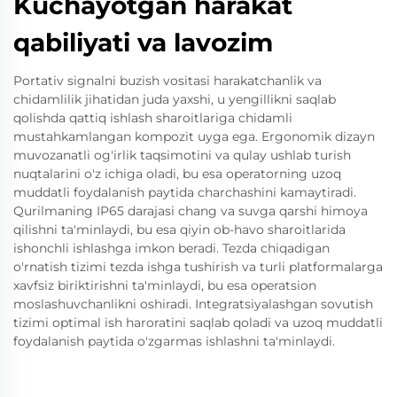
Kuchayotgan harakat
qabiliyati va lavozim
Portativ signalni buzish vositasi harakatchanlik va
chidamlilik jihatidan juda yaxshi, u yengillikni saqlab
qolishda qattiq ishlash sharoitlariga chidamli
mustahkamlangan kompozit uyga ega. Ergonomik dizayn
muvozanatli og'irlik taqsimotini va qulay ushlab turish
nuqtalarini o'z ichiga oladi, bu esa operatorning uzoq
muddatli foydalanish paytida charchashini kamaytiradi.
Qurilmaning IP65 darajasi chang va suvga qarshi himoya
qilishni ta'minlaydi, bu esa qiyin ob-havo sharoitlarida
ishonchli ishlashga imkon beradi. Tezda chiqadigan
o'rnatish tizimi tezda ishga tushirish va turli platformalarga
xavfsiz biriktirishni ta'minlaydi, bu esa operatsion
moslashuvchanlikni oshiradi. Integratsiyalashgan sovutish
tizimi optimal ish haroratini saqlab qoladi va uzoq muddatli
foydalanish paytida o'zgarmas ishlashni ta'minlaydi.