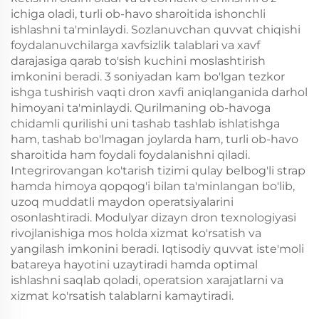
ichiga oladi, turli ob-havo sharoitida ishonchli
ishlashni ta'minlaydi. Sozlanuvchan quvvat chiqishi
foydalanuvchilarga xavfsizlik talablari va xavf
darajasiga qarab to'sish kuchini moslashtirish
imkonini beradi. 3 soniyadan kam bo'lgan tezkor
ishga tushirish vaqti dron xavfi aniqlanganida darhol
himoyani ta'minlaydi. Qurilmaning ob-havoga
chidamli qurilishi uni tashab tashlab ishlatishga
ham, tashab bo'lmagan joylarda ham, turli ob-havo
sharoitida ham foydali foydalanishni qiladi.
Integrirovangan ko'tarish tizimi qulay belbog'li strap
hamda himoya qopqog'i bilan ta'minlangan bo'lib,
uzoq muddatli maydon operatsiyalarini
osonlashtiradi. Modulyar dizayn dron texnologiyasi
rivojlanishiga mos holda xizmat ko'rsatish va
yangilash imkonini beradi. Iqtisodiy quvvat iste'moli
batareya hayotini uzaytiradi hamda optimal
ishlashni saqlab qoladi, operatsion xarajatlarni va
xizmat ko'rsatish talablarni kamaytiradi.