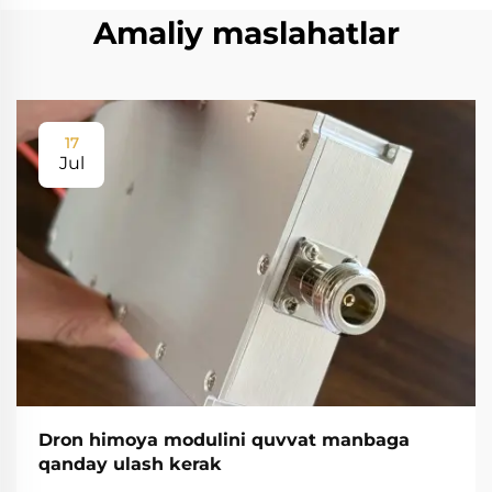
Amaliy maslahatlar
17
Jul
Dron himoya modulini quvvat manbaga
qanday ulash kerak