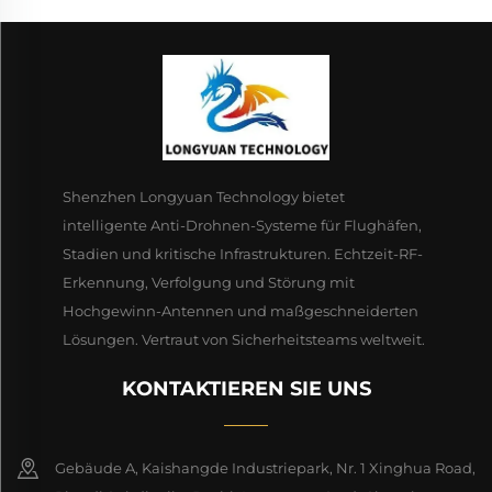
Shenzhen Longyuan Technology bietet
intelligente Anti-Drohnen-Systeme für Flughäfen,
Stadien und kritische Infrastrukturen. Echtzeit-RF-
Erkennung, Verfolgung und Störung mit
Hochgewinn-Antennen und maßgeschneiderten
Lösungen. Vertraut von Sicherheitsteams weltweit.
KONTAKTIEREN SIE UNS
Gebäude A, Kaishangde Industriepark, Nr. 1 Xinghua Road,