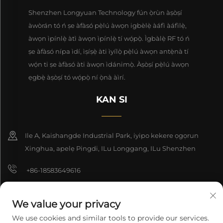
Shenzhen Longyuan Technology fún ọ̀rùn àṣòṣí
àwòrán tó ń ṣe àfàsó pẹ̀lú àwọn igbèlẹ̀ àáfì àáfìlẹ̀,
àwọn ìpínlẹ̀ àtì àwọn ìpínlẹ̀ tí wọ́pọ̀. Ìgbàlẹ̀ RF tó ń
ṣe àfàsó nípa ìdí, ìṣíṣẹ̀ àti ìyílọ̀ pẹ̀lú àwọn antẹ̀nà tí
wọ́n ti ṣe àfàsó àti àwọn ìdánimọ̀. Àṣòṣí pẹ̀lú àwọn
ẹgbẹ̀ àṣòṣí tó wọ́pọ̀ ní ọ̀nà àìrí.
KAN SI
Ile A, Kaishangde Industrial Park, iyipo kekere ọgọrun
Xinghua, apelẹ Pingdi, ILu Longgang, ILu Shenzhen
+86-18583649616
[email protected]
We value your privacy
8618165761396
We use cookies and similar tools to provide our services.