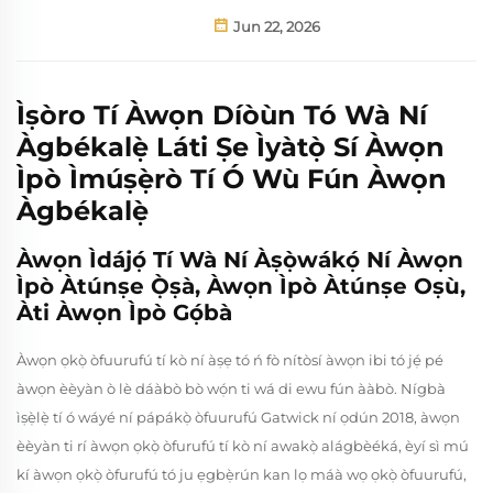
Jun 22, 2026
Ìṣòro Tí Àwọn Díòùn Tó Wà Ní
Àgbékalẹ̀ Láti Ṣe Ìyàtọ̀ Sí Àwọn
Ìpò Ìmúṣẹ̀rò Tí Ó Wù Fún Àwọn
Àgbékalẹ̀
Àwọn Ìdájọ́ Tí Wà Ní Àṣọ̀wákọ́ Ní Àwọn
Ìpò Àtúnṣe Ọ̀ṣà, Àwọn Ìpò Àtúnṣe Oṣù,
Àti Àwọn Ìpò Gọ́bà
Àwọn ọkọ̀ òfuurufú tí kò ní àṣẹ tó ń fò nítòsí àwọn ibi tó jẹ́ pé
àwọn èèyàn ò lè dáàbò bò wọ́n ti wá di ewu fún ààbò. Nígbà
ìṣẹ̀lẹ̀ tí ó wáyé ní pápákọ̀ òfuurufú Gatwick ní ọdún 2018, àwọn
èèyàn ti rí àwọn ọkọ̀ òfurufú tí kò ní awakọ̀ alágbèéká, èyí sì mú
kí àwọn ọkọ̀ òfurufú tó ju ẹgbẹ̀rún kan lọ máà wọ ọkọ̀ òfuurufú,