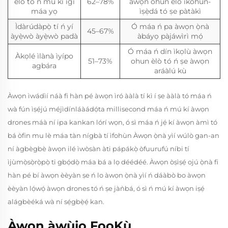
èlò tó ń mú kí igi
62–78%
àwọn ohun èlò ìkóhun-
máa yọ
ìṣẹ̀dá tó ṣe pàtàkì
Ìdàrúdàpọ̀ tí ń yí
Ó máa ń pa àwọn ọ̀nà
45–67%
àyẹ̀wò àyẹ̀wò padà
àbáyọ pàjáwìrì mọ́
Ó máa ń dín ìkọlù àwọn
Àkọlé ìlànà ìyípo
51–73%
ohun èlò tó ń ṣe àwọn
agbára
aráàlú kù
Àwọn ìwádìí náà fi hàn pé àwọn ìró ààlà tí kì í ṣe ààlà tó máa ń
wà fún ìṣẹ́jú méjìdínláàádọ́ta millisecond máa ń mú kí àwọn
drones máà ní ipa kankan lórí wọn, ó sì máa ń jẹ́ kí àwọn àmì tó
bá òfin mu lè máa tàn nígbà tí ìfohùn Àwọn ọ̀nà yìí wúlò gan-an
ní àgbègbè àwọn ilé ìwòsàn àti pápákọ̀ òfuurufú níbi tí
ìjùmọ̀sọ̀rọ̀pọ̀ ti gbọ́dọ̀ máa bá a lọ déédéé. Àwọn òṣìṣẹ́ ojú ọ̀nà fi
hàn pé bí àwọn èèyàn ṣe ń lo àwọn ọ̀nà yìí ń dáàbò bo àwọn
èèyàn lọ́wọ́ àwọn drones tó ń ṣe jàǹbá, ó sì ń mú kí àwọn iṣẹ́
alágbèéká wà ní sẹ́gbẹ̀ẹ́ kan.
Àwọn àwùjọ FọọKù