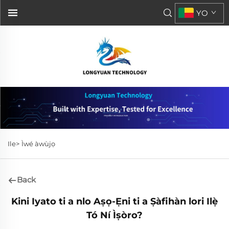
YO
Ile>
Ìwé àwùjọ
Back
Kini Iyato ti a nlo Aṣọ-Ẹni ti a Ṣàfihàn lori Ilẹ̀
Tó Ní Ìṣòro?