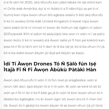
ó sì fa ìdín Ní 2020, ọkọ̀ òfurufú kan jábó lẹ́bàá ilé iṣẹ́ olóró kan
ní Orílẹ̀-èdè Amẹ́ríkà, èyí sì ni ìkọ̀kọ̀ tí a fi ìdánilójú sọ pé ó ní
ìtumọ̀ kan nípa àwọn ohun èlò agbára aráàlú tí ètò ọkọ̀ òfurufú
tí kò ní awakọ Orílẹ̀-èdè United Kingdom ti kọ̀wé nípa àwọn
ìṣòro ààbò tó lé ní irínwó ní àwọn ibi ìkóhun-ìṣẹ́-ọ̀gbìn ní ọdún
2021ìyípadà 30% sí ọdún tó ṣáájúọ̀pọ̀ lára wọn ni wọ́n ní í ṣe pẹ̀lú
àwọn ìkọlù tí kò ní awakọ̀ alá Àwọn ìṣẹ̀lẹ̀ yìí fi hàn pé kòkòrò kan
ṣoṣo tó ń fò lọ láìní ẹni tó ń darí rẹ̀ lè ba iṣẹ́ jẹ́, kó sì ba ohun ìní jẹ́,
kó sì ba ààbò àwọn èèyàn jẹ́ láìjẹ́ pé èèyàn ṣe àṣejù.
Ìdí Tí Àwọn Drones Tó Ń Ṣàlò fún Iṣẹ́
Ìtajà Fi Ń Fi Àwọn Àbùkù Pàtàkì Hàn
Àwọn ọkọ̀ òfuurufú tí wọ́n ń lò fún òwò jẹ́ alágbèéká, wọ́n sì
rọrùn láti darí, ọ̀pọ̀ èèyàn ló sì ń lò wọ́n. Bí wọ́n ṣe kéré tó àti bí
wọ́n ṣe ń fò ní ibi tí kò fi bẹ́ẹ̀ ga jẹ́ kí wọ́n lè borí àwọn ohun tó ń
dáàbò bo àgbègbè, irú bí àwọn ògiri àti àwọn ẹ̀rọ tó ń ríran lórí
ilẹ̀. Àwọn tó ń gbéjà ko àwọn èèyàn lè ṣe àwọn ohun ìjà yìí lọ́nà