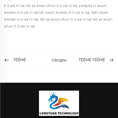
tí ó wà ní ìṣẹ́ láti ṣe àwọn ohun tí ó wà ní ìṣẹ́, pàápàá ní àwọn
àwòrán tí ó wà ní ìṣẹ́ láti àwọn àwòrán tí ó wà ní ìṣẹ́, tàbí àwọn
àwòrán tí ó wà ní ìṣẹ́, láti ṣe àwọn ohun tí ó wà ní ìṣẹ́ láti ṣe àwọn
ohun tí ó wà ní ìṣẹ́.
TẸ́Ẹ́MẸ́
TẸ́Ẹ́MẸ́ TẸ́Ẹ́MẸ́
Gbogbo