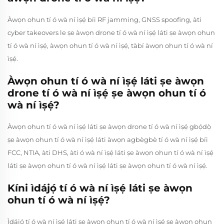
Àwọn ohun tí ó wà ní ìṣẹ́ bíi RF jamming, GNSS spoofing, àti
cyber takeovers le ṣe àwọn drone tí ó wà ní ìṣẹ́ láti ṣe àwọn ohun
tí ó wà ní ìṣẹ́, àwọn ohun tí ó wà ní ìṣẹ́, tàbí àwọn ohun tí ó wà ní
ìṣẹ́.
Àwọn ohun tí ó wà ní ìṣẹ́ láti ṣe àwọn
drone tí ó wà ní ìṣẹ́ ṣe àwọn ohun tí ó
wà ní ìṣẹ́?
Àwọn ohun tí ó wà ní ìṣẹ́ láti ṣe àwọn drone tí ó wà ní ìṣẹ́ gbọ́dọ̀
ṣe àwọn ohun tí ó wà ní ìṣẹ́ láti àwọn agbègbè tí ó wà ní ìṣẹ́ bíi
FCC, NTIA, àti DHS, àti ó wà ní ìṣẹ́ láti ṣe àwọn ohun tí ó wà ní ìṣẹ́
láti ṣe àwọn ohun tí ó wà ní ìṣẹ́ láti ṣe àwọn ohun tí ó wà ní ìṣẹ́.
Kíni ìdájọ́ tí ó wà ní ìṣẹ́ láti ṣe àwọn
ohun tí ó wà ní ìṣẹ́?
Ìdájọ́ tí ó wà ní ìṣẹ́ láti ṣe àwọn ohun tí ó wà ní ìṣẹ́ ṣe àwọn ohun