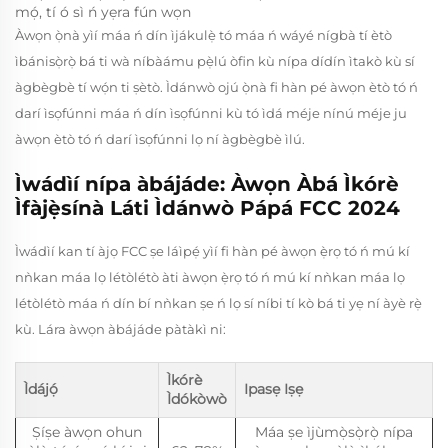
mọ́, tí ó sì ń yẹra fún wọn
Àwọn ọ̀nà yìí máa ń dín ìjákulẹ̀ tó máa ń wáyé nígbà tí ètò
ìbánisọ̀rọ̀ bá ti wà níbàámu pẹ̀lú òfin kù nípa dídín ìtakò kù sí
àgbègbè tí wọ́n ti ṣètò. Ìdánwò ojú ọ̀nà fi hàn pé àwọn ètò tó ń
darí ìsọfúnni máa ń dín ìsọfúnni kù tó ìdá méje nínú méje ju
àwọn ètò tó ń darí ìsọfúnni lọ ní àgbègbè ìlú.
Ìwádìí nípa àbájáde: Àwọn Àbá Ìkórè
Ìfàjẹ̀sínà Láti Ìdánwò Pápá FCC 2024
Ìwádìí kan tí àjọ FCC ṣe láìpẹ́ yìí fi hàn pé àwọn ẹ̀rọ tó ń mú kí
nǹkan máa lọ létòlétò àti àwọn ẹ̀rọ tó ń mú kí nǹkan máa lọ
létòlétò máa ń dín bí nǹkan ṣe ń lọ sí níbi tí kò bá ti yẹ ní àyè rẹ̀
kù. Lára àwọn àbájáde pàtàkì ni:
Ìkórè
Ìdájọ́
Ipasẹ Iṣẹ
Ìdókòwò
Ṣíṣe àwọn ohun
Máa ṣe ìjùmọ̀sọ̀rọ̀ nípa