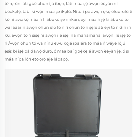
tó rọrùn láti gbé ohun ìjà ìbọn, láti máa ṣọ́ àwọn èèyàn ní
bòókẹ́lẹ́, tàbí kí wọ́n máa ṣe ìkọlù. Nítorí pé àwọn ọkọ̀ òfuurufú tí
kò ní awakọ̀ máa ń fi àbùkù ṣe nǹkan, èyí máa ń jẹ́ kí àbùkù tó
wà láàárín àwọn ohun èlò tó ń rí ohun tó ń ṣẹlẹ̀ àti èyí tó ń dín in
kù, àwọn tó ń ṣiṣẹ́ ní àwọn ilé iṣẹ́ iná mànàmáná, àwọn ilé iṣẹ́ tó
ń Àwọn ohun tó wà nínú ewu kọjá ìpalára tó máa ń wáyé lójú
ẹsẹ̀: bí iṣẹ́ bá dáwọ́ dúró, ó máa ba ìgbẹ́kẹ̀lé àwọn èèyàn jẹ́, ó sì
máa nípa lórí ètò ọrọ̀ ajé lápapọ̀.