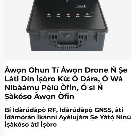
Àwọn Ohun Tí Àwọn Drone Ń Ṣe
Láti Dín Ìṣòro Kù: Ó Dára, Ó Wà
Níbàámu Pẹ̀lú Òfin, Ó sì Ń
Ṣàkóso Àwọn Òfin
Bí Ìdàrúdàpọ̀ RF, Ìdàrúdàpọ̀ GNSS, àti
Ìdámọ̀ràn Ìkànnì Ayélujára Ṣe Yàtọ̀ Nínú
Ìṣàkóso àti Ìṣòro