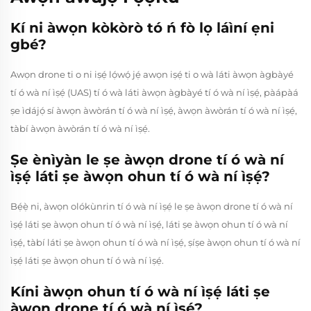
Kí ni àwọn kòkòrò tó ń fò lọ láìní ẹni
gbé?
Awọn drone ti o ni iṣẹ́ lọ́wọ́ jẹ́ awọn iṣẹ́ ti o wà láti àwọn àgbàyé
tí ó wà ní ìṣẹ́ (UAS) tí ó wà láti àwọn àgbàyé tí ó wà ní ìṣẹ́, pàápàá
ṣe ìdájọ́ sí àwọn àwòrán tí ó wà ní ìṣẹ́, àwọn àwòrán tí ó wà ní ìṣẹ́,
tàbí àwọn àwòrán tí ó wà ní ìṣẹ́.
Ṣe ènìyàn le ṣe àwọn drone tí ó wà ní
ìṣẹ́ láti ṣe àwọn ohun tí ó wà ní ìṣẹ́?
Bẹ́ẹ̀ ni, àwọn olókùnrin tí ó wà ní ìṣẹ́ le ṣe àwọn drone tí ó wà ní
ìṣẹ́ láti ṣe àwọn ohun tí ó wà ní ìṣẹ́, láti ṣe àwọn ohun tí ó wà ní
ìṣẹ́, tàbí láti ṣe àwọn ohun tí ó wà ní ìṣẹ́, ṣíṣe àwọn ohun tí ó wà ní
ìṣẹ́ láti ṣe àwọn ohun tí ó wà ní ìṣẹ́.
Kíni àwọn ohun tí ó wà ní ìṣẹ́ láti ṣe
àwọn drone tí ó wà ní ìṣẹ́?