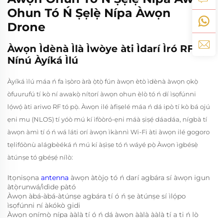
Ohun Tó Ń Ṣẹlẹ̀ Nípa Àwọn
Drone
Àwọn Ìdènà Ìlà Ìwòye àti Ìdarí Ìró RF
Nínú Àyíká Ìlú
Àyíká ìlú máa ń fa ìṣòro àrà ọ̀tọ̀ fún àwọn ètò ìdènà àwọn ọkọ̀
òfuurufú tí kò ní awakọ̀ nítorí àwọn ohun èlò tó ń dí ìsọfúnni
lọ́wọ́ àti ariwo RF tó pọ̀. Àwọn ilé àfiṣelé máa ń dá ipò tí kò bá ojú
ẹni mu (NLOS) tí yóò mú kí ìfòòró-ẹni máà ṣiṣẹ́ dáadáa, nígbà tí
àwọn àmì tí ó ń wá láti orí àwọn ìkànnì Wi-Fi àti àwọn ilé gogoro
tẹlifóònù alágbèéká ń mú kí àṣìṣe tó ń wáyé pọ̀ Àwọn ìgbésẹ̀
àtúnṣe tó gbéṣẹ́ nílò:
Itọnisọna
antenna
àwọn àtòjọ tó ń darí agbára sí àwọn igun
àtọ̀runwá/ìdìde pàtó
Àwọn àbá-àbá-àtúnṣe agbára tí ó ń ṣe àtúnṣe sí ìlọ́po
ìsọfúnni ní àkókò gidi
Àwọn onímọ̀ nípa ààlà tí ó ń dá àwọn ààlà ààlà tí a ti ń lò