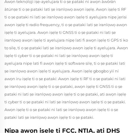
Awọn teknọlọji iṣẹ-ayelujara ti o ṣe pataki ni awọn àwòrán
àtúnṣe ti o ṣe pataki lati ṣe iranlọwọ awọn iṣẹlẹ. Awọn iṣẹlẹ ti RF
ti o ṣe pataki ni lati ṣe iranlọwọ awọn iṣẹlẹ ti ayelujara nipẹ jẹrisi
awọn iṣẹlẹ ti radio frequency, ti o ṣe pataki lati ṣe iranlọwọ awọn
iṣẹlẹ ti ayelujara. Awọn iṣẹlẹ ti GNSS ti o ṣe pataki ni lati ṣe
iranlọwọ awọn iṣẹlẹ ti ayelujara nipẹ lati fi awọn iṣẹlẹ ti GPS ti ko
tọ silẹ, ti o ṣe pataki lati ṣe iranlọwọ awọn iṣẹlẹ ti ayelujara. Awọn
iṣẹlẹ ti cyber ti o ṣe pataki ni lati ṣe iranlọwọ awọn iṣẹlẹ ti
ayelujara nipẹ lati fi awọn iṣẹlẹ ti software silẹ, ti o ṣe pataki lati
ṣe iranlọwọ awọn iṣẹlẹ ti ayelujara. Awọn iṣẹlẹ gbogbo yìí ní
awọn iru iṣẹlẹ ti o ṣe pataki: Awọn iṣẹlẹ ti RF ti o ṣe pataki ni lati
ṣe iranlọwọ awọn iṣẹlẹ ti o ṣe pataki, awọn iṣẹlẹ ti GNSS ti o ṣe
pataki ni lati ṣe iranlọwọ awọn iṣẹlẹ ti o ṣe pataki, ati awọn iṣẹlẹ
ti cyber ti o ṣe pataki ni lati ṣe iranlọwọ awọn iṣẹlẹ ti o ṣe pataki.
Awọn iṣẹlẹ ti o ṣe pataki ni lati ṣe iranlọwọ awọn iṣẹlẹ ti o ṣe
pataki lati ṣe iranlọwọ awọn iṣẹlẹ ti o ṣe pataki.
Nipa awọn iṣẹlẹ ti FCC, NTIA, ati DHS