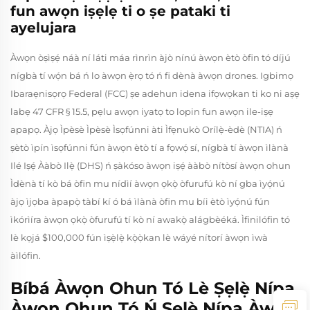
fun awọn iṣẹlẹ ti o ṣe pataki ti
ayelujara
Àwọn òṣìṣẹ́ náà ní láti máa rìnrìn àjò nínú àwọn ètò òfin tó díjú
nígbà tí wọ́n bá ń lo àwọn ẹ̀rọ tó ń fi dènà àwọn drones. Igbimọ
Ibaraẹnisọrọ Federal (FCC) ṣe adehun idena ifọwọkan ti ko ni aṣẹ
labẹ 47 CFR § 15.5, pẹlu awọn iyatọ to lopin fun awọn ile-iṣẹ
apapọ. Àjọ Ìpèsè Ìpèsè Ìsọfúnni àti Ìfẹnukò Orílẹ̀-èdè (NTIA) ń
ṣètò ìpín ìsọfúnni fún àwọn ètò tí a fọwọ́ sí, nígbà tí àwọn ìlànà
Ilé Iṣẹ́ Ààbò Ilẹ̀ (DHS) ń ṣàkóso àwọn iṣẹ́ ààbò nítòsí àwọn ohun
Ìdènà tí kò bá òfin mu nídìí àwọn ọkọ̀ òfurufú kò ní gba ìyọ́nú
àjọ ìjọba àpapọ̀ tàbí kí ó bá ìlànà òfin mu bíi ètò ìyọ́nú fún
ìkórìíra àwọn ọkọ̀ òfurufú tí kò ní awakọ̀ alágbèéká. Ìfinilófin tó
lè kọjá $100,000 fún ìṣẹ̀lẹ̀ kọ̀ọ̀kan lè wáyé nítorí àwọn ìwà
àìlófin.
Bíbá Àwọn Ohun Tó Lè Ṣẹlẹ̀ Nípa
Àwọn Ohun Tó Ń Ṣẹlẹ̀ Nípa Àwọn