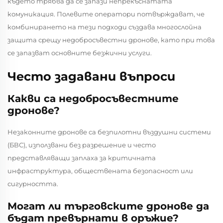
където трябва да се запази непрекъснатата
комуникация. Полевите оператори потвърждават, че
комбинирането на тези подходи създава многослойна
защита срещу недобросъвестни дронове, като при това
се запазват основните безжични услуги.
Често задавани въпроси
Какви са недобросъвестните
дронове?
Незаконните дронове са безпилотни въздушни системи
(БВС), използвани без разрешение и често
представляващи заплаха за критичната
инфраструктура, обществената безопасност или
сигурността.
Могат ли търговските дронове да
бъдат превърнати в оръжие?