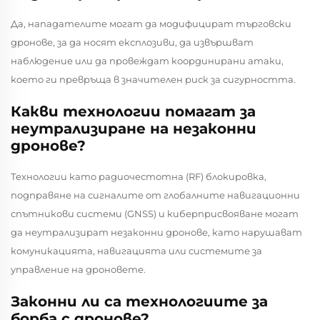
Да, нападателите могат да модифицират търговски
дронове, за да носят експлозиви, да извършват
наблюдение или да провеждат координирани атаки,
което ги превръща в значителен риск за сигурността.
Какви технологии помагат за
неутрализиране на незаконни
дронове?
Технологии като радиочестотна (RF) блокировка,
подправяне на сигналите от глобалните навигационни
спътникови системи (GNSS) и киберприсвояване могат
да неутрализират незаконни дронове, като нарушават
комуникацията, навигацията или системите за
управление на дроновете.
Законни ли са технологиите за
борба с дронове?