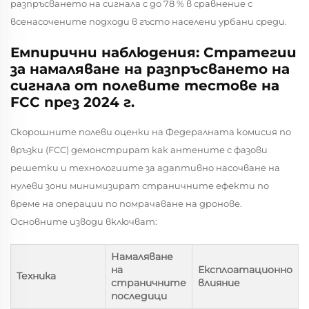
разпръсването на сигнала с до 78 % в сравнение с
всенасочените подходи в гъсто населени урбани среди.
Емпирични наблюдения: Стратегии
за намаляване на разпръсването на
сигнала от полевите тестове на
FCC през 2024 г.
Скорошните полеви оценки на Федералната комисия по
връзки (FCC) демонстрират как антените с фазови
решетки и технологиите за адаптивно насочване на
нулеви зони минимизират страничните ефекти по
време на операции по помрачаване на дронове.
Основните изводи включват:
Намаляване
на
Експлоатационно
Техника
страничните
влияние
последици