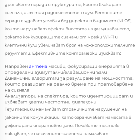
дроновете поради структурите, които блокират
сигнала, и гъстия радиочестотен шум. Бетонните
сгради създават условия без директна видимост (NLOS),
които нарушават ефективността на заглушаването,
докато конкуриращите сигнали от мрежи Wi-Fi и
клетъчни кули увеличават броя на ложноположителните
резултати. Ефективните контрамерки изискват:
Направен
антена
масиви, фокусиращи енергията в
определени азимутални/елевационни ъгли
Динамични алгоритми за регулиране на мощността,
които реагират на реално време при претоварване
на сигнала
Анализатори на спектъра, които идентифицират и
избягват заети честотни диапазони
Тези техники намаляват страничните нарушения на
законните комуникации, като ограничават намесата в
дефинирани оперативни зони. Полевите тестове
показват, че насочените системи намаляват