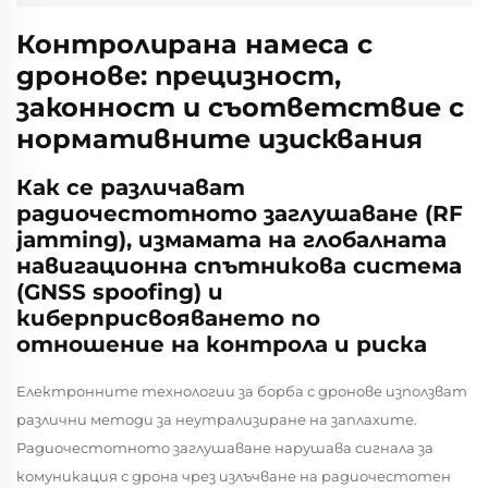
Контролирана намеса с
дронове: прецизност,
законност и съответствие с
нормативните изисквания
Как се различават
радиочестотното заглушаване (RF
jamming), измамата на глобалната
навигационна спътникова система
(GNSS spoofing) и
киберприсвояването по
отношение на контрола и риска
Електронните технологии за борба с дронове използват
различни методи за неутрализиране на заплахите.
Радиочестотното заглушаване нарушава сигнала за
комуникация с дрона чрез излъчване на радиочестотен