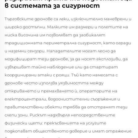
в системата за сигурност
Търговските дронове са леки, изключително маневрени и
широко достъпни. Малките им размери и полетите на
ниска височина им позволяват да заобикалят
традиционната периметрална сигурност, като огради
и наземни сензори. Нападателите могат лесно да
модифицират тези дронове, за да носят експлозиви, да
извършват тайно наблюдение или да стартират
координирани атаки с рояци. Тъй като намесата с
дронове често използва уязвимостта между
откриването и премахването ѝ, операторите на
електроцентрали, водоочистителни съоръжения и
правителствени обекти трябва да отстранят тези
слепи зони. Рискът надхвърля непосредствените
физически щети: прекъсванията на услугите
подкопават общественото доверие и имат отражение