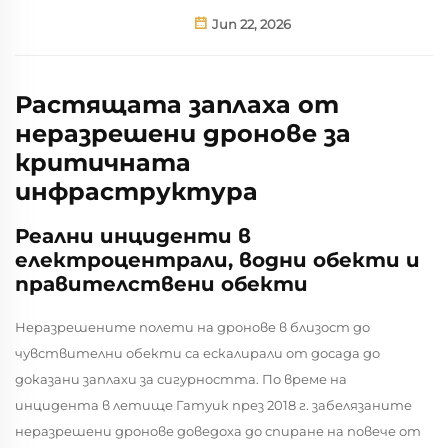
Jun 22, 2026
Растящата заплаха от
неразрешени дронове за
критичната
инфраструктура
Реални инциденти в
електроцентрали, водни обекти и
правителствени обекти
Неразрешените полети на дронове в близост до
чувствителни обекти са ескалирали от досада до
доказани заплахи за сигурността. По време на
инцидента в летище Гатуик през 2018 г. забелязаните
неразрешени дронове доведоха до спиране на повече от