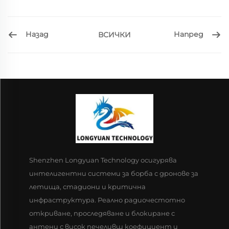
Назад
Напред
ВСИЧКИ
Shenzhen Longyuan Technology осигурява
интелигентни системи за борба с дронове за
летища, стадиони и критична
инфраструктура. Реално радиочестотно
откриване, проследяване и блокиране с
антени с висок печеливш коефициент и