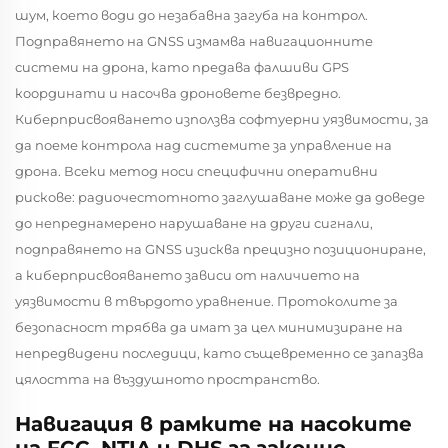
шум, което води до незабавна загуба на контрол.
Подправянето на GNSS измамва навигационните
системи на дрона, като предава фалшиви GPS
координати и насочва дроновете безвредно.
Киберприсвояването използва софтуерни уязвимости, за
да поеме контрола над системите за управление на
дрона. Всеки метод носи специфични оперативни
рискове: радиочестотното заглушаване може да доведе
до непреднамерено нарушаване на други сигнали,
подправянето на GNSS изисква прецизно позициониране,
а киберприсвояването зависи от наличието на
уязвимости в твърдото уравнение. Протоколите за
безопасност трябва да имат за цел минимизиране на
непредвидени последици, като същевременно се запазва
цялостта на въздушното пространство.
Навигация в рамките на насоките
на FCC, NTIA и DHS за законно