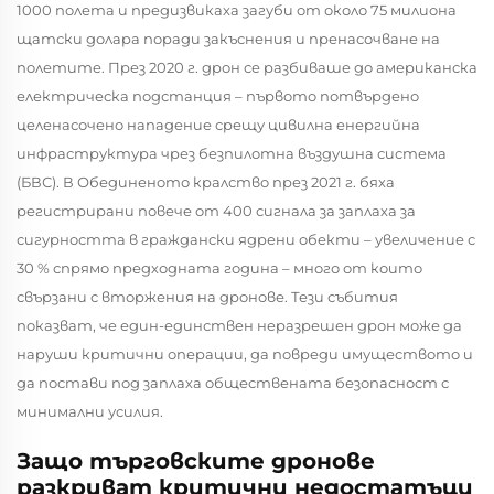
1000 полета и предизвикаха загуби от около 75 милиона
щатски долара поради закъснения и пренасочване на
полетите. През 2020 г. дрон се разбиваше до американска
електрическа подстанция – първото потвърдено
целенасочено нападение срещу цивилна енергийна
инфраструктура чрез безпилотна въздушна система
(БВС). В Обединеното кралство през 2021 г. бяха
регистрирани повече от 400 сигнала за заплаха за
сигурността в граждански ядрени обекти – увеличение с
30 % спрямо предходната година – много от които
свързани с вторжения на дронове. Тези събития
показват, че един-единствен неразрешен дрон може да
наруши критични операции, да повреди имуществото и
да постави под заплаха обществената безопасност с
минимални усилия.
Защо търговските дронове
разкриват критични недостатъци