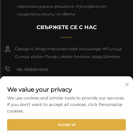
персонализирани решения. Използвано от
сигурносни екипи по света.
СВЪРЖЕТЕ СЕ С НАС
Сграда А, Индустриален парк Каишанде, №1 улица
Синхуа, район Пинди, окръг Лонгган, град Шенжен
+86-18583649616
[email protected]
We value your privacy
8618165761396
We use cookies and similar tools to provide our services.
If you don't want to accept all cookies, click Personalize
cookies.
Автоматно право © 2026 Шънджън Лонгюан Технолоджи К.о.,
Accept all
Лтд. Всички права запазени.
Политика за поверителност