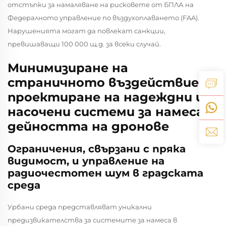
отстъпки за намаляване на рисковете от БПЛА на
Федералното управление по въздухоплаването (FAA).
Нарушенията могат да повлекат санкции,
превишаващи 100 000 щ.д. за всеки случай.
Минимизиране на
страничното въздействие:
проектиране на надеждни и
насочени системи за намеса в
дейността на дронове
Ограничения, свързани с пряка
видимост, и управление на
радиочестотен шум в градската
среда
Урбани среда представляват уникални
предизвикателства за системите за намеса в