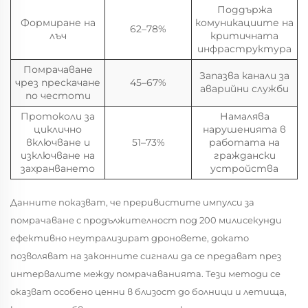
Поддържа
Формиране на
комуникациите на
62–78%
лъч
критичната
инфраструктура
Помрачаване
Запазва канали за
чрез прескачане
45–67%
аварийни служби
по честоти
Протоколи за
Намалява
циклично
нарушенията в
включване и
51–73%
работата на
изключване на
граждански
захранването
устройства
Данните показват, че преривистите импулси за
помрачаване с продължителност под 200 милисекунди
ефективно неутрализират дроновете, докато
позволяват на законните сигнали да се предават през
интервалите между помрачаванията. Тези методи се
оказват особено ценни в близост до болници и летища,