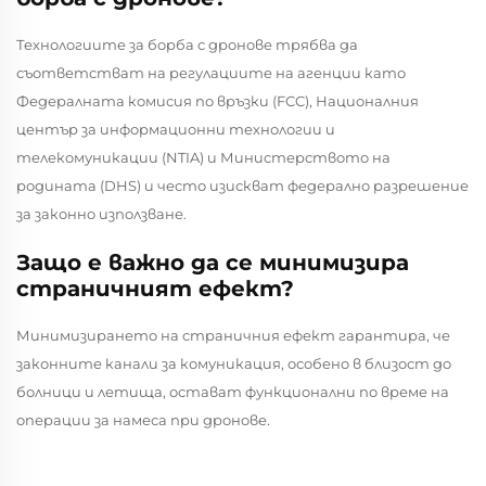
Технологиите за борба с дронове трябва да
съответстват на регулациите на агенции като
Федералната комисия по връзки (FCC), Националния
център за информационни технологии и
телекомуникации (NTIA) и Министерството на
родината (DHS) и често изискват федерално разрешение
за законно използване.
Защо е важно да се минимизира
страничният ефект?
Минимизирането на страничния ефект гарантира, че
законните канали за комуникация, особено в близост до
болници и летища, остават функционални по време на
операции за намеса при дронове.