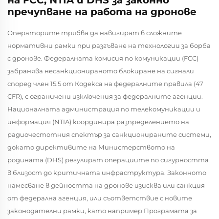
пречупване на работа на дронове
Операторите трябва да навигират в сложните
нормативни рамки при разгъване на технологии за борба
с дронове. Федералната комисия по комуникации (FCC)
забранява несанкционираното блокиране на сигнали
според член 15.5 от Кодекса на федералните правила (47
CFR), с ограничени изключения за федералните агенции.
Националната администрация по телекомуникации и
информация (NTIA) координира разпределението на
радиочестотния спектър за санкционираните системи,
докато директивите на Министерството на
родината (DHS) регулират операциите по сигурността
в близост до критичната инфраструктура. Законното
намесване в дейността на дронове изисква или санкция
от федерална агенция, или съответствие с новите
законодателни рамки, като например Програмата за