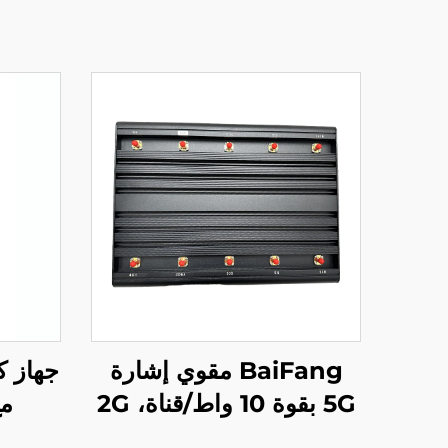
BaiFang مقوي إشارة
5G بقوة 10 واط/قناة، 2G
مع
3G 4G
لل