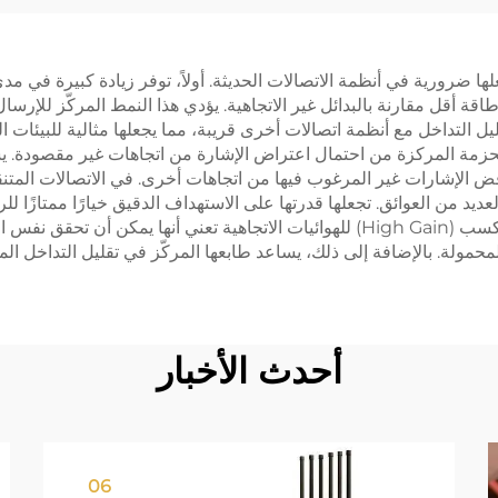
تجعلها ضرورية في أنظمة الاتصالات الحديثة. أولاً، توفر زيادة كبيرة في 
ة أقل مقارنة بالبدائل غير الاتجاهية. يؤدي هذا النمط المركّز للإر
الحزمة المركزة من احتمال اعتراض الإشارة من اتجاهات غير مقصودة.
لإشارات غير المرغوب فيها من اتجاهات أخرى. في الاتصالات المتنقلة
ديد من العوائق. تجعلها قدرتها على الاستهداف الدقيق خيارًا ممتازًا ل
قوي ومستقر أمرًا بالغ الأهمية. كما أن الخصائص عالية الكسب (High Gain) للهوائيات 
محمولة. بالإضافة إلى ذلك، يساعد طابعها المركّز في تقليل التداخل ا
أحدث الأخبار
06