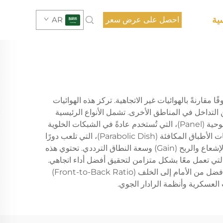
ية
احصل على عرض سعر
AR
 مقارنةً بالهوائيات غير الاتجاهية. تركز هذه الهوائيات
التداخل في المناطق الأخرى. تشمل الأنواع الرئيسية
هوائيات ياغي-ودا (Yagi-Uda)، التي تُستخدم بشكل واسع في استقبال التلفزيون والاتصالات من نقطة إلى نقطة؛ والهوائيات اللوحية (Panel)، التي تُستخدم عادةً في الشبكات الخلوية
وتطبيقات الواي فاي (WiFi)؛ والهوائيات المخروطية (Horn)، التي تُعد ضرورية في الاتصالات المايكروية وأنظمة الرادار؛ وهوائيات الأطباق المكافئة (Parabolic Dish)، التي تلعب دورًا
حيويًا في الاتصالات عبر الأقمار الصناعية والروابط الإذاعية على مسافات طويلة. يتميز كل نوع بعناصر تصميم فريدة تحدد نمط الإشعاع والربح (Gain) وسعة النطاق الترددي. تحتوي هذه
ادةً على عناصر مثل العواكس (Reflectors) والموجّهات (Directors) والعناصر المُغذَّية (Driven Elements)، والتي تعمل معًا بشكل متزامن لتحقيق أفضل أداء اتجاهي.
تستمر تقنية الهوائيات الاتجاهية في التطور، حيث تدمج التصاميم الحديثة مواد متقدمة وهندسة دقيقة لتحقيق ربح أعلى ونسبًا أفضل من الأمام إلى الخلف (Front-to-Back Ratio)
 العسكرية وأنظمة الرادار الجوي.