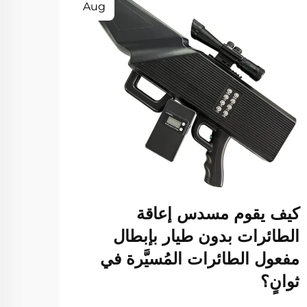
Aug
كيف يقوم مسدس إعاقة
ما ه
الطائرات بدون طيار بإبطال
إشار
مفعول الطائرات المُسيَّرة في
المو
ثوانٍ؟