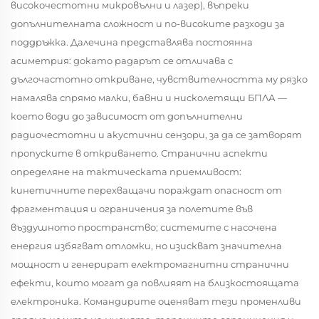
високочестотни микровълни и лазер), въпреки
допълнителната сложност и по-високите разходи за
поддръжка.
Далечина
представлява постоянна
асиметрия: докато радарът се отличава с
дългочастотно откриване, чувствителността му рязко
намалява спрямо малки, бавни и нисколетящи БПЛА —
което води до зависимост от допълнителни
радиочестотни и акустични сензори, за да се затворят
пропуските в откриването.
Странични аспекти
определяне на тактическата приемливост:
кинетичните перехващачи пораждат опасност от
фрагментация и ограничения за полетите във
въздушното пространство; системите с насочена
енергия избягват отломки, но изискват значителна
мощност и генерират електромагнитни странични
ефекти, които могат да повлияят на близкостоящата
електроника. Командирите оценяват тези променливи