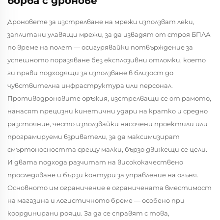
борба с дронове
Дроновете за изстрелване на мрежи използват леки,
заплитани улавящи мрежи, за да извадят от строя БПЛА
по време на полет — осигурявайки потвърждение за
успешното поразяване без експлозивни отломки, което
ги прави подходящи за използване в близост до
чувствителна инфраструктура или персонал.
Противодроновите оръжия, изстрелващи се от рамото,
нанасят прецизни кинетични удари на кратко и средно
разстояние, често използвайки насочени проектили или
програмируеми взриватели, за да максимизират
смъртоносността срещу малки, бързо движещи се цели.
И двата подхода разчитат на висококачествено
проследяване и бързи контури за управление на огъня.
Основното им ограничение е ограничената вместимост
на магазина и логистичното бреме — особено при
координирани рояци. За да се справят с това,