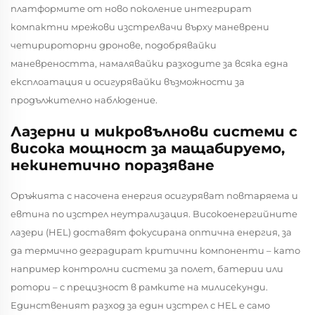
платформите от ново поколение интегрират
компактни мрежови изстрелвачи върху маневрени
четирироторни дронове, подобрявайки
маневреността, намалявайки разходите за всяка една
експлоатация и осигурявайки възможности за
продължително наблюдение.
Лазерни и микровълнови системи с
висока мощност за мащабируемо,
некинетично поразяване
Оръжията с насочена енергия осигуряват повтаряема и
евтина по изстрел неутрализация. Високоенергийните
лазери (HEL) доставят фокусирана оптична енергия, за
да термично деградират критични компоненти – като
например контролни системи за полет, батерии или
ротори – с прецизност в рамките на милисекунди.
Единственият разход за един изстрел с HEL е само