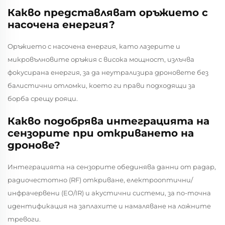
Какво представляват оръжието с
насочена енергия?
Оръжието с насочена енергия, като лазерите и
микровълновите оръжия с висока мощност, излъчва
фокусирана енергия, за да неутрализира дроновете без
балистични отломки, което ги прави подходящи за
борба срещу рояци.
Какво подобрява интеграцията на
сензорите при откриването на
дронове?
Интеграцията на сензорите обединява данни от радар,
радиочестотно (RF) откриване, електрооптични/
инфрачервени (EO/IR) и акустични системи, за по-точна
идентификация на заплахите и намаляване на ложните
тревоги.