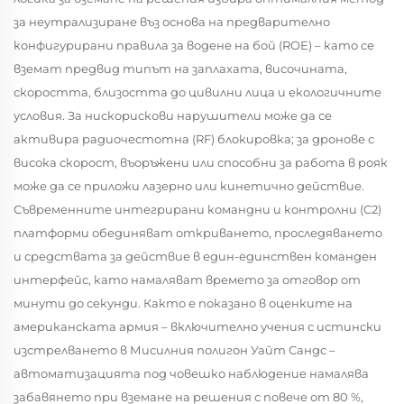
за неутрализиране въз основа на предварително
конфигурирани правила за водене на бой (ROE) – като се
вземат предвид типът на заплахата, височината,
скоростта, близостта до цивилни лица и екологичните
условия. За нискорискови нарушители може да се
активира радиочестотна (RF) блокировка; за дронове с
висока скорост, въоръжени или способни за работа в рояк
може да се приложи лазерно или кинетично действие.
Съвременните интегрирани командни и контролни (C2)
платформи обединяват откриването, проследяването
и средствата за действие в един-единствен команден
интерфейс, като намаляват времето за отговор от
минути до секунди. Както е показано в оценките на
американската армия – включително учения с истински
изстрелването в Мисилния полигон Уайт Сандс –
автоматизацията под човешко наблюдение намалява
забавянето при вземане на решения с повече от 80 %,