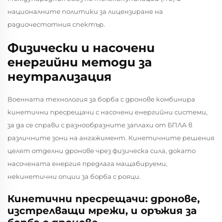
националните политики за лицензиране на
радиочестотния спектър.
Физически и насочени
енергийни методи за
неутрализация
Военната технология за борба с дронове комбинира
кинетични пресрещачи с насочени енергийни системи,
за да се справи с разнообразните заплахи от БПЛА в
различните зони на ангажимент. Кинетичните решения
целят отделни дронове чрез физическа сила, докато
насочената енергия предлага мащабируеми,
некинетични опции за борба с рояци.
Кинетични пресрещачи: дронове,
изстрелващи мрежи, и оръжия за