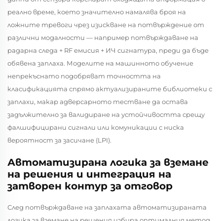
реално време, което значително намалява броя на
ложните тревоги чрез изискване на потвърждение от
различни модалности — например потвърждаване на
радарна следа + RF емисия + ИЧ сигнатура, преди да бъде
обявена заплаха. Моделите на машинното обучение
непрекъснато подобряват точността на
класификацията спрямо актуализираните библиотеки с
заплахи, макар адверсарното тестване да остава
задължително за валидиране на устойчивостта срещу
фалшифицирани сигнали или комуникации с ниска
вероятност за засичане (LPI).
Автоматизирана логика за вземане
на решения и интеграция на
затворен контур за отговор
След потвърждаване на заплахата автоматизираната
логика за вземане на решения избира оптималния метод