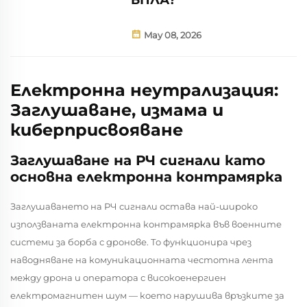
May 08, 2026
Електронна неутрализация:
Заглушаване, измама и
киберприсвояване
Заглушаване на РЧ сигнали като
основна електронна контрамярка
Заглушаването на РЧ сигнали остава най-широко
използваната електронна контрамярка във военните
системи за борба с дронове. То функционира чрез
наводняване на комуникационната честотна лента
между дрона и оператора с високоенергиен
електромагнитен шум — което нарушива връзките за