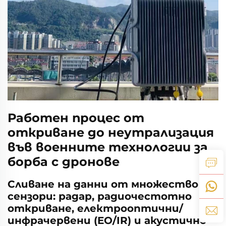
Работен процес от
откриване до неутрализация
във военните технологии за
борба с дронове
Сливане на данни от множество
сензори: радар, радиочестотно
откриване, електрооптични/
инфрачервени (EO/IR) и акустично