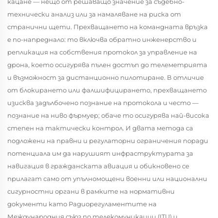
кацане — нещо от решаващо значение за съдебно-
технически анализ или за намаляване на риска от
странични щети. Прехващането на командната връзка
е по-напреднало: то включва обратно инженерство и
репликация на собствения протокол за управление на
дрона, което осигурява пълен достъп до телеметрията
и възможност за дистанционно пилотиране. В отличие
от блокирането или фалшифицирането, прехващането
изисква задълбочено познание на протокола и често —
познание на ниво фърмуер; обаче то осигурява най-висока
степен на тактически контрол. И двата метода са
подложени на правни и регулаторни ограничения поради
потенциала им да нарушият инфраструктурата за
навигация в гражданската авиация и обикновено се
прилагат само от упълномощени военни или национални
сигурностни органи в рамките на нормативни
документи като Радиорегуламентите на
Международния съюз по телекомуникации (ITU) и