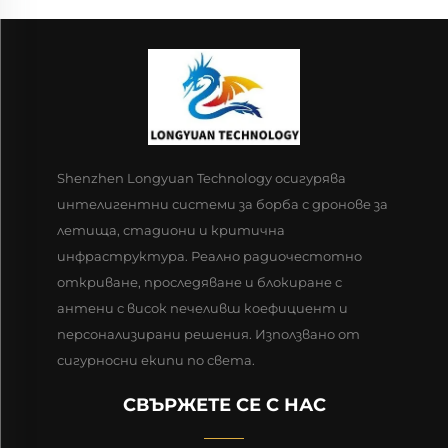
Shenzhen Longyuan Technology осигурява
интелигентни системи за борба с дронове за
летища, стадиони и критична
инфраструктура. Реално радиочестотно
откриване, проследяване и блокиране с
антени с висок печеливш коефициент и
персонализирани решения. Използвано от
сигурносни екипи по света.
СВЪРЖЕТЕ СЕ С НАС