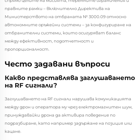
спрямо целите на мисията, теренните ограничения и
правните рамки – включително Директива на
Министерството на отбраната № 3000.09 относно
автономните оръжейни системи – за конфигуриране на
отбранителни системи, които осигуряват баланс
между ефективност, подотчетност и
пропорционалност.
Често задавани въпроси
Какво представлява заглушаването
на RF сигнали?
Заглушаването на RF сигнали нарушава комуникацията
между дрон и оператора му чрез електромагнитен шум,
принуждавайки дрона да активира поведение по
подразбиране, като например задържане на позиция или
кацане.