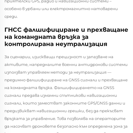
приятелски GPS, радио и навигационни системи –
особено в урбани или електромагнитно натоварени
среди.
ГНСС фалшифициране и прехващане
на командната връзка за
контролирана неутрализация
За сценарии, изискващи прецизност и запазване на
активите, напредналите военни антидронови системи
използват
управляем
методи за неутрализация —
предимно фалшифициране на GNSS сигнали и прехващане
на командната връзка. Фалшифицирането на GNSS
сигнали предава измамни спътникови навигационни
сигнали, които заместват законните GPS/GNSS данни и
предизвикват навигационни грешки, без да прекъсват
връзката за управление. Това позволява на операторите
да насочват дроновете безопасно към определена зона за