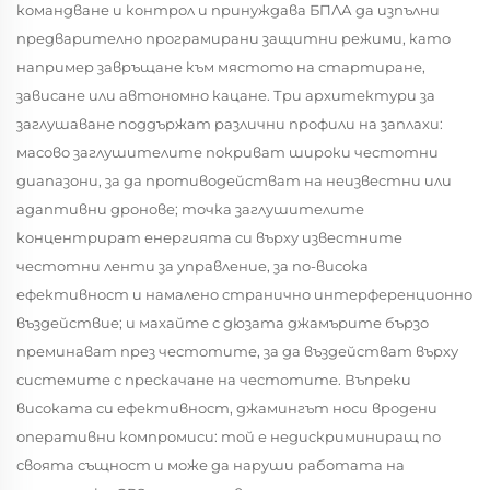
командване и контрол и принуждава БПЛА да изпълни
предварително програмирани защитни режими, като
например завръщане към мястото на стартиране,
зависане или автономно кацане. Три архитектури за
заглушаване поддържат различни профили на заплахи:
масово
заглушителите покриват широки честотни
диапазони, за да противодействат на неизвестни или
адаптивни дронове;
точка
заглушителите
концентрират енергията си върху известните
честотни ленти за управление, за по-висока
ефективност и намалено странично интерференционно
въздействие; и
махайте с дюзата
джамърите бързо
преминават през честотите, за да въздействат върху
системите с прескачане на честотите. Въпреки
високата си ефективност, джамингът носи вродени
оперативни компромиси: той е недискриминиращ по
своята същност и може да наруши работата на