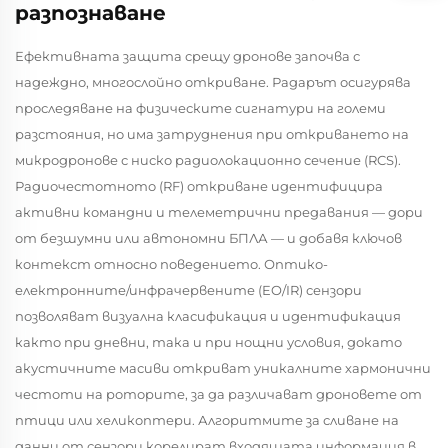
разпознаване
Ефективната защита срещу дронове започва с
надеждно, многослойно откриване. Радарът осигурява
проследяване на физическите сигнатури на големи
разстояния, но има затруднения при откриването на
микродронове с ниско радиолокационно сечение (RCS).
Радиочестотното (RF) откриване идентифицира
активни командни и телеметрични предавания — дори
от безшумни или автономни БПЛА — и добавя ключов
контекст относно поведението. Оптико-
електронните/инфрачервените (EO/IR) сензори
позволяват визуална класификация и идентификация
както при дневни, така и при нощни условия, докато
акустичните масиви откриват уникалните хармонични
честоти на роторите, за да различават дроновете от
птици или хеликоптери. Алгоритмите за сливане на
данни от сензори корелират входящата информация в