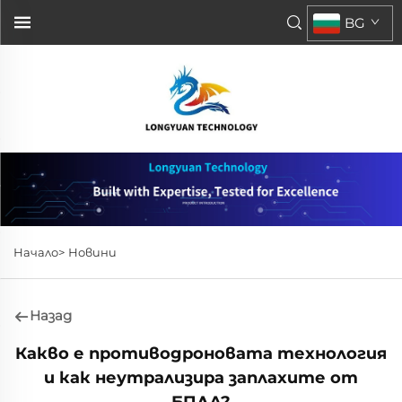
BG
Начало>
Новини
Назад
Какво е противодроновата технология
и как неутрализира заплахите от
БПЛА?