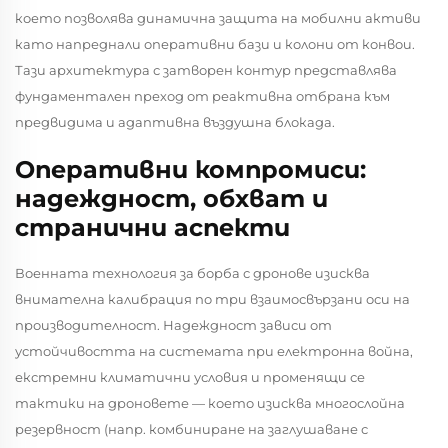
което позволява динамична защита на мобилни активи
като напреднали оперативни бази и колони от конвои.
Тази архитектура с затворен контур представлява
фундаментален преход от реактивна отбрана към
предвидима и адаптивна въздушна блокада.
Оперативни компромиси:
надеждност, обхват и
странични аспекти
Военната технология за борба с дронове изисква
внимателна калибрация по три взаимосвързани оси на
производителност.
Надеждност
зависи от
устойчивостта на системата при електронна война,
екстремни климатични условия и променящи се
тактики на дроновете — което изисква многослойна
резервност (напр. комбиниране на заглушаване с