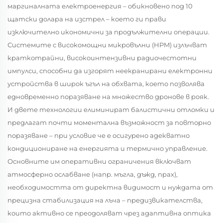
маргиналната електроенергия – обикновено под 10
щатски долара на изстрел – което ги прави
изключително икономични за продължителни операции.
Системите с високомощни микровълни (HPM) излъчват
краткотрайни, високоинтензивни радиочестотни
импулси, способни да изгорят неекранирани електронни
устройства в широк ъгъл на обхвата, което позволява
едновременно поразяване на множество дронове в рояк.
И двете технологии елиминират балистични отломки и
предлагат почти моментална възможност за повторно
поразяване – при условие че е осигурено адекватно
кондициониране на енергията и термично управление.
Основните им оперативни ограничения включват
атмосферно ослабване (напр. мъгла, дъжд, прах),
необходимостта от директна видимост и нуждата от
прецизна стабилизация на лъча – предизвикателства,
които активно се преодоляват чрез адаптивна оптика