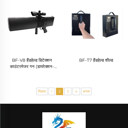
BF-V8 हैंडहेल्ड डिटेक्शन
BF-T7 हैंडहेल्ड शील्ड
काउंटरमेजर गन (डायरेक्शन-
फाइंडिंग फंक्शन के साथ)
पिछला
1
2
3
4
अगला