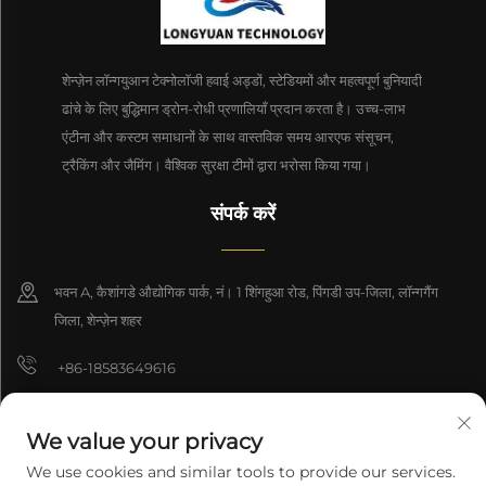
शेन्ज़ेन लॉन्गयुआन टेक्नोलॉजी हवाई अड्डों, स्टेडियमों और महत्वपूर्ण बुनियादी
ढांचे के लिए बुद्धिमान ड्रोन-रोधी प्रणालियाँ प्रदान करता है। उच्च-लाभ
एंटीना और कस्टम समाधानों के साथ वास्तविक समय आरएफ संसूचन,
ट्रैकिंग और जैमिंग। वैश्विक सुरक्षा टीमों द्वारा भरोसा किया गया।
संपर्क करें
भवन A, कैशांगडे औद्योगिक पार्क, नं। 1 शिंगहुआ रोड, पिंगडी उप-जिला, लॉन्गगैंग
जिला, शेन्ज़ेन शहर
+86-18583649616
[email protected]
We value your privacy
8618165761396
We use cookies and similar tools to provide our services.