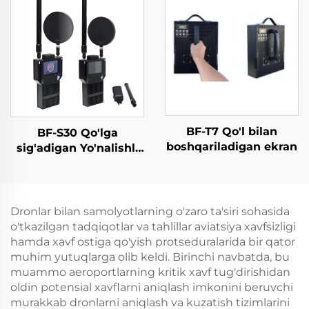
radio to'siqlari
Samarali chastotali
ekran UAV signallari
BF-T7 Qo'l bilan
BF-S30 Qo'lga
boshqariladigan ekran
sig'adigan Yo'nalishli
Dron Aniqlagich
Dronlar bilan samolyotlarning o'zaro ta'siri sohasida
o'tkazilgan tadqiqotlar va tahlillar aviatsiya xavfsizligi
hamda xavf ostiga qo'yish protseduralarida bir qator
muhim yutuqlarga olib keldi. Birinchi navbatda, bu
muammo aeroportlarning kritik xavf tug'dirishidan
oldin potensial xavflarni aniqlash imkonini beruvchi
murakkab dronlarni aniqlash va kuzatish tizimlarini