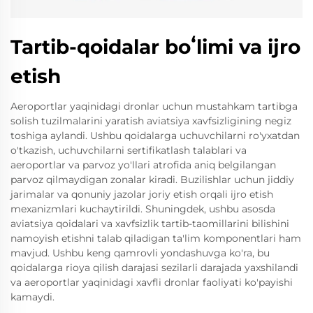
Tartib-qoidalar boʻlimi va ijro
etish
Aeroportlar yaqinidagi dronlar uchun mustahkam tartibga
solish tuzilmalarini yaratish aviatsiya xavfsizligining negiz
toshiga aylandi. Ushbu qoidalarga uchuvchilarni ro'yxatdan
o'tkazish, uchuvchilarni sertifikatlash talablari va
aeroportlar va parvoz yo'llari atrofida aniq belgilangan
parvoz qilmaydigan zonalar kiradi. Buzilishlar uchun jiddiy
jarimalar va qonuniy jazolar joriy etish orqali ijro etish
mexanizmlari kuchaytirildi. Shuningdek, ushbu asosda
aviatsiya qoidalari va xavfsizlik tartib-taomillarini bilishini
namoyish etishni talab qiladigan ta'lim komponentlari ham
mavjud. Ushbu keng qamrovli yondashuvga ko'ra, bu
qoidalarga rioya qilish darajasi sezilarli darajada yaxshilandi
va aeroportlar yaqinidagi xavfli dronlar faoliyati ko'payishi
kamaydi.