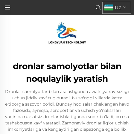
UZ
dronlar samolyotlar bilan
noqulaylik yaratish
Dronlar samolyotlar bilan aralashganda aviatsiya xavfsizligi
uchun jiddiy xavf tug'duradi, bu so'nggi yillarda katta
e'tiborga sazovor bo'ldi. Bunday hodisalar cheklangan havo
fazosida, ayniqsa, aeroportlar va uchish yo'nalishlari
yaqinida ruxsatsiz dronlar ishlatilganda sodir bo'ladi, bu esa
tashabbusga xavf yaratadi. Zamonaviy dronlar ilg'or uchish
imkoniyatlariga va kengaytirilgan diapazonga ega bo'lib,