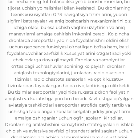
bir necha ming fut balandlikka yetib borishi mumkin, bu
tijorat uchish yo'nalishlari bilan kesishadi. Bu dronlarning
texnik xususiyatlari GPS navigatsiya tizimlarini, yuqori
sig'imi batareyalar va aniq boshqarish mexanizmlarini o'z
ichiga oladi, bu esa uchish vaqtini uzaytirish va aniq
manevrlarni amalga oshirish imkonini beradi. Ko'pincha
dronlarda aeroportlar yaqinida foydalanishni oldini olish
uchun geopence funksiyasi o'rnatilgan bo'lsa ham, ba'zi
foydalanuvchilar xavfsizlik xususiyatlarini o'zgartiradi yoki
cheklovlarga rioya qilmaydi. Dronlar va samolyotlar
o'rtasidagi uchrashuvlar sonining ko'payishi dronlarni
aniqlash texnologiyalarini, jumladan, radiolokatsion
tizimlar, radio chastota sensorlari va optik kuzatuv
tizimlaridan foydalangan holda rivojlantirishga olib keldi.
Bu tizimlar aeroportlar yaqinida ruxsatsiz dron faoliyatini
aniqlash va kuzatishga yordam beradi. Xavf ostiga qo'yilgan
aviatsiya tashkilotlari aeroportlar atrofida qat'iy tartib va
uchishga taqiqlangan zonalar belgilab, jiddiy jinoyatlarni
amalga oshirganlar uchun og'ir jazolarni kiritdilar.
Dronlarning aralashishini kamaytirish strategiyalarini ishlab
chiqish va aviatsiya xavfsizligi standartlarini saqlash uchun
dronlarning aralashish namunalarini va xususiyatlarini