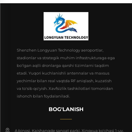
Shenzhen Longyuan Technology aeroportlar,
stadionlar va strategik muhim infrastrukturaga ega
bo'lgan aqlli dronlarga qarshi tizimlarni taqdim
etadi. Yuqori kuchlanishli antennalar va maxsus
yechimlar bilan real vaqtda RF aniqlash, kuzatish
va to'sib qo'yish. Xavfsizlik tashkilotlari tomonidan
ishonch bilan foydalaniladi.
BOG'LANISH
A binosi, Kaishangde sanoat parki, Xingxua ko'chasi 1-uy,