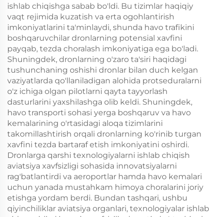
ishlab chiqishga sabab bo'ldi. Bu tizimlar haqiqiy
vaqt rejimida kuzatish va erta ogohlantirish
imkoniyatlarini ta'minlaydi, shunda havo trafikini
boshqaruvchilar dronlarning potensial xavfini
payqab, tezda choralash imkoniyatiga ega bo'ladi.
Shuningdek, dronlarning o'zaro ta'siri haqidagi
tushunchaning oshishi dronlar bilan duch kelgan
vaziyatlarda qo'llaniladigan alohida protseduralarni
o'z ichiga olgan pilotlarni qayta tayyorlash
dasturlarini yaxshilashga olib keldi. Shuningdek,
havo transporti sohasi yerga boshqaruv va havo
kemalarining o'rtasidagi aloqa tizimlarini
takomillashtirish orqali dronlarning ko'rinib turgan
xavfini tezda bartaraf etish imkoniyatini oshirdi.
Dronlarga qarshi texnologiyalarni ishlab chiqish
aviatsiya xavfsizligi sohasida innovatsiyalarni
rag'batlantirdi va aeroportlar hamda havo kemalari
uchun yanada mustahkam himoya choralarini joriy
etishga yordam berdi. Bundan tashqari, ushbu
qiyinchiliklar aviatsiya organlari, texnologiyalar ishlab