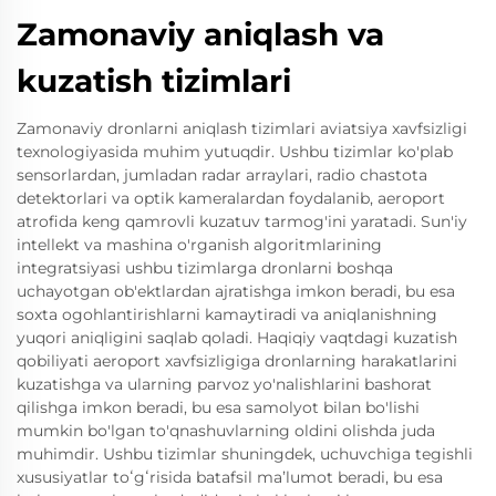
Zamonaviy aniqlash va
kuzatish tizimlari
Zamonaviy dronlarni aniqlash tizimlari aviatsiya xavfsizligi
texnologiyasida muhim yutuqdir. Ushbu tizimlar ko'plab
sensorlardan, jumladan radar arraylari, radio chastota
detektorlari va optik kameralardan foydalanib, aeroport
atrofida keng qamrovli kuzatuv tarmog'ini yaratadi. Sun'iy
intellekt va mashina o'rganish algoritmlarining
integratsiyasi ushbu tizimlarga dronlarni boshqa
uchayotgan ob'ektlardan ajratishga imkon beradi, bu esa
soxta ogohlantirishlarni kamaytiradi va aniqlanishning
yuqori aniqligini saqlab qoladi. Haqiqiy vaqtdagi kuzatish
qobiliyati aeroport xavfsizligiga dronlarning harakatlarini
kuzatishga va ularning parvoz yo'nalishlarini bashorat
qilishga imkon beradi, bu esa samolyot bilan bo'lishi
mumkin bo'lgan to'qnashuvlarning oldini olishda juda
muhimdir. Ushbu tizimlar shuningdek, uchuvchiga tegishli
xususiyatlar toʻgʻrisida batafsil maʼlumot beradi, bu esa