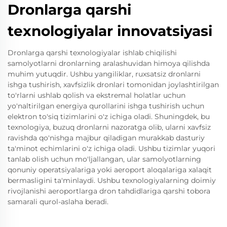
Dronlarga qarshi
texnologiyalar innovatsiyasi
Dronlarga qarshi texnologiyalar ishlab chiqilishi
samolyotlarni dronlarning aralashuvidan himoya qilishda
muhim yutuqdir. Ushbu yangiliklar, ruxsatsiz dronlarni
ishga tushirish, xavfsizlik dronlari tomonidan joylashtirilgan
to'rlarni ushlab qolish va ekstremal holatlar uchun
yo'naltirilgan energiya qurollarini ishga tushirish uchun
elektron to'siq tizimlarini o'z ichiga oladi. Shuningdek, bu
texnologiya, buzuq dronlarni nazoratga olib, ularni xavfsiz
ravishda qo'nishga majbur qiladigan murakkab dasturiy
ta'minot echimlarini o'z ichiga oladi. Ushbu tizimlar yuqori
tanlab olish uchun mo'ljallangan, ular samolyotlarning
qonuniy operatsiyalariga yoki aeroport aloqalariga xalaqit
bermasligini ta'minlaydi. Ushbu texnologiyalarning doimiy
rivojlanishi aeroportlarga dron tahdidlariga qarshi tobora
samarali qurol-aslaha beradi.