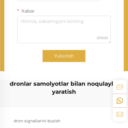
Xabar
0/1000
Yuborish
dronlar samolyotlar bilan noqulaylik
yaratish
dron signallarini buzish