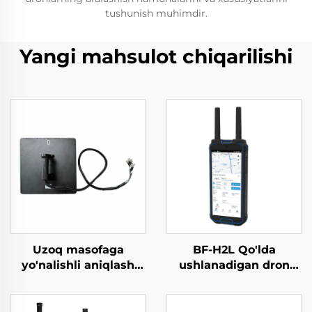
tushunish muhimdir.
Yangi mahsulot chiqarilishi
Uzoq masofaga
BF-H2L Qo'lda
yo'nalishli aniqlash
ushlanadigan dron
uchun yuqori
aniqlagich
kuchlanishli antenma
tizimi Anti-UAV RF