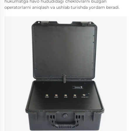
hukumatga havo hududidagi cheklovlarni buzgan
operatorlarni aniqlash va ushlab turishda yordam beradi.