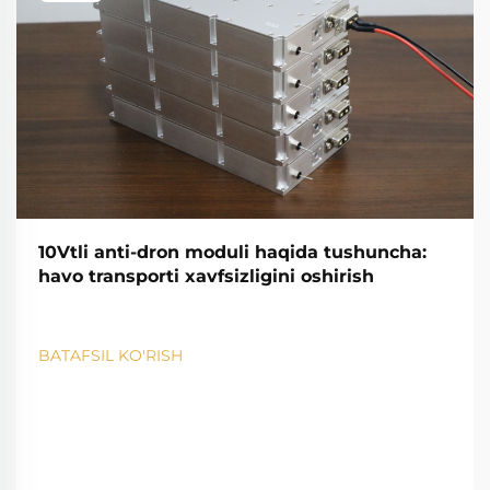
10Vtli anti-dron moduli haqida tushuncha:
havo transporti xavfsizligini oshirish
BATAFSIL KO'RISH