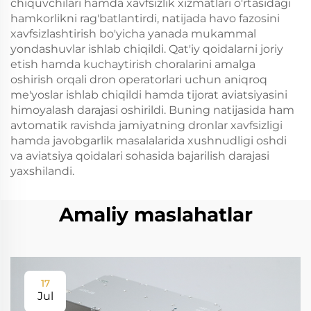
chiquvchilari hamda xavfsizlik xizmatlari o'rtasidagi
hamkorlikni rag'batlantirdi, natijada havo fazosini
xavfsizlashtirish bo'yicha yanada mukammal
yondashuvlar ishlab chiqildi. Qat'iy qoidalarni joriy
etish hamda kuchaytirish choralarini amalga
oshirish orqali dron operatorlari uchun aniqroq
me'yoslar ishlab chiqildi hamda tijorat aviatsiyasini
himoyalash darajasi oshirildi. Buning natijasida ham
avtomatik ravishda jamiyatning dronlar xavfsizligi
hamda javobgarlik masalalarida xushnudligi oshdi
va aviatsiya qoidalari sohasida bajarilish darajasi
yaxshilandi.
Amaliy maslahatlar
17
Jul