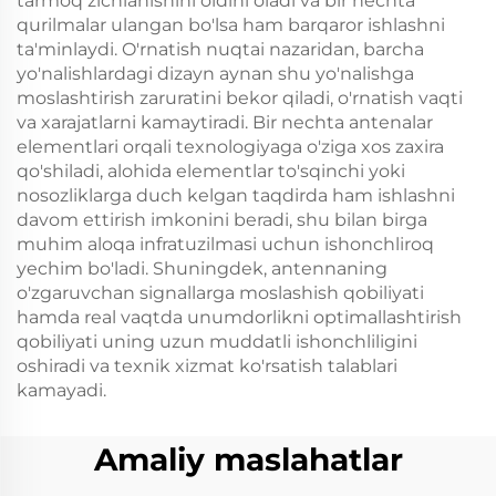
tarmoq zichlanishini oldini oladi va bir nechta
qurilmalar ulangan bo'lsa ham barqaror ishlashni
ta'minlaydi. O'rnatish nuqtai nazaridan, barcha
yo'nalishlardagi dizayn aynan shu yo'nalishga
moslashtirish zaruratini bekor qiladi, o'rnatish vaqti
va xarajatlarni kamaytiradi. Bir nechta antenalar
elementlari orqali texnologiyaga o'ziga xos zaxira
qo'shiladi, alohida elementlar to'sqinchi yoki
nosozliklarga duch kelgan taqdirda ham ishlashni
davom ettirish imkonini beradi, shu bilan birga
muhim aloqa infratuzilmasi uchun ishonchliroq
yechim bo'ladi. Shuningdek, antennaning
o'zgaruvchan signallarga moslashish qobiliyati
hamda real vaqtda unumdorlikni optimallashtirish
qobiliyati uning uzun muddatli ishonchliligini
oshiradi va texnik xizmat ko'rsatish talablari
kamayadi.
Amaliy maslahatlar