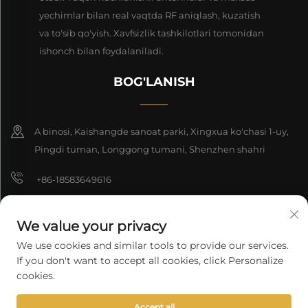
yechimlar bilan real vaqtda RF aniqlash, kuzatish
va to'sib qo'yish. Xavfsizlik tashkilotlari tomonidan
ishonch bilan foydalaniladi.
BOG'LANISH
A binosi, Kaishangde sanoat parki, Xingxua ko'chasi 1-uy,
Pingdi tuman, Longgong tumani, Shenzhen shahri
+86-18583649616
[email protected]
We value your privacy
8618165761396
We use cookies and similar tools to provide our services.
If you don't want to accept all cookies, click Personalize
cookies.
Nashr huquqi 2025 Shenzhen Longyuan Texnologiya Kompaniyasi
Accept all