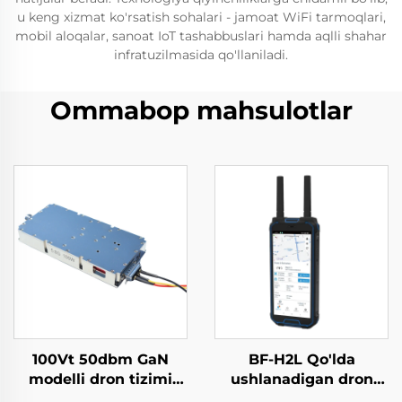
u keng xizmat ko'rsatish sohalari - jamoat WiFi tarmoqlari,
mobil aloqalar, sanoat IoT tashabbuslari hamda aqlli shahar
infratuzilmasida qo'llaniladi.
Ommabop mahsulotlar
100Vt 50dbm GaN
BF-H2L Qo'lda
modelli dron tizimi
ushlanadigan dron
uchun quvvat
aniqlagich