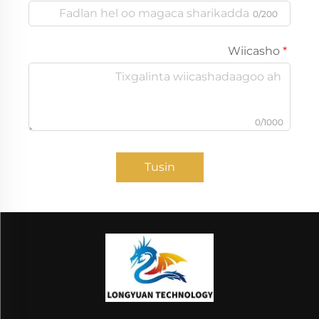
0/200
Wiicasho
0/1000
Tusin