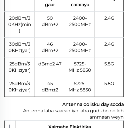
gaar
cararaya
20dBm/3
50
2400-
2.4G
0KHz(min
dBm±2
2500MHz
)
30dBm/3
46
2400-
2.4G
0KHz(yar)
dBm±2
2500MHz
25dBm/3
47 dBm±2
5725-
5.8G
0KHz(yar)
5850 MHz
25dBm/3
45
5725-
5.8G
0KHz(yar)
dBm±2
5850 MHz
Antenna oo isku day socda
Antenna laba saacad iyo laba gudubo oo leh
ammaan weyn
Xajmaha Elektirika