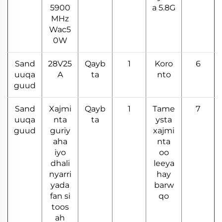
5900
a 5.8G
MHz
Wac5
0W
Sand
28V25
Qayb
1
Koro
6
uuqa
A
ta
nto
guud
Sand
Xajmi
Qayb
1
Tame
7
uuqa
nta
ta
ysta
guud
guriy
xajmi
aha
nta
iyo
oo
dhali
leeya
nyarri
hay
yada
barw
fan si
qo
toos
ah