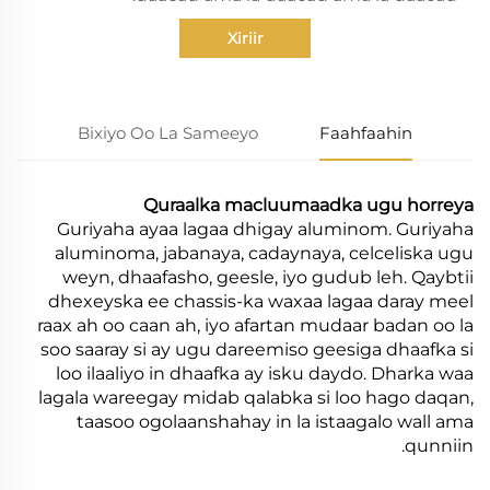
Xiriir
Bixiyo Oo La Sameeyo
Faahfaahin
Quraalka macluumaadka ugu horreya
Guriyaha ayaa lagaa dhigay aluminom. Guriyaha
aluminoma, jabanaya, cadaynaya, celceliska ugu
weyn, dhaafasho, geesle, iyo gudub leh. Qaybtii
dhexeyska ee chassis-ka waxaa lagaa daray meel
raax ah oo caan ah, iyo afartan mudaar badan oo la
soo saaray si ay ugu dareemiso geesiga dhaafka si
loo ilaaliyo in dhaafka ay isku daydo. Dharka waa
lagala wareegay midab qalabka si loo hago daqan,
taasoo ogolaanshahay in la istaagalo wall ama
qunniin.