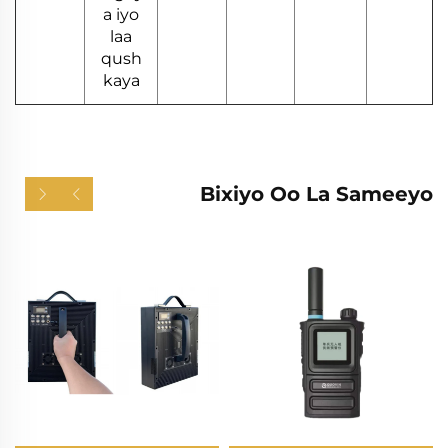
a iyo
laa
qush
kaya
Bixiyo Oo La Sameeyo