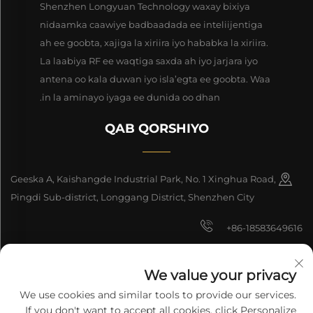
Shenzhen Longyuan Technology waxay bixiya
nidaamka caawiye badbaadada ee inteliijentiga
ah ee goobta, xajiga la xiriira iyo hababka la xiriira.
La laabiya RF ee waqtiga saxda ah iyo jarjara iyo
antena oo kala duwan iyo isla’egta ee goobta. Waa
in la aminayo iyaga ee dunida oo dhan.
QAB QORSHIYO
Geeska A, Kaishangde Industrial Park, No. 1 Xinghua Road,
Pingdi Sub-district, Longgang District, Shenzhen City
+86-18583649616
[email protected]
We value your privacy
8618165761396
We use cookies and similar tools to provide our services.
If you don't want to accept all cookies, click Personalize