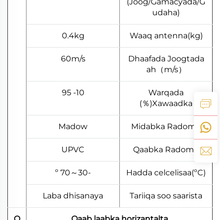
(Joog/Gamacyada/G
udaha)
0.4kg
Waaq antenna(kg)
60m/s
Dhaafada Joogtada
ah（m/s）
10- 95
Warqada
Xawaadka(％)
Madow
Midabka Radome
UPVC
Qaabka Radome
-30～70 º
Hadda celcelisaa(ºC)
Laba dhisanaya
Tariiqa soo saarista
Q
Qaab laabka horizantalta