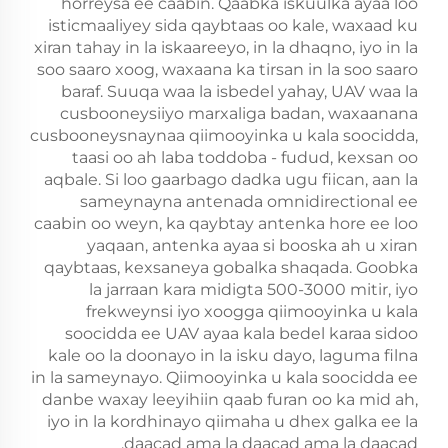
horreysa ee caabin. Qaabka iskuulka ayaa loo
isticmaaliyey sida qaybtaas oo kale, waxaad ku
xiran tahay in la iskaareeyo, in la dhaqno, iyo in la
soo saaro xoog, waxaana ka tirsan in la soo saaro
baraf. Suuqa waa la isbedel yahay, UAV waa la
cusbooneysiiyo marxaliga badan, waxaanana
cusbooneysnaynaa qiimooyinka u kala soocidda,
taasi oo ah laba toddoba - fudud, kexsan oo
aqbale. Si loo gaarbago dadka ugu fiican, aan la
sameynayna antenada omnidirectional ee
caabin oo weyn, ka qaybtay antenka hore ee loo
yaqaan, antenka ayaa si booska ah u xiran
qaybtaas, kexsaneya gobalka shaqada. Goobka
la jarraan kara midigta 500-3000 mitir, iyo
frekweynsi iyo xoogga qiimooyinka u kala
soocidda ee UAV ayaa kala bedel karaa sidoo
kale oo la doonayo in la isku dayo, laguma filna
in la sameynayo. Qiimooyinka u kala soocidda ee
danbe waxay leeyihiin qaab furan oo ka mid ah,
iyo in la kordhinayo qiimaha u dhex galka ee la
daacad ama la daacad ama la daacad.