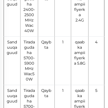
guud
ha
ampii
2400-
fiyerk
2500
a
MHz
2.4G
Wac
40W
Sand
Tirada
Qayb
1
qaab
4
uuqa
guda
ta
ka
guud
ha
ampii
5700-
fiyerk
5900
a 5.8G
MHz
Wac5
0W
Sand
Tirada
Qayb
1
qaab
5
uuqa
guda
ta
ka
guud
ha
ampii
5700-
fiyerk