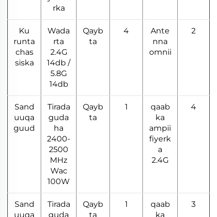
rka
Ku
Wada
Qayb
4
Ante
2
runta
rta
ta
nna
chas
2.4G
omnii
siska
14db /
5.8G
14db
Sand
Tirada
Qayb
1
qaab
4
uuqa
guda
ta
ka
guud
ha
ampii
2400-
fiyerk
2500
a
MHz
2.4G
Wac
100W
Sand
Tirada
Qayb
1
qaab
3
uuqa
guda
ta
ka