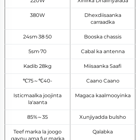
220W
Xiriirka Dhalinyarada
380W
Dhexdiisaanka
carraadka
50·38·24sm
Booska chassis
70·5sm
Cabal ka antenna
Kadib 28kg
Miisaanka Saafi
-40℃～75℃
Caano Caano
Isticmaalka joojinta
Magaca kaalmooyinka
la'aanta
35～85%
Xunjiyadda bulsho
Teef marka la joogo
Qalabka
qaynu ama fur marka