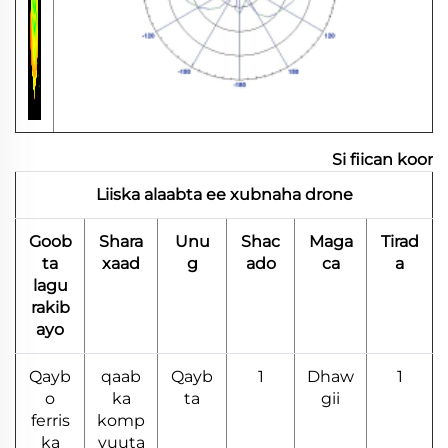
Si fiican koor
Liiska alaabta ee xubnaha drone
Goob
Shara
Unu
Shac
Maga
Tirad
ta
xaad
g
ado
ca
a
lagu
rakib
ayo
Qayb
qaab
Qayb
1
Dhaw
1
o
ka
ta
gii
ferris
komp
ka
yuuta