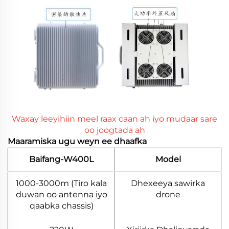
Waxay leeyihiin meel raax caan ah iyo mudaar sare
oo joogtada ah
Maaramiska ugu weyn ee dhaafka
Baifang-W400L
Model
1000-3000m (Tiro kala
Dhexeeya sawirka
duwan oo antenna iyo
drone
qaabka chassis)