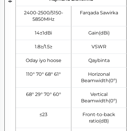
2400-2500/5150-
Farqada Sawirka
5850MHz
14±1dBi
Gain(dBi)
≤1.5/≤1.8
VSWR
Oday iyo hoose
Qaybinta
61° 68° 70° 110°
Horizonal
Beamwidth(0º)
60° 70° 29° 68°
Vertical
Beamwidth(0º)
23≥
Front-to-back
ratio(dB)