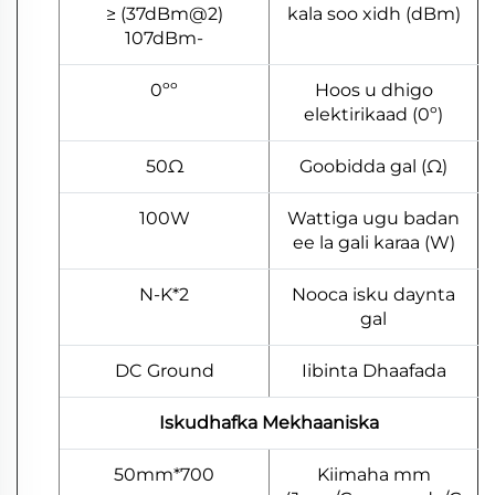
(2@37dBm) ≤
kala soo xidh (dBm)
-107dBm
0ºº
Hoos u dhigo
elektirikaad (0º)
50Ω
Goobidda gal (Ω)
100W
Wattiga ugu badan
ee la gali karaa (W)
2*N-K
Nooca isku daynta
gal
DC Ground
Iibinta Dhaafada
Iskudhafka Mekhaaniska
700*50mm
Kiimaha mm