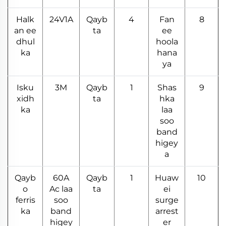
Halk
24V1A
Qayb
4
Fan
8
an ee
ta
ee
dhul
hoola
ka
hana
ya
Isku
3M
Qayb
1
Shas
9
xidh
ta
hka
ka
laa
soo
band
higey
a
Qayb
60A
Qayb
1
Huaw
10
o
Ac laa
ta
ei
ferris
soo
surge
ka
band
arrest
higey
er