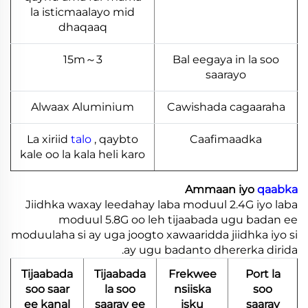
la isticmaalayo mid
dhaqaaq
3～15m
Bal eegaya in la soo
saarayo
Alwaax Aluminium
Cawishada cagaaraha
La xiriid
talo
, qaybto
Caafimaadka
kale oo la kala heli karo
Ammaan iyo
qaabka
Jiidhka waxay leedahay laba moduul 2.4G iyo laba
moduul 5.8G oo leh tijaabada ugu badan ee
moduulaha si ay uga joogto xawaaridda jiidhka iyo si
ay ugu badanto dhererka dirida.
Tijaabada
Tijaabada
Frekwee
Port la
soo saar
la soo
nsiiska
soo
ee kanal
saaray ee
isku
saaray